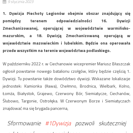
9 stycznia 2023
1. Dywizja Piechoty Legionów obejmie obszar znajdujący się
pomiędzy terenem odpowiedzialności 16. Dywizji
Zmechanizowanej, operującej w województwie warmińsko-
mazurskim, a 18. Dywizją Zmechanizowaną operującą w
województwie mazowieckim i lubelskim. Będzie ona operowała
przede wszystkim na terenie województwa podlaskiego.
W październiku 2022 r. w Ciechanowie wicepremier Mariusz Błaszczak
ogłosił powstanie nowego batalionu czołgów, który będzie częścią 1.
Dywizji. Tu powstanie także dowództwo dywizji. Wskazane lokalizacje
jednostek: Kamionka (Iława), Chełmno, Brodnica, Wielbark, Kolno,
Łomża, Białystok, Grajewo, Czerwony Bór, Siemiatycze, Ciechanów,
Ślubowo, Targonie, Ostrołęka. W Czerwonym Borze i Siemiatyczach
znajdować ma się brygada pancerna,
Sformowanie
#1Dywizja
pozwoli skuteczniej