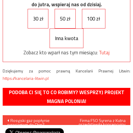
do jutra, wspieraj nas od dzisiaj.
30 zł
50 zł
100 zł
Inna kwota
Zobacz kto wparł nas tym miesiącu:
Tutaj
Dziękujemy za pomoc prawną Kancelarii Prawnej Litwin:
https://kancelaria-litwin.pl
PODOBA CI SIĘ TO CO ROBIMY? WESPRZYJ PROJEKT
MAGNA POLONIA!
Nawigacja
Rosyjski gaz popłynie
Firma FSO Syrena z Kutna
przedstawiła koncepcyjny
rurociągiem do Chin?
model Poloneza
wpisu