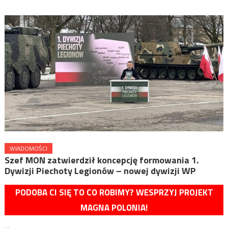
WIADOMOŚCI
Szef MON zatwierdził koncepcję formowania 1.
Dywizji Piechoty Legionów – nowej dywizji WP
PODOBA CI SIĘ TO CO ROBIMY? WESPRZYJ PROJEKT
MAGNA POLONIA!