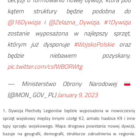
kątem struktury będzie podobna do
@16Dywizja
i
@Zelazna_Dywizja
.
#1Dywizja
zostanie wyposażona w najlepszy sprzęt,
którym już dysponuje
#WojskoPolskie
oraz
będzie niebawem pozyskany.
pic.twitter.com/csfWBORWtg
— Ministerstwo Obrony Narodowej
(@MON_GOV_PL)
January 9, 2023
1. Dywizja Piechoty Legionów będzie wyposażona w nowoczesny
sprzęt wojskowy między innymi czołgi K2, armato haubice K9 i inne
typy sprzętu wojskowego. Mapa drogowa powstania nowej dywizji,
bazuje na geografii, demografii, strukturze zatrudnienia w regionie.