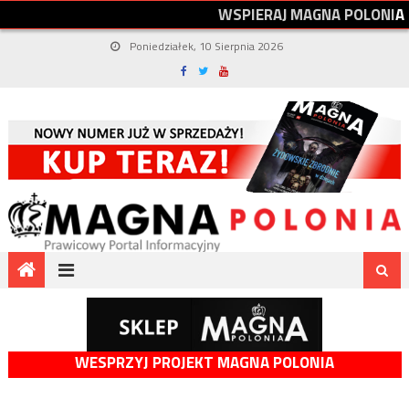
W
S
P
I
E
R
A
J
M
A
G
N
A
P
O
L
O
N
I
A
Poniedziałek, 10 Sierpnia 2026
WESPRZYJ PROJEKT MAGNA POLONIA