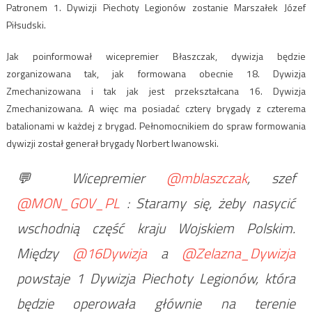
Patronem 1. Dywizji Piechoty Legionów zostanie Marszałek Józef
Piłsudski.
Jak poinformował wicepremier Błaszczak, dywizja będzie
zorganizowana tak, jak formowana obecnie 18. Dywizja
Zmechanizowana i tak jak jest przekształcana 16. Dywizja
Zmechanizowana. A więc ma posiadać cztery brygady z czterema
batalionami w każdej z brygad. Pełnomocnikiem do spraw formowania
dywizji został generał brygady Norbert Iwanowski.
💬 Wicepremier
@mblaszczak
, szef
@MON_GOV_PL
: Staramy się, żeby nasycić
wschodnią część kraju Wojskiem Polskim.
Między
@16Dywizja
a
@Zelazna_Dywizja
powstaje 1 Dywizja Piechoty Legionów, która
będzie operowała głównie na terenie