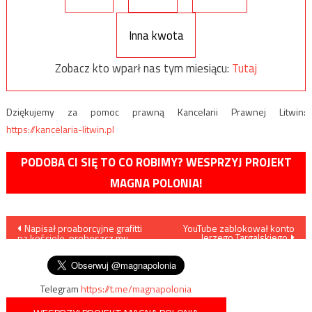
Inna kwota
Zobacz kto wparł nas tym miesiącu:
Tutaj
Dziękujemy za pomoc prawną Kancelarii Prawnej Litwin:
https://kancelaria-litwin.pl
PODOBA CI SIĘ TO CO ROBIMY? WESPRZYJ PROJEKT
MAGNA POLONIA!
Nawigacja
Napisał proaborcyjne grafitti
YouTube zablokował konto
Jerzego Targalskiego
na kościele, proboszcz mu
wpisu
odpowiedział
Telegram
https://t.me/magnapolonia