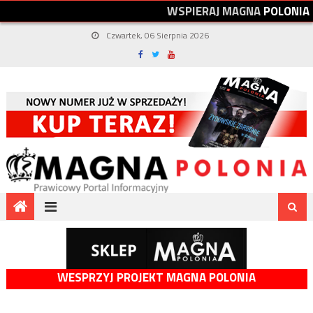
W
S
P
I
E
R
A
J
M
A
G
N
A
P
O
L
O
N
I
A
Czwartek, 06 Sierpnia 2026
WESPRZYJ PROJEKT MAGNA POLONIA