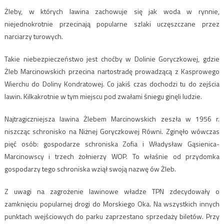
Żleby, w których lawina zachowuje się jak woda w rynnie,
niejednokrotnie przecinają popularne szlaki uczęszczane przez
narciarzy turowych.
Takie niebezpieczeństwo jest choćby w Dolinie Goryczkowej, gdzie
Żleb Marcinowskich przecina nartostradę prowadzącą z Kasprowego
Wierchu do Doliny Kondratowej. Co jakiś czas dochodzi tu do zejścia
lawin. Kilkakrotnie w tym miejscu pod zwałami śniegu ginęli ludzie.
Najtragiczniejsza lawina Żlebem Marcinowskich zeszła w 1956 r.
niszcząc schronisko na Niżnej Goryczkowej Równi. Zginęło wówczas
pięć osób: gospodarze schroniska Zofia i Władysław Gąsienica-
Marcinowscy i trzech żołnierzy WOP. To właśnie od przydomka
gospodarzy tego schroniska wziął swoją nazwę ów Żleb.
Z uwagi na zagrożenie lawinowe władze TPN zdecydowały o
zamknięciu popularnej drogi do Morskiego Oka. Na wszystkich innych
punktach wejściowych do parku zaprzestano sprzedaży biletów. Przy