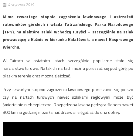
4 stycznia 2019
Mimo czwartego stopnia zagrożenia lawinowego i ostrzeżeń
ratowników górskich i władz Tatrzańskiego Parku Narodowego
(TPN), na niektóre szlaki wchodzą turyści – szczególnie na szlak
prowadzący z Kuźnic w kierunku Kalatówek, a nawet Kasprowego
Wierchu.
W Tatrach w ostatnich latach szczególnie popularne stało się
narciarstwo turowe. Na takich nartach można poruszać się pod górę, po
płaskim terenie oraz można zjeżdżać.
Przy czwartym stopniu zagrożenia lawinowego poruszanie się pieszo
czy na nartach turowych nawet szlakami reglowymi może być
śmiertelnie niebezpieczne. Rozpędzona lawina pędząca żlebem nawet
300 km na godzinę może łamać drzewa i sięgać aż do dna doliny.