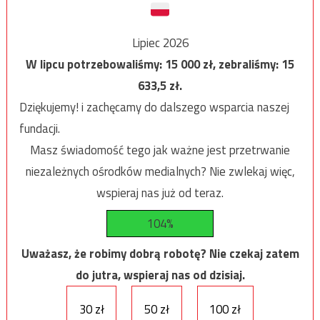
Lipiec 2026
W lipcu potrzebowaliśmy:
15 000
zł, zebraliśmy:
15
633,5
zł.
Dziękujemy! i zachęcamy do dalszego wsparcia naszej
fundacji.
Masz świadomość tego jak ważne jest przetrwanie
niezależnych ośrodków medialnych? Nie zwlekaj więc,
wspieraj nas już od teraz.
104%
Uważasz, że robimy dobrą robotę? Nie czekaj zatem
do jutra, wspieraj nas od dzisiaj.
30 zł
50 zł
100 zł