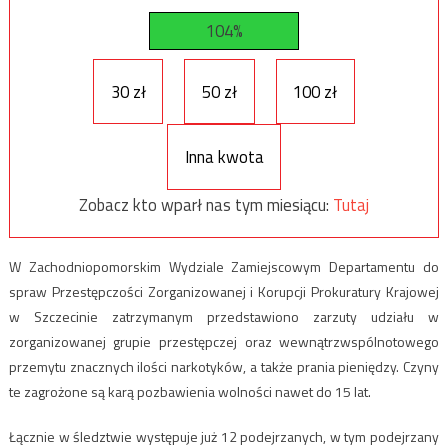
104%
30 zł
50 zł
100 zł
Inna kwota
Zobacz kto wparł nas tym miesiącu:
Tutaj
W Zachodniopomorskim Wydziale Zamiejscowym Departamentu do
spraw Przestępczości Zorganizowanej i Korupcji Prokuratury Krajowej
w Szczecinie zatrzymanym przedstawiono zarzuty udziału w
zorganizowanej grupie przestępczej oraz wewnątrzwspólnotowego
przemytu znacznych ilości narkotyków, a także prania pieniędzy. Czyny
te zagrożone są karą pozbawienia wolności nawet do 15 lat.
Łącznie w śledztwie występuje już 12 podejrzanych, w tym podejrzany