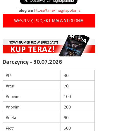
Telegram
https://t.me/magnapolonia
WESPRZYJ PROJEKT MAGNA POLONIA
Darczyńcy - 30.07.2026
AP
30
Artur
70
Anonim
100
Anonim
200
Arleta
90
Piotr
500