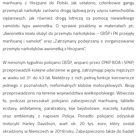
marihuany z Hiszpanii do Polski. Jak ustalono, członkowie gangu
przemycali narkotyki zarówno drogą lądową przy użyciu samochodów
ciężarowych, jak również drogą lotniczą za pomocą niewielkiego
samolotu typu awionetka. O sprawie pisaliśmy w materiałach pt.:
„Awionetka miała służyć do przemytu narkotyków – CBŚP i PK przejęły
marihuanę i samolot” oraz „Zatrzymany podejrzany o zorganizowanie
przemytu narkotyków awionetką z Hiszpanii”.
W minionym tygodniu policjanci CBŚP, wsparci przez CPKP BOA i SPKP,
przeprowadzili kolejne uderzenie w gang, zatrzymując pięciu mężczyzn
w wieku od 31 do 43 lat. Niektórzy z nich pełnią funkcje kierownicze
jednego z poznańskich, nieformalnych klubów motocyklowych. Akcję
przeprowadzono na terenie województwa wielkopolskiego. Wówczas
to, podczas przeszukań policjanci zabezpieczyli marihuanę, tabletki
ecstasy, amfetaminę, paralizatory, kije bejsbolowe, maczety, kastety
oraz emblematy z napisem Policja. Ponadto policjanci odzyskali
motocykl Harley Davidson, wart ok. 20 tys. euro, który został
skradziony w Niemczech w 2018 roku. Zabezpieczono także do badań