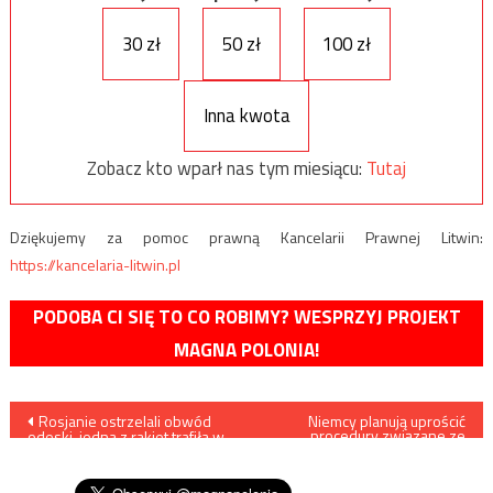
30 zł
50 zł
100 zł
Inna kwota
Zobacz kto wparł nas tym miesiącu:
Tutaj
Dziękujemy za pomoc prawną Kancelarii Prawnej Litwin:
https://kancelaria-litwin.pl
PODOBA CI SIĘ TO CO ROBIMY? WESPRZYJ PROJEKT
MAGNA POLONIA!
Nawigacja
Rosjanie ostrzelali obwód
Niemcy planują uprościć
procedury związane ze
odeski, jedna z rakiet trafiła w
zmianą płci w dokumentach
wpisu
budynek mieszkalny. Nie żyje
co najmniej 18 osób