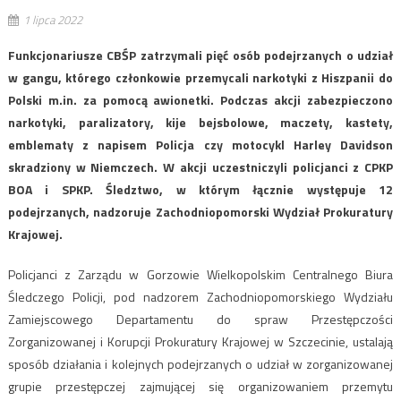
1 lipca 2022
Funkcjonariusze CBŚP zatrzymali pięć osób podejrzanych o udział
w gangu, którego członkowie przemycali narkotyki z Hiszpanii do
Polski m.in. za pomocą awionetki. Podczas akcji zabezpieczono
narkotyki, paralizatory, kije bejsbolowe, maczety, kastety,
emblematy z napisem Policja czy motocykl Harley Davidson
skradziony w Niemczech. W akcji uczestniczyli policjanci z CPKP
BOA i SPKP. Śledztwo, w którym łącznie występuje 12
podejrzanych, nadzoruje Zachodniopomorski Wydział Prokuratury
Krajowej.
Policjanci z Zarządu w Gorzowie Wielkopolskim Centralnego Biura
Śledczego Policji, pod nadzorem Zachodniopomorskiego Wydziału
Zamiejscowego Departamentu do spraw Przestępczości
Zorganizowanej i Korupcji Prokuratury Krajowej w Szczecinie, ustalają
sposób działania i kolejnych podejrzanych o udział w zorganizowanej
grupie przestępczej zajmującej się organizowaniem przemytu