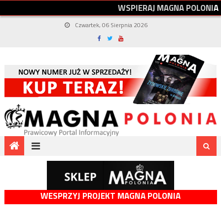
W
S
P
I
E
R
A
J
M
A
G
N
A
P
O
L
O
N
I
A
Czwartek, 06 Sierpnia 2026
WESPRZYJ PROJEKT MAGNA POLONIA