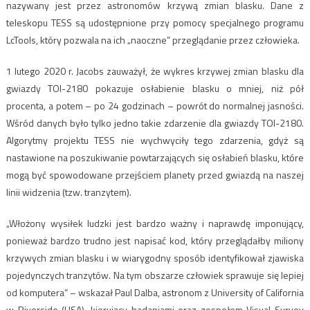
nazywany jest przez astronomów krzywą zmian blasku. Dane z
teleskopu TESS są udostępnione przy pomocy specjalnego programu
LcTools, który pozwala na ich „naoczne” przeglądanie przez człowieka.
1 lutego 2020 r. Jacobs zauważył, że wykres krzywej zmian blasku dla
gwiazdy TOI-2180 pokazuje osłabienie blasku o mniej, niż pół
procenta, a potem – po 24 godzinach – powrót do normalnej jasności.
Wśród danych było tylko jedno takie zdarzenie dla gwiazdy TOI-2180.
Algorytmy projektu TESS nie wychwyciły tego zdarzenia, gdyż są
nastawione na poszukiwanie powtarzających się osłabień blasku, które
mogą być spowodowane przejściem planety przed gwiazdą na naszej
linii widzenia (tzw. tranzytem).
„Włożony wysiłek ludzki jest bardzo ważny i naprawdę imponujący,
ponieważ bardzo trudno jest napisać kod, który przeglądałby miliony
krzywych zmian blasku i w wiarygodny sposób identyfikował zjawiska
pojedynczych tranzytów. Na tym obszarze człowiek sprawuje się lepiej
od komputera” – wskazał Paul Dalba, astronom z University of California
w Riverside (USA), kierujący badaniami oraz zespołem Visual Survey