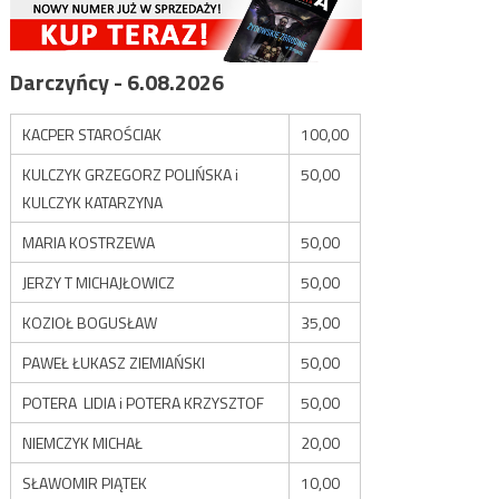
Darczyńcy - 6.08.2026
KACPER STAROŚCIAK
100,00
KULCZYK GRZEGORZ POLIŃSKA i
50,00
KULCZYK KATARZYNA
MARIA KOSTRZEWA
50,00
JERZY T MICHAJŁOWICZ
50,00
KOZIOŁ BOGUSŁAW
35,00
PAWEŁ ŁUKASZ ZIEMIAŃSKI
50,00
POTERA LIDIA i POTERA KRZYSZTOF
50,00
NIEMCZYK MICHAŁ
20,00
SŁAWOMIR PIĄTEK
10,00