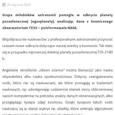
24 stycznia 2022
Grupa miłośników astronomii pomogła w odkryciu planety
pozasłonecznej (egzoplanety), analizując dane z kosmicznego
obserwatorium TESS – poinformowała NASA.
Współpraca nie-naukowców z profesjonalnymi astronomami przynosić
czasami nowe odkrycia dotyczące naszej wiedzy o kosmosie. Tak stało
się w przypadku najnowszej detekcji planety pozasłonecznej TOI-2180
b.
Angielskie określenie „citizen science” można tłumaczyć jako nauka
obywatelska albo nauka społecznościowa. Dotyczy zaangażowania
osób, które nie są naukowcami, ale które pomagają w badaniach
naukowych, np. udostępniając codziennie ułamek mocy obliczeniowej
swoich komputerów na potrzeby analizy danych obserwacyjnych, albo
przeglądając tysiące zdjęć kosmosu. Dzięki tysiącom takich osób
naukowcy są w stanie wykryć np. obiekty, które umknęły algorytmom
przetwarzającym wielkie ilości danych z teleskopów.