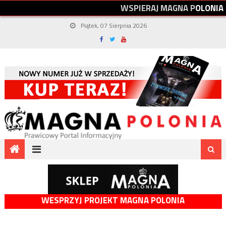
W
S
P
I
E
R
A
J
M
A
G
N
A
P
O
L
O
N
I
A
Piątek, 07 Sierpnia 2026
WESPRZYJ PROJEKT MAGNA POLONIA