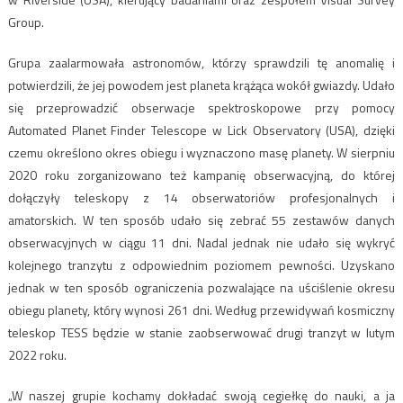
Group.
Grupa zaalarmowała astronomów, którzy sprawdzili tę anomalię i
potwierdzili, że jej powodem jest planeta krążąca wokół gwiazdy. Udało
się przeprowadzić obserwacje spektroskopowe przy pomocy
Automated Planet Finder Telescope w Lick Observatory (USA), dzięki
czemu określono okres obiegu i wyznaczono masę planety. W sierpniu
2020 roku zorganizowano też kampanię obserwacyjną, do której
dołączyły teleskopy z 14 obserwatoriów profesjonalnych i
amatorskich. W ten sposób udało się zebrać 55 zestawów danych
obserwacyjnych w ciągu 11 dni. Nadal jednak nie udało się wykryć
kolejnego tranzytu z odpowiednim poziomem pewności. Uzyskano
jednak w ten sposób ograniczenia pozwalające na uściślenie okresu
obiegu planety, który wynosi 261 dni. Według przewidywań kosmiczny
teleskop TESS będzie w stanie zaobserwować drugi tranzyt w lutym
2022 roku.
„W naszej grupie kochamy dokładać swoją cegiełkę do nauki, a ja