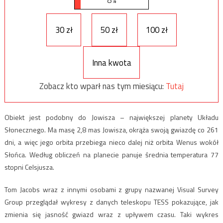
30 zł
50 zł
100 zł
Inna kwota
Zobacz kto wparł nas tym miesiącu:
Tutaj
Obiekt jest podobny do Jowisza – największej planety Układu
Słonecznego. Ma masę 2,8 mas Jowisza, okrąża swoją gwiazdę co 261
dni, a więc jego orbita przebiega nieco dalej niż orbita Wenus wokół
Słońca. Według obliczeń na planecie panuje średnia temperatura 77
stopni Celsjusza.
Tom Jacobs wraz z innymi osobami z grupy nazwanej Visual Survey
Group przeglądał wykresy z danych teleskopu TESS pokazujące, jak
zmienia się jasność gwiazd wraz z upływem czasu. Taki wykres