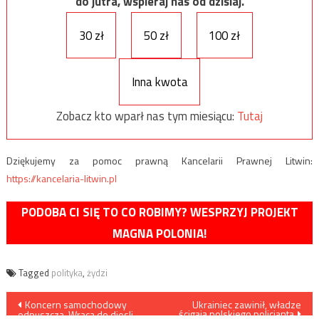
do jutra, wspieraj nas od dzisiaj.
30 zł
50 zł
100 zł
Inna kwota
Zobacz kto wparł nas tym miesiącu:
Tutaj
Dziękujemy za pomoc prawną Kancelarii Prawnej Litwin:
https://kancelaria-litwin.pl
PODOBA CI SIĘ TO CO ROBIMY? WESPRZYJ PROJEKT
MAGNA POLONIA!
Tagged
polityka
,
żydzi
Nawigacja
Koncern samochodowy
Ukrainiec zawinił, władze
ścigają polskiego policjanta
odpuszcza. Wraca do diesli