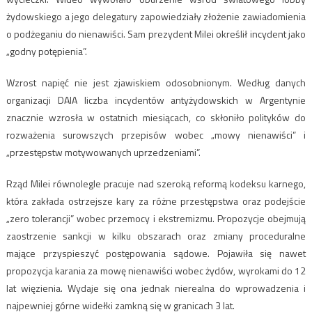
żydowskiego a jego delegatury zapowiedziały złożenie zawiadomienia
o podżeganiu do nienawiści. Sam prezydent Milei określił incydent jako
„godny potępienia”.
Wzrost napięć nie jest zjawiskiem odosobnionym. Według danych
organizacji DAIA liczba incydentów antyżydowskich w Argentynie
znacznie wzrosła w ostatnich miesiącach, co skłoniło polityków do
rozważenia surowszych przepisów wobec „mowy nienawiści” i
„przestępstw motywowanych uprzedzeniami”.
Rząd Milei równolegle pracuje nad szeroką reformą kodeksu karnego,
która zakłada ostrzejsze kary za różne przestępstwa oraz podejście
„zero tolerancji” wobec przemocy i ekstremizmu. Propozycje obejmują
zaostrzenie sankcji w kilku obszarach oraz zmiany proceduralne
mające przyspieszyć postępowania sądowe. Pojawiła się nawet
propozycja karania za mowę nienawiści wobec żydów, wyrokami do 12
lat więzienia. Wydaje się ona jednak nierealna do wprowadzenia i
najpewniej górne widełki zamkną się w granicach 3 lat.