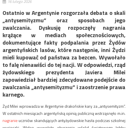
16 lutego 2026
Ostatnio w Argentynie rozgorzała debata o skali
„antysemityzmu” oraz sposobach jego
zwalczania. Dyskusję rozpoczęły nagrania
krążące w mediach społecznościowych,
dokumentujące fakty podpalania przez Żydów
argentyńskich lasów, które następnie, inni Żydzi
mieli kupować od państwa za bezcen. Wywołało
to falę nienawiści do tej nacji. W odpowiedzi, rząd
żydowskiego prezydenta Javiera Milei
zapowiedział bardziej zdecydowane podejście do
zwalczania „antysemityzmu” i zaostrzenie prawa
karnego.
Żyd Milei wprowadza w Argentynie drakońskie kary za „antysemityzm”.
W ostatnich miesiącach argentyńską opinią publiczną wstrząsnęło m.in.
nagranie
uczniów skandujących antyżydowskie hasła podczas szkolnej
wycieczki. Wideo wywołało oburzenie wśród światowego lobby