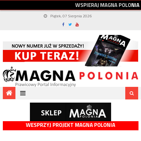
W
S
P
I
E
R
A
J
M
A
G
N
A
P
O
L
O
N
I
A
Piątek, 07 Sierpnia 2026
WESPRZYJ PROJEKT MAGNA POLONIA