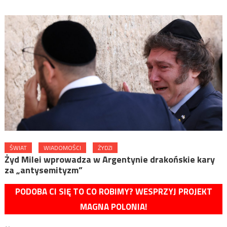
ŚWIAT
WIADOMOŚCI
ŻYDZI
Żyd Milei wprowadza w Argentynie drakońskie kary
za „antysemityzm”
PODOBA CI SIĘ TO CO ROBIMY? WESPRZYJ PROJEKT
MAGNA POLONIA!