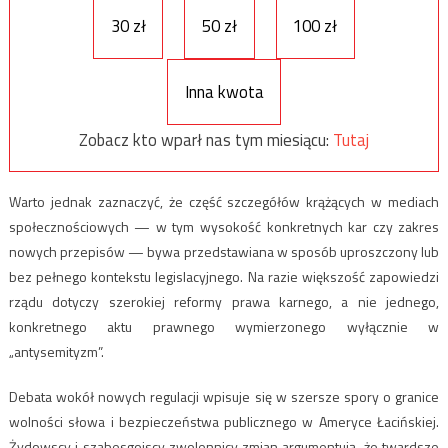
30 zł
50 zł
100 zł
Inna kwota
Zobacz kto wparł nas tym miesiącu:
Tutaj
Warto jednak zaznaczyć, że część szczegółów krążących w mediach
społecznościowych — w tym wysokość konkretnych kar czy zakres
nowych przepisów — bywa przedstawiana w sposób uproszczony lub
bez pełnego kontekstu legislacyjnego. Na razie większość zapowiedzi
rządu dotyczy szerokiej reformy prawa karnego, a nie jednego,
konkretnego aktu prawnego wymierzonego wyłącznie w
„antysemityzm”.
Debata wokół nowych regulacji wpisuje się w szersze spory o granice
wolności słowa i bezpieczeństwa publicznego w Ameryce Łacińskiej.
Żydowscy i szabesgojscy zwolennicy zmian argumentują, że twardsze