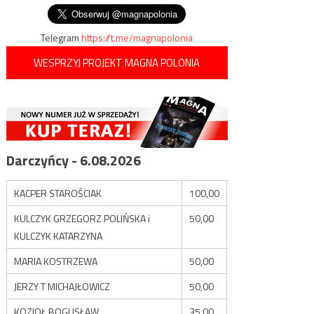
wpisu
Telegram
https://t.me/magnapolonia
WESPRZYJ PROJEKT MAGNA POLONIA
Darczyńcy - 6.08.2026
KACPER STAROŚCIAK
100,00
KULCZYK GRZEGORZ POLIŃSKA i
50,00
KULCZYK KATARZYNA
MARIA KOSTRZEWA
50,00
JERZY T MICHAJŁOWICZ
50,00
KOZIOŁ BOGUSŁAW
35,00