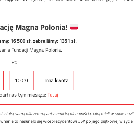
ację Magna Polonia!
jemy:
16 500
zł, zebraliśmy:
1351
zł.
ania Fundacji Magna Polonia.
8%
100 zł
Inna kwota
parł nas tym miesiącu:
Tutaj
 z taką samą nikczemną antysemicką nienawiścią, jaką mieli w sobie naziś
ównanie to nasunęło się wiceprezydentowi USA po jego piątkowej wizycie