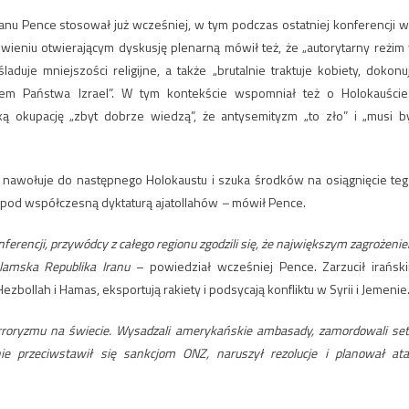
nu Pence stosował już wcześniej, w tym podczas ostatniej konferencji w
wieniu otwierającym dyskusję plenarną
mówił też, że „autorytarny reżim
duje mniejszości religijne, a także „brutalnie traktuje kobiety, dokonu
iem Państwa Izrael”. W tym kontekście wspomniał też o Holokauście
ką okupację „zbyt dobrze wiedzą”, że antysemityzm „to zło” i „musi b
e nawołuje do następnego Holokaustu i szuka środków na osiągnięcie teg
 pod współczesną dyktaturą ajatollahów
–
mówił Pence.
nferencji, przywódcy z całego regionu zgodzili się, że największym zagrożeni
slamska Republika Iranu
– powiedział wcześniej Pence. Zarzucił irańsk
bollah i Hamas, eksportują rakiety i podsycają konfliktu w Syrii i Jemenie
oryzmu na świecie. Wysadzali amerykańskie ambasady, zamordowali set
nie przeciwstawił się sankcjom ONZ, naruszył rezolucje
i planował ata