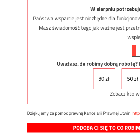
W sierpniu potrzebu
Państwa wsparcie jest niezbędne dla funkcjonow
Masz świadomość tego jak ważne jest przetrw
wspie
Uważasz, że robimy dobrą robotę? Ni
30 zł
50 zł
Zobacz kto w
Dziękujemy za pomoc prawną Kancelarii Prawnej Litwin:
http
PODOBA CI SIĘ TO CO ROBI