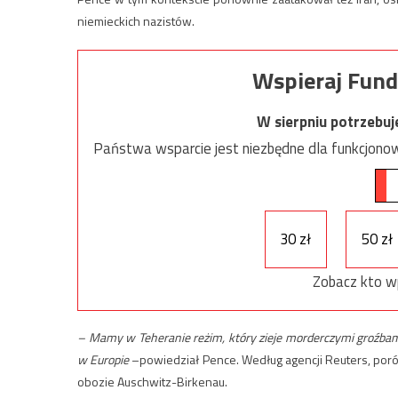
niemieckich nazistów.
Wspieraj Fund
W sierpniu potrzebu
Państwa wsparcie jest niezbędne dla funkcjonow
30 zł
50 zł
Zobacz kto w
–
Mamy w Teheranie reżim, który zieje morderczymi groźbami
w Europie
–powiedział Pence. Według agencji Reuters, por
obozie Auschwitz-Birkenau.