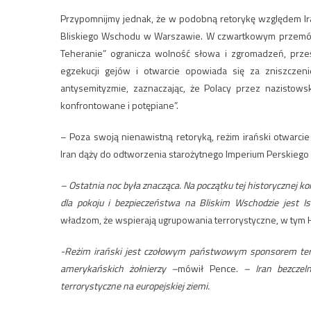
Przypomnijmy jednak, że w podobną retorykę względem Ira
Bliskiego Wschodu w Warszawie. W czwartkowym
przemó
Teheranie” ogranicza wolność słowa i zgromadzeń, prześla
egzekucji gejów i otwarcie opowiada się za zniszczen
antysemityzmie, zaznaczając, że Polacy przez nazistows
konfrontowane i potępiane”.
– Poza swoją nienawistną retoryką, reżim irański otwarci
Iran dąży do odtworzenia starożytnego Imperium Perskiego
– Ostatnia noc była znacząca. Na początku tej historycznej ko
dla pokoju i bezpieczeństwa na Bliskim Wschodzie jest I
władzom, że wspierają ugrupowania terrorystyczne, w tym Hez
-Reżim irański jest czołowym państwowym sponsorem terr
amerykańskich żołnierzy –
mówił Pence.
–
Iran bezczel
terrorystyczne na europejskiej ziemi.