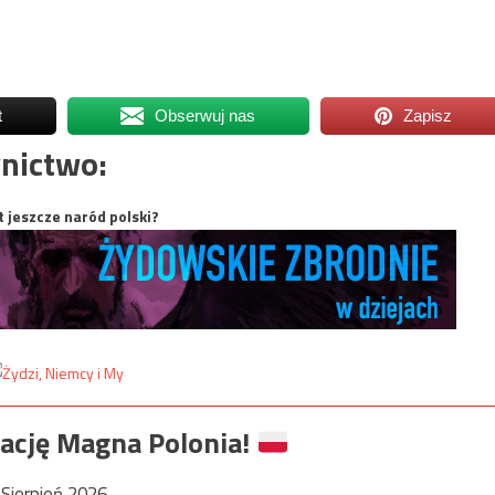
t
Obserwuj nas
Zapisz
nictwo:
t jeszcze naród polski?
ację Magna Polonia!
Sierpień 2026