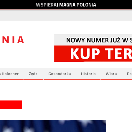
W
S
P
I
E
R
A
J
M
A
G
N
A
P
O
L
O
N
I
A
& Holocher
Żydzi
Gospodarka
Historia
Wiara
Po