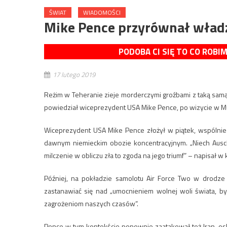
ŚWIAT
WIADOMOŚCI
Mike Pence przyrównał wład
PODOBA CI SIĘ TO CO ROBI
17 lutego 2019
Reżim w Teheranie zieje morderczymi groźbami z taką samą 
powiedział wiceprezydent USA Mike Pence, po wizycie w 
Wiceprezydent USA Mike Pence złożył w piątek, wspólni
dawnym niemieckim obozie koncentracyjnym. „Niech Ausch
milczenie w obliczu zła to zgoda na jego triumf” – napisał w
Później, na pokładzie samolotu Air Force Two w drodze 
zastanawiać się nad „umocnieniem wolnej woli świata, by 
zagrożeniom naszych czasów”.
Pence w tym kontekście ponownie zaatakował też Iran, os