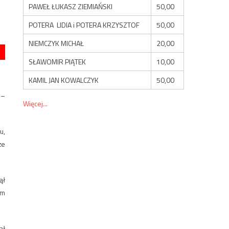
PAWEŁ ŁUKASZ ZIEMIAŃSKI
50,00
POTERA LIDIA i POTERA KRZYSZTOF
50,00
NIEMCZYK MICHAŁ
20,00
SŁAWOMIR PIĄTEK
10,00
KAMIL JAN KOWALCZYK
50,00
 –
Więcej...
u,
że
ął
ym
ał