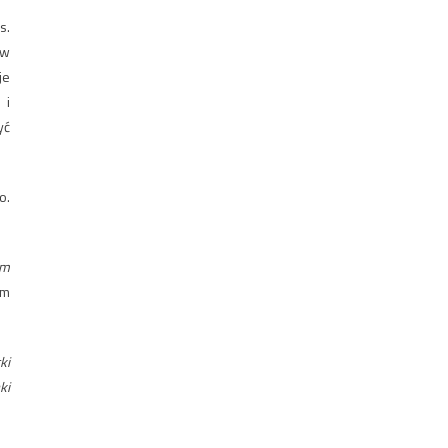
s.
 w
je
 i
yć
o.
em
im
.
ki
ki