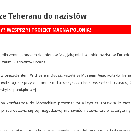
ze Teheranu do nazistów
MY? WESPRZYJ PROJEKT MAGNA POLONIA!
nikczemną antysemicką nienawiścią, jaką mieli w sobie naziści w Europie
Muzeum Auschwitz-Birkenau.
e z prezydentem Andrzejem Dudaą, wizytę w Muzeum Auschwitz-Birkena
witz będzie przypomnieniem dla wszystkich ludzi wszystkich czasów, 
 księdze pamiątkowej.
na konferencję do Monachium przyznał, że wizyta ta sprawiła, iż zacz
przeciwstawić się tej niegodziwej nienawiści i stawić czoło autorytarn
karżając władze tego kraju o antysemityzm podobny do tego, jaki cechow