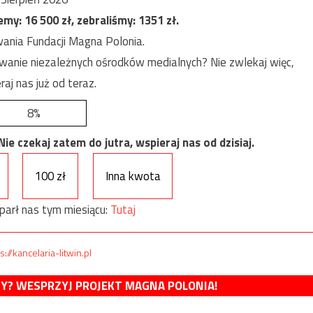
jemy:
16 500
zł, zebraliśmy:
1351
zł.
ania Fundacji Magna Polonia.
anie niezależnych ośrodków medialnych? Nie zwlekaj więc,
raj nas już od teraz.
8%
e czekaj zatem do jutra, wspieraj nas od dzisiaj.
100 zł
Inna kwota
parł nas tym miesiącu:
Tutaj
s://kancelaria-litwin.pl
MY? WESPRZYJ PROJEKT MAGNA POLONIA!