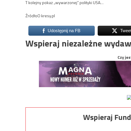
T kolejny pokaz „wywarzonej” polityki USA…
ŹródłoO kresy.pl
Udostępnij na FB
Twee
Wspieraj niezależne wydaw
Czy jes
Wspieraj Fund