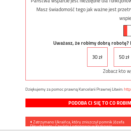
Państwa wsparcie jest niezbędne dla funkcjonow
Masz świadomość tego jak ważne jest przetrw
wspie
Uważasz, że robimy dobrą robotę? Ni
30 zł
50 zł
Zobacz kto w
Dziękujemy za pomoc prawną Kancelarii Prawnej Litwin:
http
PODOBA CI SIĘ TO CO ROBI
Nawigacja
Zatrzymano Ukraińca, który zniszczył pomnik Józefa
Piłsudskiego i Czwórki Legionowej w Krakowie