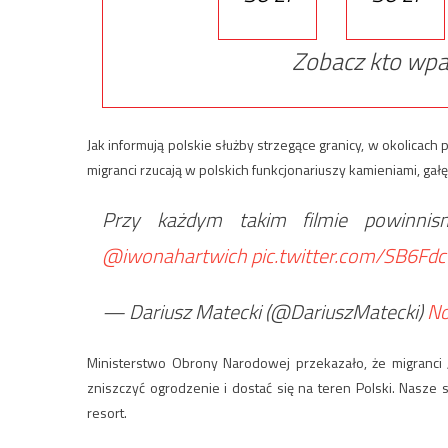
Zobacz kto wpa
Jak informują polskie służby strzegące granicy, w okolicach
migranci rzucają w polskich funkcjonariuszy kamieniami, gałę
Przy każdym takim filmie powinnism
@iwonahartwich
pic.twitter.com/SB6F
— Dariusz Matecki (@DariuszMatecki)
No
Ministerstwo Obrony Narodowej przekazało, że migranci „
zniszczyć ogrodzenie i dostać się na teren Polski. Nasze 
resort.