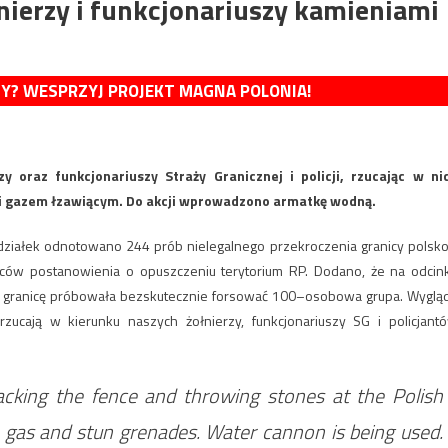
nierzy i funkcjonariuszy kamieniami
MY? WESPRZYJ PROJEKT MAGNA POLONIA!
zy oraz funkcjonariuszy Straży Granicznej i policji, rzucając w ni
li gazem łzawiącym. Do akcji wprowadzono armatkę wodną.
iedziałek odnotowano 244 prób nielegalnego przekroczenia granicy polsk
emców postanowienia o opuszczeniu terytorium RP. Dodano, że na odcin
 granicę próbowała bezskutecznie forsować 100–osobowa grupa. Wyglą
rzucają w kierunku naszych żołnierzy, funkcjonariuszy SG i policjant
acking the fence and throwing stones at the Polish
h gas and stun grenades. Water cannon is being used.