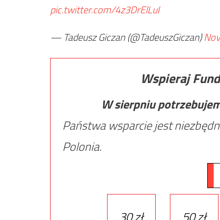
pic.twitter.com/4z3DrElLuI
— Tadeusz Giczan (@TadeuszGiczan)
Nov
Wspieraj Fund
W sierpniu potrzebuje
Państwa wsparcie jest niezbędn
Polonia.
30 zł
50 zł