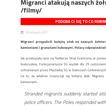
Migranci atakują naszych żoł
/filmy/
PODOBA CI SIĘ TO CO ROBI
16 listopada 2021
Migranci przypuścili kolejny atak na naszych żołnier
kamieniami i granatami hukowymi. Polacy odpowiedzie
Jak przekazała rano na Twitterze Straż Graniczna, w pon
białoruskiej. Funkcjonariusze SG wydali dla 29 cudzozi
ochranianym przez Placówkę SG w Dubiczach Cerkiewnych
na to, że właśnie rozpoczął się kolejny atak. Migranci 
kamieniami…
Stranded migrants suddenly started att
police officers. The Poles responded wit