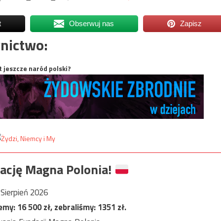
t
Obserwuj nas
Zapisz
nictwo:
t jeszcze naród polski?
ację Magna Polonia!
Sierpień 2026
jemy:
16 500
zł, zebraliśmy:
1351
zł.