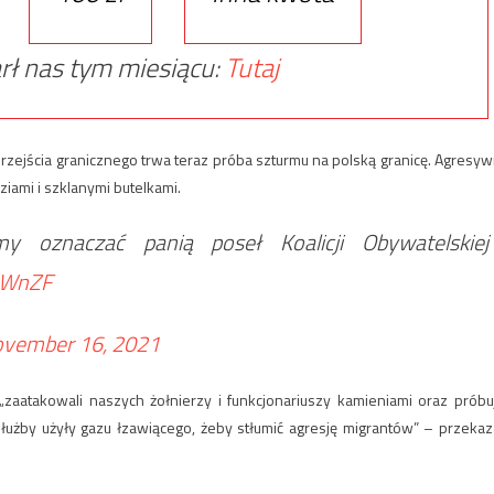
rł nas tym miesiącu:
Tutaj
 przejścia granicznego trwa teraz próba szturmu na polską granicę. Agresyw
ziami i szklanymi butelkami.
y oznaczać panią poseł Koalicji Obywatelskiej
dcWnZF
vember 16, 2021
zaatakowali naszych żołnierzy i funkcjonariuszy kamieniami oraz próbu
służby użyły gazu łzawiącego, żeby stłumić agresję migrantów” – przekaz