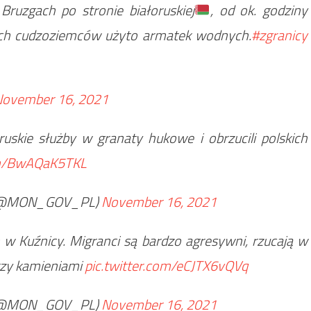
Bruzgach po stronie białoruskiej
, od ok. godziny
ych cudzoziemców użyto armatek wodnych.
#zgranicy
ovember 16, 2021
ruskie służby w granaty hukowe i obrzucili polskich
com/BwAQaK5TKL
@MON_GOV_PL)
November 16, 2021
w Kuźnicy. Migranci są bardzo agresywni, rzucają w
erzy kamieniami
pic.twitter.com/eCJTX6vQVq
@MON_GOV_PL)
November 16, 2021