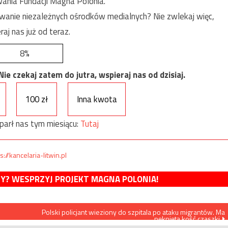
ania Fundacji Magna Polonia.
anie niezależnych ośrodków medialnych? Nie zwlekaj więc,
raj nas już od teraz.
8%
e czekaj zatem do jutra, wspieraj nas od dzisiaj.
100 zł
Inna kwota
parł nas tym miesiącu:
Tutaj
s://kancelaria-litwin.pl
MY? WESPRZYJ PROJEKT MAGNA POLONIA!
Polski policjant wieziony do szpitala po ataku migrantów. Ma
pękniętą kość czaszki