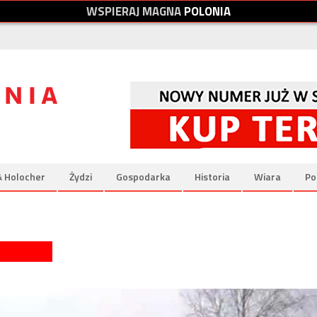
W
S
P
I
E
R
A
J
M
A
G
N
A
P
O
L
O
N
I
A
& Holocher
Żydzi
Gospodarka
Historia
Wiara
Po