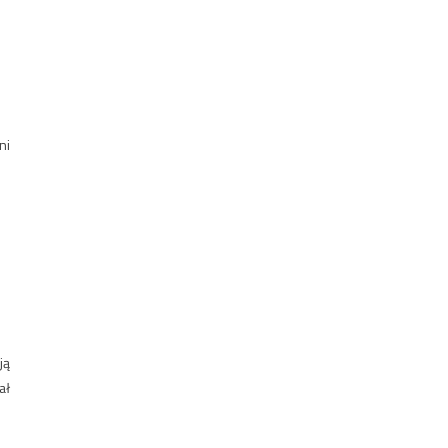
ni
ją
ał