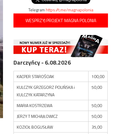
Telegram
https://t.me/magnapolonia
WESPRZYJ PROJEKT MAGNA POLONIA
Darczyńcy - 6.08.2026
KACPER STAROŚCIAK
100,00
KULCZYK GRZEGORZ POLIŃSKA i
50,00
KULCZYK KATARZYNA
MARIA KOSTRZEWA
50,00
JERZY T MICHAJŁOWICZ
50,00
KOZIOŁ BOGUSŁAW
35,00