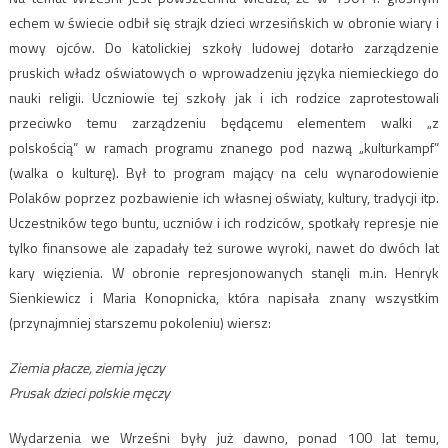
echem w świecie odbił się strajk dzieci wrzesińskich w obronie wiary i
mowy ojców. Do katolickiej szkoły ludowej dotarło zarządzenie
pruskich władz oświatowych o wprowadzeniu języka niemieckiego do
nauki religii. Uczniowie tej szkoły jak i ich rodzice zaprotestowali
przeciwko temu zarządzeniu będącemu elementem walki „z
polskością” w ramach programu znanego pod nazwą „kulturkampf”
(walka o kulturę). Był to program mający na celu wynarodowienie
Polaków poprzez pozbawienie ich własnej oświaty, kultury, tradycji itp.
Uczestników tego buntu, uczniów i ich rodziców, spotkały represje nie
tylko finansowe ale zapadały też surowe wyroki, nawet do dwóch lat
kary więzienia. W obronie represjonowanych stanęli m.in. Henryk
Sienkiewicz i Maria Konopnicka, która napisała znany wszystkim
(przynajmniej starszemu pokoleniu) wiersz:
Ziemia płacze, ziemia jęczy
Prusak dzieci polskie męczy
Wydarzenia we Wrześni były już dawno, ponad 100 lat temu,