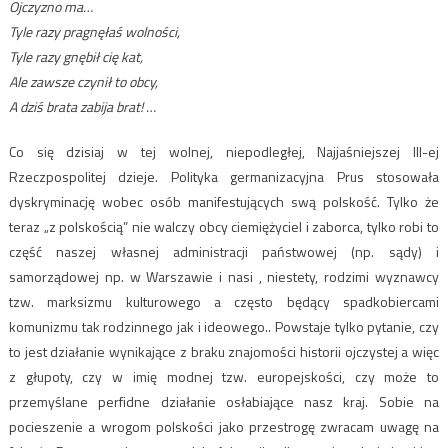
Ojczyzno ma…
Tyle razy pragnęłaś wolności,
Tyle razy gnębił cię kat,
Ale zawsze czynił to obcy,
A dziś brata zabija brat! …
Co się dzisiaj w tej wolnej, niepodległej, Najjaśniejszej III-ej
Rzeczpospolitej dzieje. Polityka germanizacyjna Prus stosowała
dyskryminację wobec osób manifestujących swą polskość. Tylko że
teraz „z polskością” nie walczy obcy ciemiężyciel i zaborca, tylko robi to
część naszej własnej administracji państwowej (np. sądy) i
samorządowej np. w Warszawie i nasi , niestety, rodzimi wyznawcy
tzw. marksizmu kulturowego a często będący spadkobiercami
komunizmu tak rodzinnego jak i ideowego.. Powstaje tylko pytanie, czy
to jest działanie wynikające z braku znajomości historii ojczystej a więc
z głupoty, czy w imię modnej tzw. europejskości, czy może to
przemyślane perfidne działanie osłabiające nasz kraj. Sobie na
pocieszenie a wrogom polskości jako przestrogę zwracam uwagę na