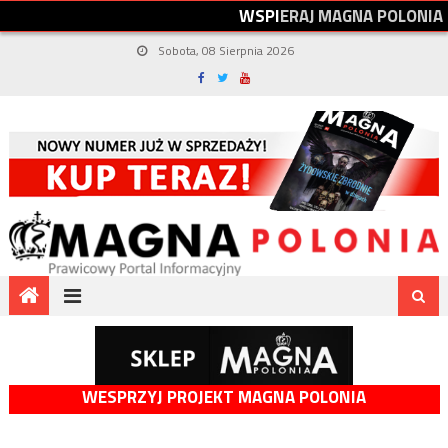
W
S
P
I
E
R
A
J
M
A
G
N
A
P
O
L
O
N
I
A
Sobota, 08 Sierpnia 2026
WESPRZYJ PROJEKT MAGNA POLONIA