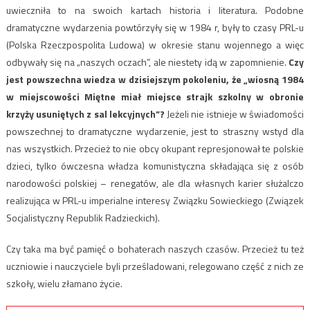
uwieczniła to na swoich kartach historia i literatura. Podobne
dramatyczne wydarzenia powtórzyły się w 1984 r, były to czasy PRL-u
(Polska Rzeczpospolita Ludowa) w okresie stanu wojennego a więc
odbywały się na „naszych oczach”, ale niestety idą w zapomnienie.
Czy
jest powszechna wiedza w dzisiejszym pokoleniu, że „wiosną 1984
w miejscowości Miętne miał miejsce strajk szkolny w obronie
krzyży usuniętych z sal lekcyjnych”?
Jeżeli nie istnieje w świadomości
powszechnej to dramatyczne wydarzenie, jest to straszny wstyd dla
nas wszystkich. Przecież to nie obcy okupant represjonował te polskie
dzieci, tylko ówczesna władza komunistyczna składająca się z osób
narodowości polskiej – renegatów, ale dla własnych karier służalczo
realizująca w PRL-u imperialne interesy Związku Sowieckiego (Związek
Socjalistyczny Republik Radzieckich).
Czy taka ma być pamięć o bohaterach naszych czasów. Przecież tu też
uczniowie i nauczyciele byli prześladowani, relegowano część z nich ze
szkoły, wielu złamano życie.