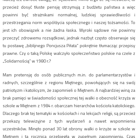
przecież dosyć tłuste pensję otrzymują z budżetu państwa a więc
powinni być strażnikami normalnej, ludzkiej sprawiedliwości i
przestrzegania norm współżycia społecznego i naszej tożsamości. To
jest ich obowiązek a nie żadna łaska. Wyroki sądowe nie powinny
przeczyć zdrowemu rozsądkowi, jednak nazbyt często obserwuje się
tu postawę „biblijnego Poncjusza Piłata” pokrętnie tłumacząc przepisy
prawne. Czy o taką Polskę walczyło społeczeństwo polskie na czele z
„Solidarnością” w 1980 r.?
Mam pretensję do osób publicznych m.in. do parlamentarzystów i
radnych, szczególnie z regionu Miętnego, powołujących się na swój
patriotyzm i katolicyzm, że zapomnieli o Miętnem. A najbardziej winą za
brak pamięci w świadomości społecznej tej walki o obecność krzyża w
szkole w Miętnem z 1984 r. obarczam hierarchów kościoła katolickiego.
Dlaczego brak tej tematyki w kościołach i na lekcjach religii, są przecież
przekazy telewizyjne z tych wydarzeń a nawet wspomnienia
uczestników. Minęło ponad 30 lat obrony walki o krzyże w szkole w
Miętnem i ta rocznica przebiegła w zupełnym zapomnieniu. Czas