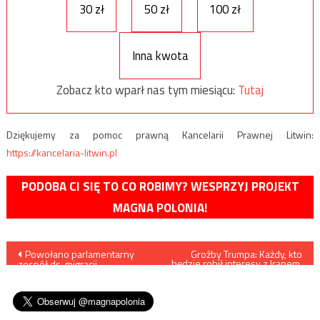
30 zł
50 zł
100 zł
Inna kwota
Zobacz kto wparł nas tym miesiącu:
Tutaj
Dziękujemy za pomoc prawną Kancelarii Prawnej Litwin:
https://kancelaria-litwin.pl
PODOBA CI SIĘ TO CO ROBIMY? WESPRZYJ PROJEKT
MAGNA POLONIA!
Nawigacja
Powołano parlamentarny
Groźby Trumpa: Każdy, kto
będzie robił interesy z Iranem,
zespół ds. migracji,
nie będzie mógł robić
wpisu
przewodniczy mu Robert
interesów ze Stanami
Winnicki
Zjednoczonymi!