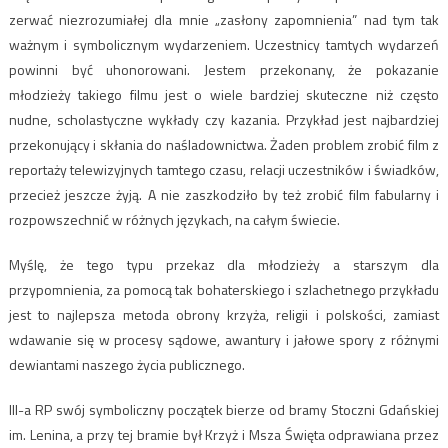
zerwać niezrozumiałej dla mnie „zasłony zapomnienia” nad tym tak
ważnym i symbolicznym wydarzeniem. Uczestnicy tamtych wydarzeń
powinni być uhonorowani. Jestem przekonany, że pokazanie
młodzieży takiego filmu jest o wiele bardziej skuteczne niż często
nudne, scholastyczne wykłady czy kazania. Przykład jest najbardziej
przekonujący i skłania do naśladownictwa. Żaden problem zrobić film z
reportaży telewizyjnych tamtego czasu, relacji uczestników i świadków,
przecież jeszcze żyją. A nie zaszkodziło by też zrobić film fabularny i
rozpowszechnić w różnych językach, na całym świecie.
Myślę, że tego typu przekaz dla młodzieży a starszym dla
przypomnienia, za pomocą tak bohaterskiego i szlachetnego przykładu
jest to najlepsza metoda obrony krzyża, religii i polskości, zamiast
wdawanie się w procesy sądowe, awantury i jałowe spory z różnymi
dewiantami naszego życia publicznego.
III-a RP swój symboliczny początek bierze od bramy Stoczni Gdańskiej
im. Lenina, a przy tej bramie był Krzyż i Msza Święta odprawiana przez