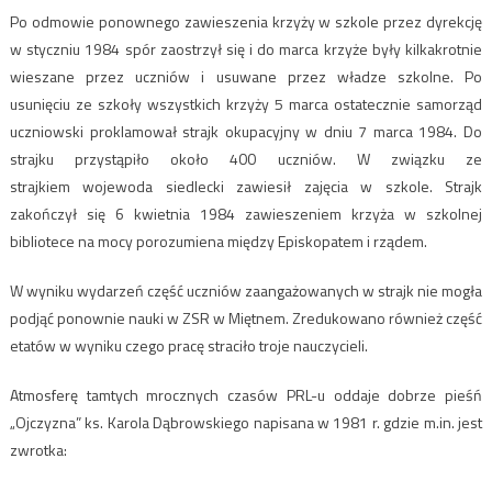
Po odmowie ponownego zawieszenia krzyży w szkole przez dyrekcję
w styczniu 1984 spór zaostrzył się i do marca krzyże były kilkakrotnie
wieszane przez uczniów i usuwane przez władze szkolne. Po
usunięciu ze szkoły wszystkich krzyży 5 marca ostatecznie samorząd
uczniowski proklamował strajk okupacyjny w dniu 7 marca 1984. Do
strajku przystąpiło około 400 uczniów. W związku ze
strajkiem wojewoda siedlecki zawiesił zajęcia w szkole. Strajk
zakończył się 6 kwietnia 1984 zawieszeniem krzyża w szkolnej
bibliotece na mocy porozumiena między Episkopatem i rządem.
W wyniku wydarzeń część uczniów zaangażowanych w strajk nie mogła
podjąć ponownie nauki w ZSR w Miętnem. Zredukowano również część
etatów w wyniku czego pracę straciło troje nauczycieli.
Atmosferę tamtych mrocznych czasów PRL-u oddaje dobrze pieśń
„Ojczyzna” ks. Karola Dąbrowskiego napisana w 1981 r. gdzie m.in. jest
zwrotka: