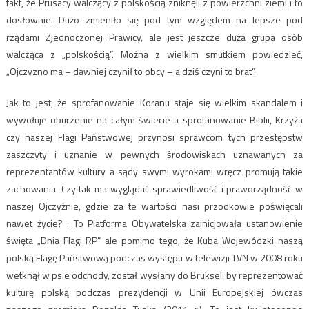
fakt, że Prusacy walczący z polskością zniknęli z powierzchni ziemi i to
dosłownie. Dużo zmieniło się pod tym względem na lepsze pod
rządami Zjednoczonej Prawicy, ale jest jeszcze duża grupa osób
walcząca z „polskością”. Można z wielkim smutkiem powiedzieć,
„Ojczyzno ma – dawniej czynił to obcy – a dziś czyni to brat”.
Jak to jest, że sprofanowanie Koranu staje się wielkim skandalem i
wywołuje oburzenie na całym świecie a sprofanowanie Biblii, Krzyża
czy naszej Flagi Państwowej przynosi sprawcom tych przestępstw
zaszczyty i uznanie w pewnych środowiskach uznawanych za
reprezentantów kultury a sądy swymi wyrokami wręcz promują takie
zachowania. Czy tak ma wyglądać sprawiedliwość i praworządność w
naszej Ojczyźnie, gdzie za te wartości nasi przodkowie poświęcali
nawet życie? . To Platforma Obywatelska zainicjowała ustanowienie
święta „Dnia Flagi RP” ale pomimo tego, że Kuba Wojewódzki naszą
polską Flagę Państwową podczas występu w telewizji TVN w 2008 roku
wetknął w psie odchody, został wysłany do Brukseli by reprezentować
kulturę polską podczas prezydencji w Unii Europejskiej ówczas