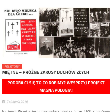
FELIETONY
MIĘTNE – PRÓŻNE ZAKUSY DUCHÓW ZŁYCH
PODOBA CI SIĘ TO CO ROBIMY? WESPRZYJ PROJEKT
MAGNA POLONIA!
7 sierpnia 2018
Na temat Wrześni jest powszechna wiedza, że w 1901 r. głośnym