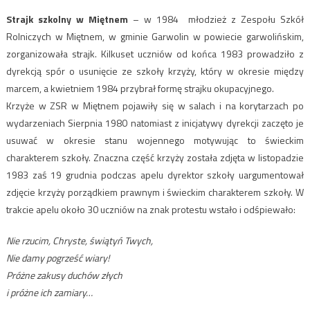
Strajk szkolny w Miętnem
– w 1984 młodzież z Zespołu Szkół
Rolniczych w Miętnem, w gminie Garwolin w powiecie garwolińskim,
zorganizowała strajk. Kilkuset uczniów od końca 1983 prowadziło z
dyrekcją spór o usunięcie ze szkoły krzyży, który w okresie między
marcem, a kwietniem 1984 przybrał formę strajku okupacyjnego.
Krzyże w ZSR w Miętnem pojawiły się w salach i na korytarzach po
wydarzeniach Sierpnia 1980 natomiast z inicjatywy dyrekcji zaczęto je
usuwać w okresie stanu wojennego motywując to świeckim
charakterem szkoły. Znaczna część krzyży została zdjęta w listopadzie
1983 zaś 19 grudnia podczas apelu dyrektor szkoły uargumentował
zdjęcie krzyży porządkiem prawnym i świeckim charakterem szkoły. W
trakcie apelu około 30 uczniów na znak protestu wstało i odśpiewało:
Nie rzucim, Chryste, świątyń Twych,
Nie damy pogrześć wiary!
Próżne zakusy duchów złych
i próżne ich zamiary…