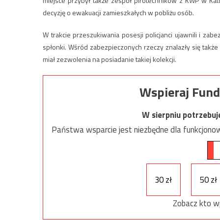
miejsce przybył także zespół pirotechników z KWP w Ka
decyzję o ewakuacji zamieszkałych w pobliżu osób.
W trakcie przeszukiwania posesji policjanci ujawnili i zabe
spłonki. Wśród zabezpieczonych rzeczy znalazły się także g
miał zezwolenia na posiadanie takiej kolekcji.
Wspieraj Fund
W sierpniu potrzebu
Państwa wsparcie jest niezbędne dla funkcjonow
30 zł
50 zł
Zobacz kto w