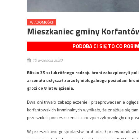
WIADOMOŚCI
Mieszkaniec gminy Korfantó
PODOBA CI SIĘ TO CO ROBI
10 września 2020
Blisko 35 sztuk różnego rodzaju broni zabezpieczyli po
arsenału usłyszał zarzuty nielegalnego posiadani broni
grozi do 8 lat więzienia.
Dwa dni trwało zabezpieczenie i przeprowadzenie oględzi
korfantowskich kryminalnych wynikało, że znajduje się tam
przeszukali pomieszczenia i zabezpieczyli przyległy do pose
W przeszukaniu gospodarstw brał udział przewodnik wr