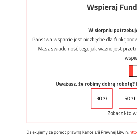
Wspieraj Fund
W sierpniu potrzebu
Państwa wsparcie jest niezbędne dla funkcjonow
Masz świadomość tego jak ważne jest przetrw
wspie
Uważasz, że robimy dobrą robotę? Ni
30 zł
50 zł
Zobacz kto w
Dziękujemy za pomoc prawną Kancelarii Prawnej Litwin:
http