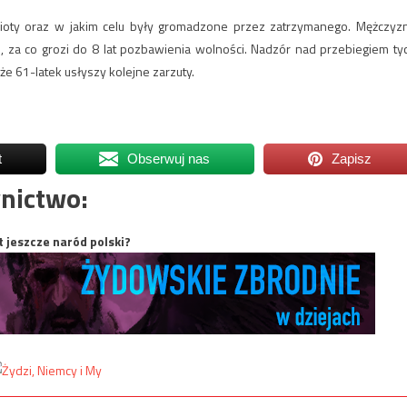
dmioty oraz w jakim celu były gromadzone przez zatrzymanego. Mężczyz
ji, za co grozi do 8 lat pozbawienia wolności. Nadzór nad przebiegiem ty
e 61-latek usłyszy kolejne zarzuty.
t
Obserwuj nas
Zapisz
nictwo:
t jeszcze naród polski?