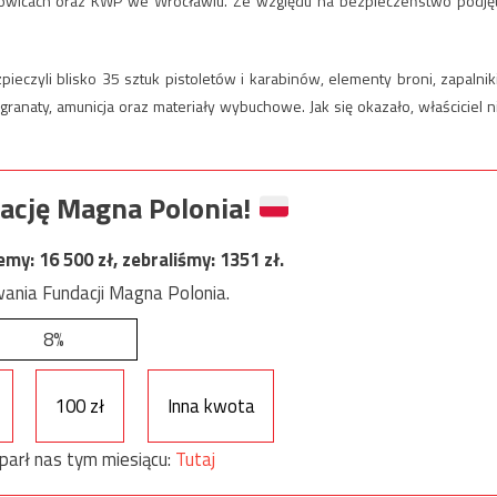
towicach oraz KWP we Wrocławiu. Ze względu na bezpieczeństwo podję
zpieczyli blisko 35 sztuk pistoletów i karabinów, elementy broni, zapalniki
ranaty, amunicja oraz materiały wybuchowe. Jak się okazało, właściciel n
ację Magna Polonia!
jemy:
16 500
zł, zebraliśmy:
1351
zł.
ania Fundacji Magna Polonia.
8%
100 zł
Inna kwota
parł nas tym miesiącu:
Tutaj