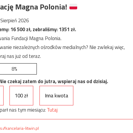
ację Magna Polonia!
Sierpień 2026
jemy:
16 500
zł, zebraliśmy:
1351
zł.
ania Fundacji Magna Polonia.
anie niezależnych ośrodków medialnych? Nie zwlekaj więc,
raj nas już od teraz.
8%
e czekaj zatem do jutra, wspieraj nas od dzisiaj.
100 zł
Inna kwota
parł nas tym miesiącu:
Tutaj
s://kancelaria-litwin.pl