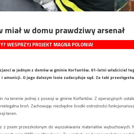
w miał w domu prawdziwy arsenał
MY? WESPRZYJ PROJEKT MAGNA POLONIA!
licjanci w jednym z domów w gminie Korfantów. 61-letni właściciel te
 i amunicji. O jego dalszym losie zadecyduje sąd. Za taki przestępst
n na terenie jednej z posesji w gminie Korfantów. Z operacyjnych ustal
 nielegalna broń. Zachowując niezbędne środki ostrożności funkcjonarius
sji teren.
az z psem przeszkolonym do wyszukiwania materiałów wybuchowych. 