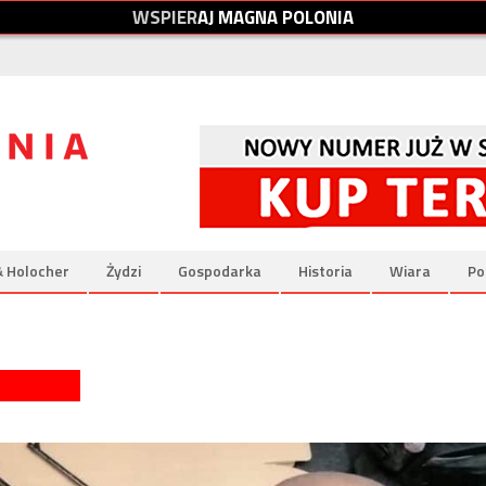
W
S
P
I
E
R
A
J
M
A
G
N
A
P
O
L
O
N
I
A
& Holocher
Żydzi
Gospodarka
Historia
Wiara
Po