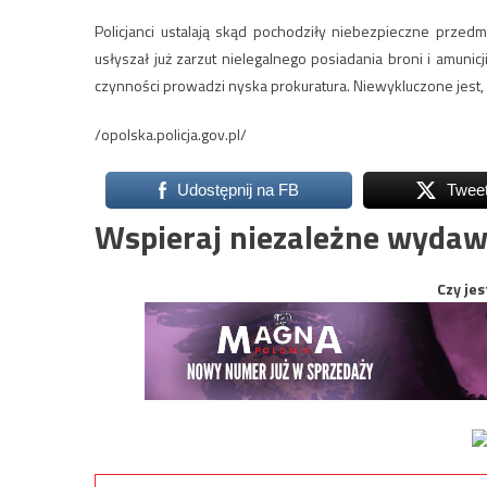
Policjanci ustalają skąd pochodziły niebezpieczne prze
usłyszał już zarzut nielegalnego posiadania broni i amunic
czynności prowadzi nyska prokuratura. Niewykluczone jest, ż
/opolska.policja.gov.pl/
Udostępnij na FB
Twee
Wspieraj niezależne wydaw
Czy jes