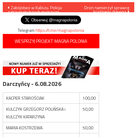
Nawigacja
Zabójstwo w Kaliszu. Policja
Dron namierzył sprawcę
kradzieży drewna
zatrzymała trzech mężczyzn
wpisu
Telegram
https://t.me/magnapolonia
WESPRZYJ PROJEKT MAGNA POLONIA
Darczyńcy - 6.08.2026
KACPER STAROŚCIAK
100,00
KULCZYK GRZEGORZ POLIŃSKA i
50,00
KULCZYK KATARZYNA
MARIA KOSTRZEWA
50,00