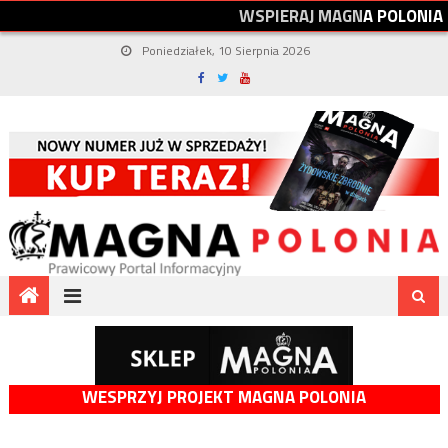
W
S
P
I
E
R
A
J
M
A
G
N
A
P
O
L
O
N
I
A
Poniedziałek, 10 Sierpnia 2026
WESPRZYJ PROJEKT MAGNA POLONIA