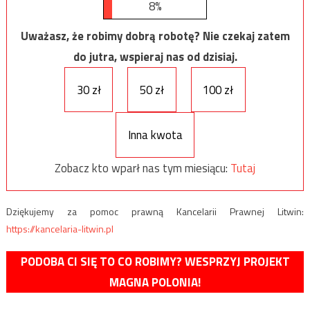
8%
Uważasz, że robimy dobrą robotę? Nie czekaj zatem
do jutra, wspieraj nas od dzisiaj.
30 zł
50 zł
100 zł
Inna kwota
Zobacz kto wparł nas tym miesiącu:
Tutaj
Dziękujemy za pomoc prawną Kancelarii Prawnej Litwin:
https://kancelaria-litwin.pl
PODOBA CI SIĘ TO CO ROBIMY? WESPRZYJ PROJEKT
MAGNA POLONIA!