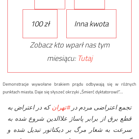
100 zł
Inna kwota
Zobacz kto wparł nas tym
miesiącu:
Tutaj
Demonstracje wywołane brakiem prądu odbywają się w różnych
punktach miasta. Daje się słyszeć okrzyki „Śmierć dyktatorowi!”…
تجمع اعتراضی مردم در
#تهران
که در اعتراض به
قطع برق از برابر پاساژ علاالدین شروع شده به
سرعت به شعار مرگ بر دیکتاتور تبدیل شده و