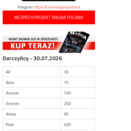
Telegram
https://t.me/magnapolonia
WESPRZYJ PROJEKT MAGNA POLONIA
Darczyńcy - 30.07.2026
AP
30
Artur
70
Anonim
100
Anonim
200
Arleta
90
Piotr
500