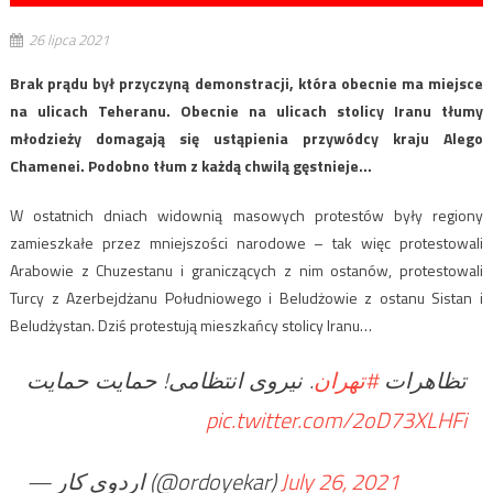
26 lipca 2021
Brak prądu był przyczyną demonstracji, która obecnie ma miejsce
na ulicach Teheranu. Obecnie na ulicach stolicy Iranu tłumy
młodzieży domagają się ustąpienia przywódcy kraju Alego
Chamenei. Podobno tłum z każdą chwilą gęstnieje…
W ostatnich dniach widownią masowych protestów były regiony
zamieszkałe przez mniejszości narodowe – tak więc protestowali
Arabowie z Chuzestanu i graniczących z nim ostanów, protestowali
Turcy z Azerbejdżanu Południowego i Beludżowie z ostanu Sistan i
Beludżystan. Dziś protestują mieszkańcy stolicy Iranu…
تظاهرات
#تهران
. نیروی انتظامی! حمایت حمایت
pic.twitter.com/2oD73XLHFi
— اردوی کار (@ordoyekar)
July 26, 2021