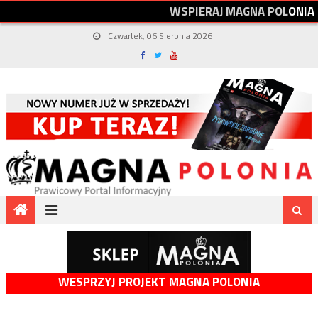
W
S
P
I
E
R
A
J
M
A
G
N
A
P
O
L
O
N
I
A
Czwartek, 06 Sierpnia 2026
WESPRZYJ PROJEKT MAGNA POLONIA