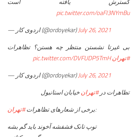
گسترش یافته است
pic.twitter.com/oaFI3NYmBu
— اردوی کار (@ordoyekar)
July 26, 2021
بی غیرتا نشستن منتظر چه هستن؟ تظاهرات
pic.twitter.com/DVFUDP5TmH
#تهران
— اردوی کار (@ordoyekar)
July 26, 2021
تظاهرات در
#تهران
خیابان استانبول
#تهران
برخی از شعارهای تظاهرات
:
توپ تانک فشفشه آخوند باید گم بشه