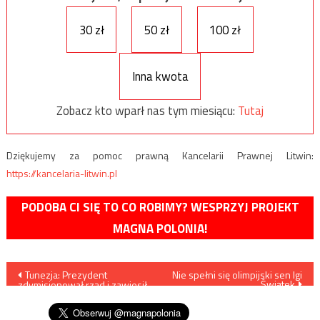
30 zł
50 zł
100 zł
Inna kwota
Zobacz kto wparł nas tym miesiącu:
Tutaj
Dziękujemy za pomoc prawną Kancelarii Prawnej Litwin:
https://kancelaria-litwin.pl
PODOBA CI SIĘ TO CO ROBIMY? WESPRZYJ PROJEKT
MAGNA POLONIA!
Nawigacja
Tunezja: Prezydent
Nie spełni się olimpijski sen Igi
Świątek
zdymisjonował rząd i zawiesił
wpisu
parlament