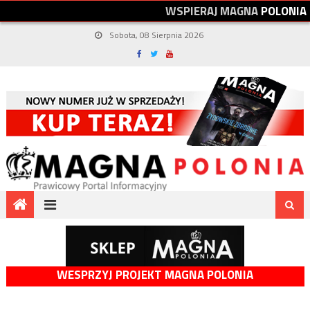
W
S
P
I
E
R
A
J
M
A
G
N
A
P
O
L
O
N
I
A
Sobota, 08 Sierpnia 2026
WESPRZYJ PROJEKT MAGNA POLONIA