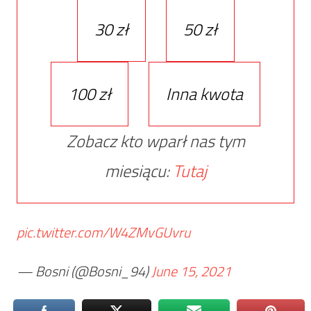
30 zł
50 zł
100 zł
Inna kwota
Zobacz kto wparł nas tym
miesiącu:
Tutaj
pic.twitter.com/W4ZMvGUvru
— Bosni (@Bosni_94)
June 15, 2021