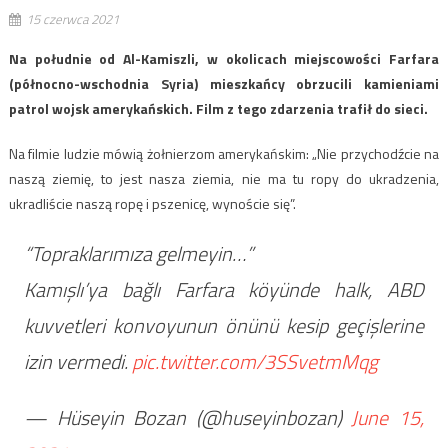
15 czerwca 2021
Na południe od Al-Kamiszli, w okolicach miejscowości Farfara
(północno-wschodnia Syria) mieszkańcy obrzucili kamieniami
patrol wojsk amerykańskich. Film z tego zdarzenia trafił do sieci.
Na filmie ludzie mówią żołnierzom amerykańskim: „Nie przychodźcie na
naszą ziemię, to jest nasza ziemia, nie ma tu ropy do ukradzenia,
ukradliście naszą ropę i pszenicę, wynoście się”.
“Topraklarımıza gelmeyin…”
Kamışlı’ya bağlı Farfara köyünde halk, ABD
kuvvetleri konvoyunun önünü kesip geçişlerine
izin vermedi.
pic.twitter.com/3SSvetmMqg
— Hüseyin Bozan (@huseyinbozan)
June 15,