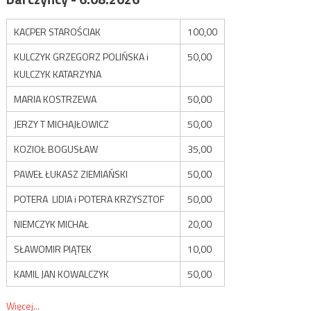
KACPER STAROŚCIAK
100,00
KULCZYK GRZEGORZ POLIŃSKA i
50,00
KULCZYK KATARZYNA
MARIA KOSTRZEWA
50,00
JERZY T MICHAJŁOWICZ
50,00
KOZIOŁ BOGUSŁAW
35,00
PAWEŁ ŁUKASZ ZIEMIAŃSKI
50,00
POTERA LIDIA i POTERA KRZYSZTOF
50,00
NIEMCZYK MICHAŁ
20,00
SŁAWOMIR PIĄTEK
10,00
KAMIL JAN KOWALCZYK
50,00
Więcej...