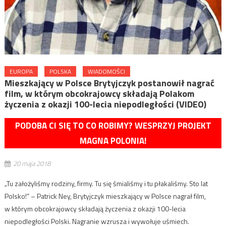
EUROPA
POLSKA
WIADOMOŚCI
Mieszkający w Polsce Brytyjczyk postanowił nagrać
film, w którym obcokrajowcy składają Polakom
życzenia z okazji 100-lecia niepodległości (VIDEO)
PODOBA CI SIĘ TO CO ROBIMY? WESPRZYJ PROJEKT
MAGNA POLONIA!
20 maja 2018
„Tu założyliśmy rodziny, firmy. Tu się śmialiśmy i tu płakaliśmy. Sto lat
Polsko!” – Patrick Ney, Brytyjczyk mieszkający w Polsce nagrał film,
w którym obcokrajowcy składają życzenia z okazji 100-lecia
niepodległości Polski. Nagranie wzrusza i wywołuje uśmiech.