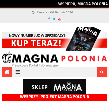
W
S
P
I
E
R
A
J
M
A
G
N
A
P
O
L
O
N
I
A
Czwartek, 06 Sierpnia 2026
WESPRZYJ PROJEKT MAGNA POLONIA