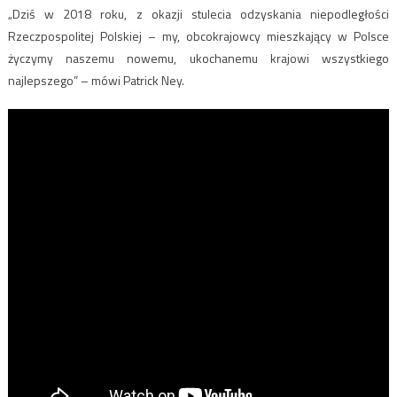
„Dziś w 2018 roku, z okazji stulecia odzyskania niepodległości
Rzeczpospolitej Polskiej – my, obcokrajowcy mieszkający w Polsce
życzymy naszemu nowemu, ukochanemu krajowi wszystkiego
najlepszego” – mówi Patrick Ney.