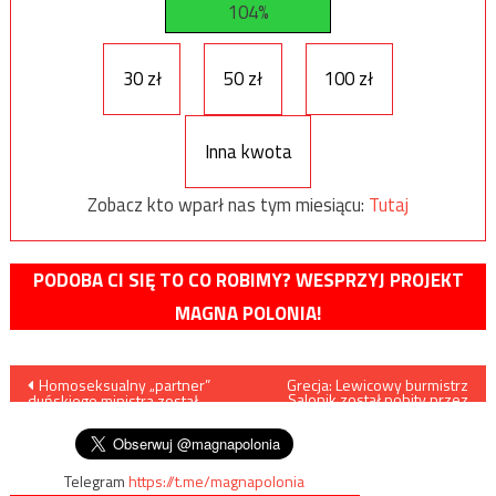
104%
30 zł
50 zł
100 zł
Inna kwota
Zobacz kto wparł nas tym miesiącu:
Tutaj
PODOBA CI SIĘ TO CO ROBIMY? WESPRZYJ PROJEKT
MAGNA POLONIA!
Nawigacja
Homoseksualny „partner”
Grecja: Lewicowy burmistrz
Salonik został pobity przez
duńskiego ministra został
nacjonalistów (VIDEO)
wpisu
pobity przez Słoweńca
Telegram
https://t.me/magnapolonia