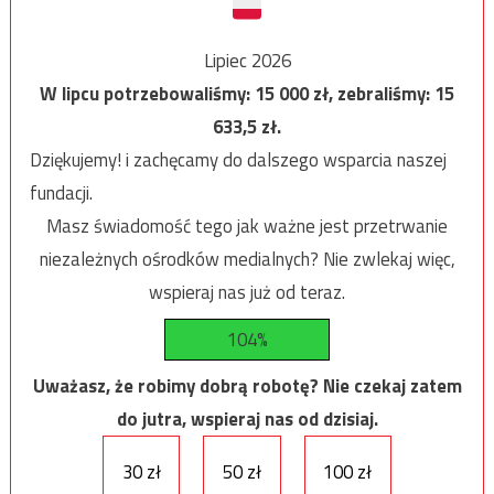
Lipiec 2026
W lipcu potrzebowaliśmy:
15 000
zł, zebraliśmy:
15
633,5
zł.
Dziękujemy! i zachęcamy do dalszego wsparcia naszej
fundacji.
Masz świadomość tego jak ważne jest przetrwanie
niezależnych ośrodków medialnych? Nie zwlekaj więc,
wspieraj nas już od teraz.
104%
Uważasz, że robimy dobrą robotę? Nie czekaj zatem
do jutra, wspieraj nas od dzisiaj.
30 zł
50 zł
100 zł