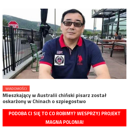
WIADOMOŚCI
Mieszkający w Australii chiński pisarz został
oskarżony w Chinach o szpiegostwo
PODOBA CI SIĘ TO CO ROBIMY? WESPRZYJ PROJEKT
MAGNA POLONIA!