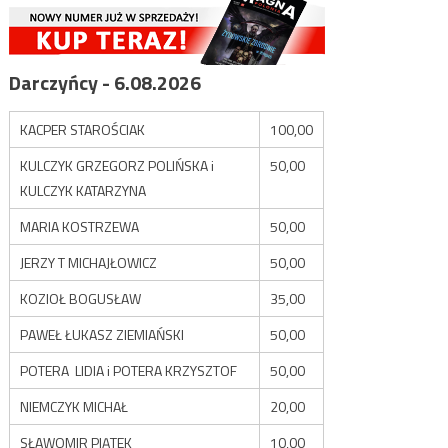
Darczyńcy - 6.08.2026
KACPER STAROŚCIAK
100,00
KULCZYK GRZEGORZ POLIŃSKA i
50,00
KULCZYK KATARZYNA
MARIA KOSTRZEWA
50,00
JERZY T MICHAJŁOWICZ
50,00
KOZIOŁ BOGUSŁAW
35,00
PAWEŁ ŁUKASZ ZIEMIAŃSKI
50,00
POTERA LIDIA i POTERA KRZYSZTOF
50,00
NIEMCZYK MICHAŁ
20,00
SŁAWOMIR PIĄTEK
10,00