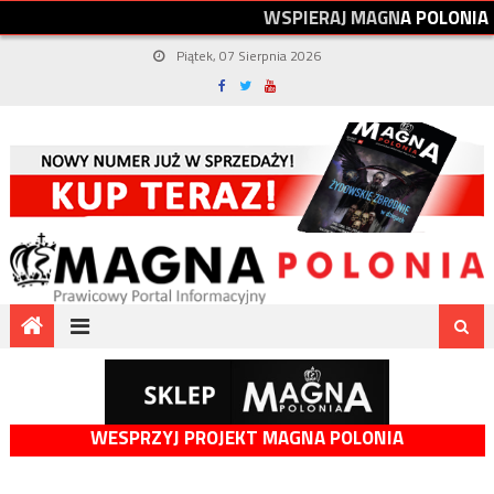
W
S
P
I
E
R
A
J
M
A
G
N
A
P
O
L
O
N
I
A
Piątek, 07 Sierpnia 2026
WESPRZYJ PROJEKT MAGNA POLONIA