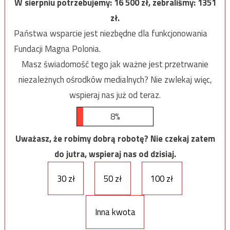
W sierpniu potrzebujemy:
16 500
zł, zebraliśmy:
1351
zł.
Państwa wsparcie jest niezbędne dla funkcjonowania
Fundacji Magna Polonia.
Masz świadomość tego jak ważne jest przetrwanie
niezależnych ośrodków medialnych? Nie zwlekaj więc,
wspieraj nas już od teraz.
8%
Uważasz, że robimy dobrą robotę? Nie czekaj zatem
do jutra, wspieraj nas od dzisiaj.
30 zł
50 zł
100 zł
Inna kwota