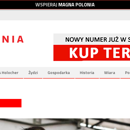
W
S
P
I
E
R
A
J
M
A
G
N
A
P
O
L
O
N
I
A
& Holocher
Żydzi
Gospodarka
Historia
Wiara
Po