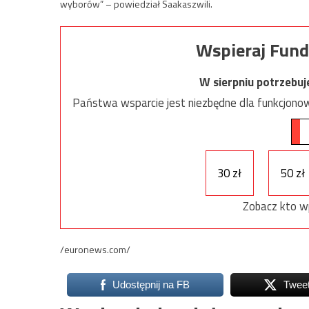
wyborów” – powiedział Saakaszwili.
Wspieraj Fund
W sierpniu potrzebu
Państwa wsparcie jest niezbędne dla funkcjonow
30 zł
50 zł
Zobacz kto w
/euronews.com/
Udostępnij na FB
Twee