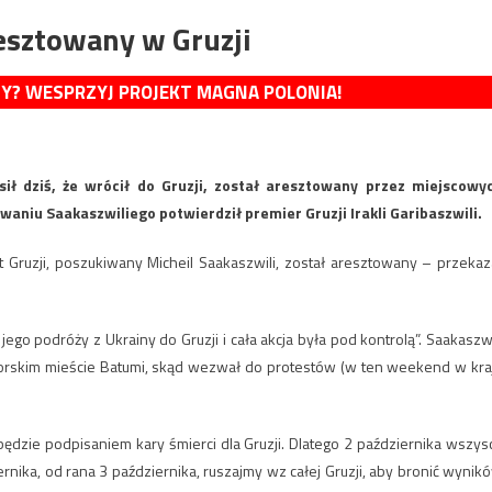
resztowany w Gruzji
MY? WESPRZYJ PROJEKT MAGNA POLONIA!
osił dziś, że wrócił do Gruzji, został aresztowany przez miejscowy
aniu Saakaszwiliego potwierdził premier Gruzji Irakli Garibaszwili.
t Gruzji, poszukiwany Micheil Saakaszwili, został aresztowany – przekaz
jego podróży z Ukrainy do Gruzji i cała akcja była pod kontrolą”. Saakaszwi
rskim mieście Batumi, skąd wezwał do protestów (w ten weekend w kra
dzie podpisaniem kary śmierci dla Gruzji. ​​Dlatego 2 października wszys
rnika, od rana 3 października, ruszajmy wz całej Gruzji, aby bronić wynik