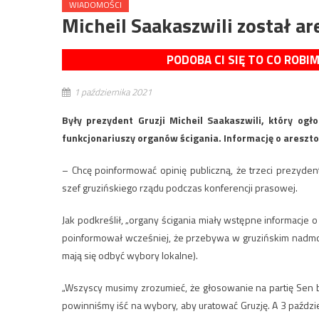
WIADOMOŚCI
Micheil Saakaszwili został a
PODOBA CI SIĘ TO CO ROBI
1 października 2021
Były prezydent Gruzji Micheil Saakaszwili, który ogł
funkcjonariuszy organów ścigania. Informację o aresztow
– Chcę poinformować opinię publiczną, że trzeci prezyden
szef gruzińskiego rządu podczas konferencji prasowej.
Jak podkreślił, „organy ścigania miały wstępne informacje o 
poinformował wcześniej, że przebywa w gruzińskim nadmo
mają się odbyć wybory lokalne).
„Wszyscy musimy zrozumieć, że głosowanie na partię Sen bę
powinniśmy iść na wybory, aby uratować Gruzję. A 3 paździe