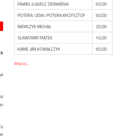
PAWEŁ ŁUKASZ ZIEMIAŃSKI
50,00
POTERA LIDIA i POTERA KRZYSZTOF
50,00
NIEMCZYK MICHAŁ
20,00
SŁAWOMIR PIĄTEK
10,00
KAMIL JAN KOWALCZYK
50,00
ch
Więcej...
ał
li
ju
cy
ów