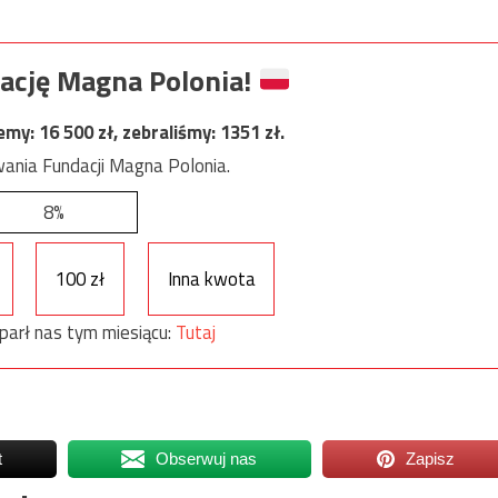
ację Magna Polonia!
jemy:
16 500
zł, zebraliśmy:
1351
zł.
ania Fundacji Magna Polonia.
8%
100 zł
Inna kwota
parł nas tym miesiącu:
Tutaj
t
Obserwuj nas
Zapisz