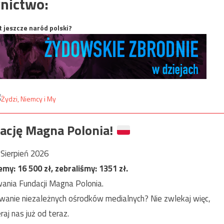
nictwo:
t jeszcze naród polski?
ację Magna Polonia!
Sierpień 2026
jemy:
16 500
zł, zebraliśmy:
1351
zł.
ania Fundacji Magna Polonia.
anie niezależnych ośrodków medialnych? Nie zwlekaj więc,
raj nas już od teraz.