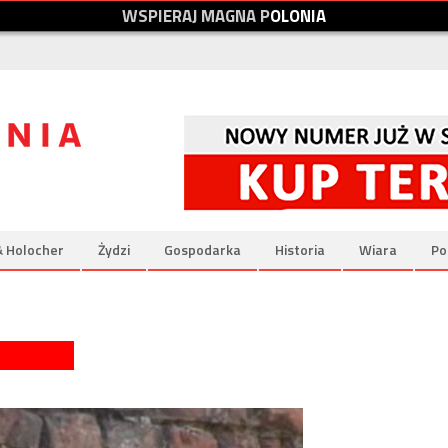
W
S
P
I
E
R
A
J
M
A
G
N
A
P
O
L
O
N
I
A
& Holocher
Żydzi
Gospodarka
Historia
Wiara
Po