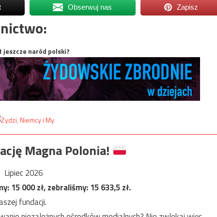
t
Obserwuj nas
Zapisz
nictwo:
t jeszcze naród polski?
ację Magna Polonia!
Lipiec 2026
my:
15 000
zł, zebraliśmy:
15 633,5
zł.
szej fundacji.
anie niezależnych ośrodków medialnych? Nie zwlekaj więc,