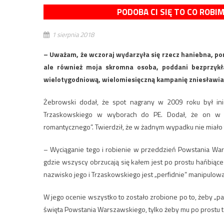
PODOBA CI SIĘ TO CO ROBI
1 sierpnia 2018
– Uważam, że wczoraj wydarzyła się rzecz haniebna, po
ale również moja skromna osoba, poddani bezprzykład
wielotygodniową, wielomiesięczną kampanię zniesławia
Żebrowski dodał, że spot nagrany w 2009 roku był ini
Trzaskowskiego w wyborach do PE. Dodał, że on w ro
romantycznego”. Twierdził, że w żadnym wypadku nie miało
– Wyciąganie tego i robienie w przeddzień Powstania Wa
gdzie wszyscy obrzucają się kałem jest po prostu hańbiąc
nazwisko jego i Trzaskowskiego jest „perfidnie” manipulow
W jego ocenie wszystko to zostało zrobione po to, żeby „pa
święta Powstania Warszawskiego, tylko żeby mu po prostu t