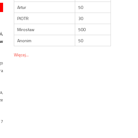
Artur
50
PIOTR
30
Mirosław
500
i,
Anonim
50
 w
Więcej...
go
ra
a,
że
17