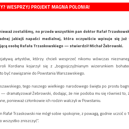
MY? WESPRZYJ PROJEKT MAGNA POLONIA!
nieważ zostaliśmy, no przede wszystkim pan doktor Rafał Trzaskowsk
nej jakiejś napaści medialnej, która oczywiście wpisuje się już
jącą osobę Rafała Trzaskowskiego — stwierdził Michał Żebrowski.
cjatywą artystów, którzy chcieli wesprzeć nikomu wówczas nieznane
li Kordiana kojarzył się z „bogoojczyźnianym wizerunkiem bohate
 to być nawiązanie do Powstania Warszawskiego.
rszawskiego, tego naszego wielkiego narodowego święta po prostu bagn
e — dramatyzował Żebrowski, dodając, że nie podoba mu się również to, 
ane, ponieważ członkowie ich rodzin walczyli w Powstaniu.
n Rafał Trzaskowski nie mógł sobie spokojnie, z powagą, godnie uczcić o 
o wszystko zniszczyć”.