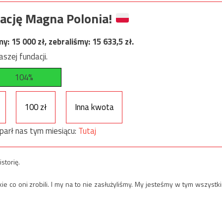
ację Magna Polonia!
my:
15 000
zł, zebraliśmy:
15 633,5
zł.
szej fundacji.
104%
100 zł
Inna kwota
parł nas tym miesiącu:
Tutaj
istorię.
e co oni zrobili. I my na to nie zasłużyliśmy. My jesteśmy w tym wszystk