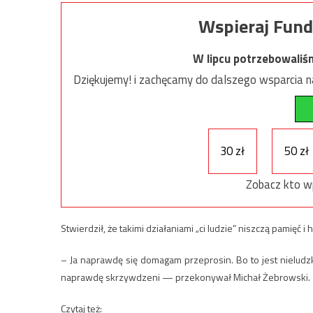
Wspieraj Fund
W lipcu potrzebowaliś
Dziękujemy! i zachęcamy do dalszego wsparcia na
30 zł
50 zł
Zobacz kto w
Stwierdził, że takimi działaniami „ci ludzie” niszczą pamięć i h
– Ja naprawdę się domagam przeprosin. Bo to jest nieludzki
naprawdę skrzywdzeni — przekonywał Michał Żebrowski.
Czytaj też: