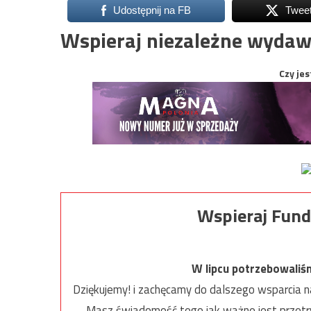
Udostępnij na FB
Twee
Wspieraj niezależne wydaw
Czy jes
Wspieraj Fund
W lipcu potrzebowaliś
Dziękujemy! i zachęcamy do dalszego wsparcia na
Masz świadomość tego jak ważne jest przetrw