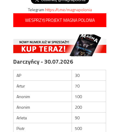
Telegram
https://t.me/magnapolonia
WESPRZYJ PROJEKT MAGNA POLONIA
Darczyńcy - 30.07.2026
AP
30
Artur
70
Anonim
100
Anonim
200
Arleta
90
Piotr
500