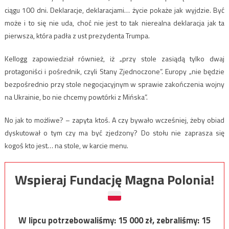
ciągu 100 dni. Deklaracje, deklaracjami… życie pokaże jak wyjdzie. Być
może i to się nie uda, choć nie jest to tak nierealna deklaracja jak ta
pierwsza, która padła z ust prezydenta Trumpa.
Kellogg zapowiedział również, iż „przy stole zasiądą tylko dwaj
protagoniści i pośrednik, czyli Stany Zjednoczone”. Europy „nie będzie
bezpośrednio przy stole negocjacyjnym w sprawie zakończenia wojny
na Ukrainie, bo nie chcemy powtórki z Mińska”.
No jak to możliwe? – zapyta ktoś. A czy bywało wcześniej, żeby obiad
dyskutował o tym czy ma być zjedzony? Do stołu nie zaprasza się
kogoś kto jest… na stole, w karcie menu.
Wspieraj Fundację Magna Polonia!
W lipcu potrzebowaliśmy:
15 000
zł, zebraliśmy:
15