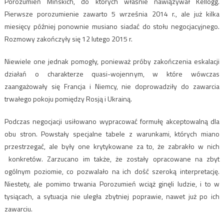
Porozumień Mińskich, do których właśnie nawiązywał Kellogg.
Pierwsze porozumienie zawarto 5 września 2014 r., ale już kilka
miesięcy później ponownie musiano siadać do stołu negocjacyjnego.
Rozmowy zakończyły się 12 lutego 2015 r.
Niewiele one jednak pomogły, ponieważ próby zakończenia eskalacji
działań o charakterze quasi-wojennym, w które wówczas
zaangażowały się Francja i Niemcy, nie doprowadziły do zawarcia
trwałego pokoju pomiędzy Rosją i Ukrainą.
Podczas negocjacji usiłowano wypracować formułę akceptowalną dla
obu stron. Powstały specjalne tabele z warunkami, których miano
przestrzegać, ale były one krytykowane za to, że zabrakło w nich
konkretów. Zarzucano im także, że zostały opracowane na zbyt
ogólnym poziomie, co pozwalało na ich dość szeroką interpretację.
Niestety, ale pomimo trwania Porozumień wciąż ginęli ludzie, i to w
tysiącach, a sytuacja nie uległa zbytniej poprawie, nawet już po ich
zawarciu.