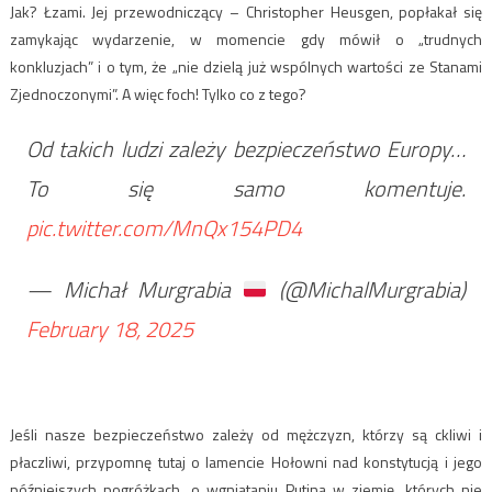
Jak? Łzami. Jej przewodniczący – Christopher Heusgen, popłakał się
zamykając wydarzenie, w momencie gdy mówił o „trudnych
konkluzjach” i o tym, że „nie dzielą już wspólnych wartości ze Stanami
Zjednoczonymi”. A więc foch! Tylko co z tego?
Od takich ludzi zależy bezpieczeństwo Europy…
To się samo komentuje.
pic.twitter.com/MnQx154PD4
— Michał Murgrabia
(@MichalMurgrabia)
February 18, 2025
Jeśli nasze bezpieczeństwo zależy od mężczyzn, którzy są ckliwi i
płaczliwi, przypomnę tutaj o lamencie Hołowni nad konstytucją i jego
późniejszych pogróżkach, o wgniataniu Putina w ziemię, których nie