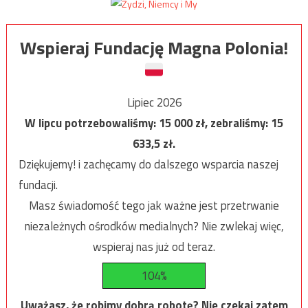
Wspieraj Fundację Magna Polonia!
Lipiec 2026
W lipcu potrzebowaliśmy:
15 000
zł, zebraliśmy:
15
633,5
zł.
Dziękujemy! i zachęcamy do dalszego wsparcia naszej
fundacji.
Masz świadomość tego jak ważne jest przetrwanie
niezależnych ośrodków medialnych? Nie zwlekaj więc,
wspieraj nas już od teraz.
104%
Uważasz, że robimy dobrą robotę? Nie czekaj zatem