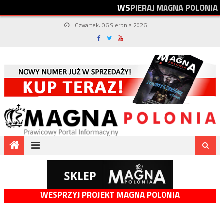
W
S
P
I
E
R
A
J
M
A
G
N
A
P
O
L
O
N
I
A
Czwartek, 06 Sierpnia 2026
WESPRZYJ PROJEKT MAGNA POLONIA