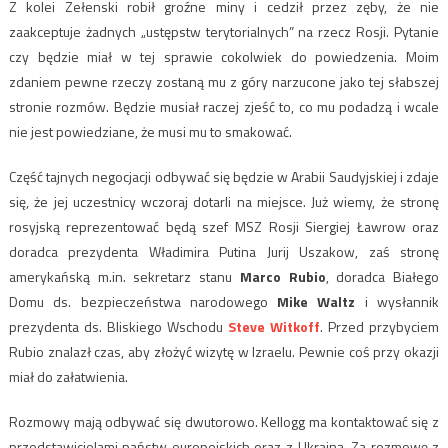
Z kolei Zełenski robił groźne miny i cedził przez zęby, że nie
zaakceptuje żadnych „ustępstw terytorialnych” na rzecz Rosji. Pytanie
czy będzie miał w tej sprawie cokolwiek do powiedzenia. Moim
zdaniem pewne rzeczy zostaną mu z góry narzucone jako tej słabszej
stronie rozmów. Będzie musiał raczej zjeść to, co mu podadzą i wcale
nie jest powiedziane, że musi mu to smakować.
Część tajnych negocjacji odbywać się będzie w Arabii Saudyjskiej i zdaje
się, że jej uczestnicy wczoraj dotarli na miejsce. Już wiemy, że stronę
rosyjską reprezentować będą szef MSZ Rosji Siergiej Ławrow oraz
doradca prezydenta Władimira Putina Jurij Uszakow, zaś stronę
amerykańską m.in. sekretarz stanu
Marco Rubio
, doradca Białego
Domu ds. bezpieczeństwa narodowego
Mike Waltz
i wysłannik
prezydenta ds. Bliskiego Wschodu
Steve Witkoff
. Przed przybyciem
Rubio znalazł czas, aby złożyć wizytę w Izraelu. Pewnie coś przy okazji
miał do załatwienia.
Rozmowy mają odbywać się dwutorowo. Kellogg ma kontaktować się z
przedstawicielami państw europejskich oraz z Ukrainą. Za rozmowę z