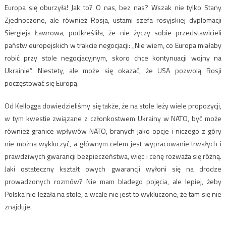
Europa się oburzyła! Jak to? O nas, bez nas? Wszak nie tylko Stany
Zjednoczone, ale również Rosja, ustami szefa rosyjskiej dyplomacji
Siergieja Ławrowa, podkreśliła, że nie życzy sobie przedstawicieli
państw europejskich w trakcie negocjacji: „Nie wiem, co Europa miałaby
robić przy stole negocjacyjnym, skoro chce kontynuacji wojny na
Ukrainie”. Niestety, ale może się okazać, że USA pozwolą Rosji
poczęstować się Europą.
Od Kellogga dowiedzieliśmy się także, że na stole leży wiele propozycji,
w tym kwestie związane z członkostwem Ukrainy w NATO, być może
również granice wpływów NATO, branych jako opcje i niczego z góry
nie można wykluczyć, a głównym celem jest wypracowanie trwałych i
prawdziwych gwarancji bezpieczeństwa, więc i cenę rozważa się różną.
Jaki ostateczny kształt owych gwarancji wyłoni się na drodze
prowadzonych rozmów? Nie mam bladego pojęcia, ale lepiej, żeby
Polska nie leżała na stole, a wcale nie jest to wykluczone, że tam się nie
znajduje.