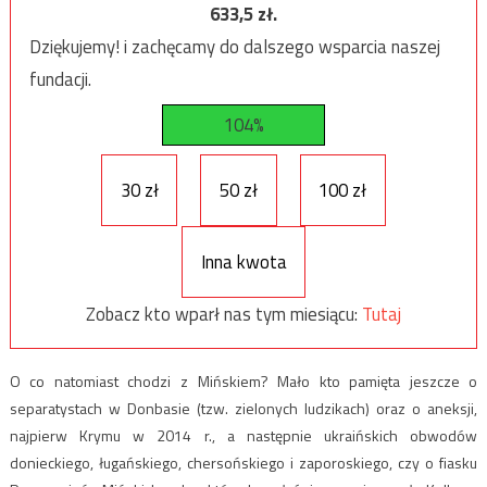
633,5
zł.
Dziękujemy! i zachęcamy do dalszego wsparcia naszej
fundacji.
104%
30 zł
50 zł
100 zł
Inna kwota
Zobacz kto wparł nas tym miesiącu:
Tutaj
O co natomiast chodzi z Mińskiem? Mało kto pamięta jeszcze o
separatystach w Donbasie (tzw. zielonych ludzikach) oraz o aneksji,
najpierw Krymu w 2014 r., a następnie ukraińskich obwodów
donieckiego, ługańskiego, chersońskiego i zaporoskiego, czy o fiasku