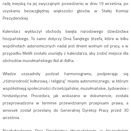
radę miejską na jej zwyczajnym posiedzeniu w dniu 19 września, po
uzyskaniu bezwzględnej większości głosów w Stałej Komisji
Prezydenckiej.
Kalendarz wykluczył obchody święta narodowego dziedzictwa
hiszpańskiego. To samo dotyczy Dnia Świętego Józefa, które w kilku
wspólnotach autonomicznych nadal jest dniem wolnym od pracy, a w
przypadku Melilli zostało usunięty z kalendarza, aby zrobić miejsce dla
obchodów muzułmańskiego Aid al-Adha.
Władze uzasadniły podział harmonogramu, podpierając się
„różnorodność kulturową i religijną” miasta autonomicznego, w którym
współistnieją społeczności chrześcijańskie, muzułmańskie, żydowskie i
hinduistyczne. Procedura, jak wskazano w dokumencie, została
przeprowadzona w terminie przewidzianym przepisami prawa, a
wniosek został przesłany do Generalnej Dyrekcji Pracy przed 30
września.
Nieobchodzenie Dnia Dziedzictwa Hiszpańskiego w hiszpańskim