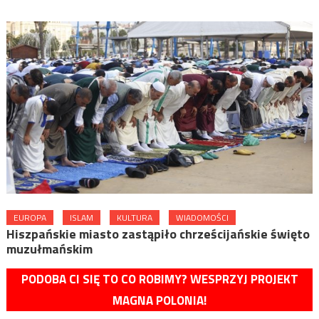
EUROPA
ISLAM
KULTURA
WIADOMOŚCI
Hiszpańskie miasto zastąpiło chrześcijańskie święto
muzułmańskim
PODOBA CI SIĘ TO CO ROBIMY? WESPRZYJ PROJEKT
MAGNA POLONIA!