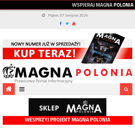
W
S
P
I
E
R
A
J
M
A
G
N
A
P
O
L
O
N
I
A
Piątek, 07 Sierpnia 2026
WESPRZYJ PROJEKT MAGNA POLONIA