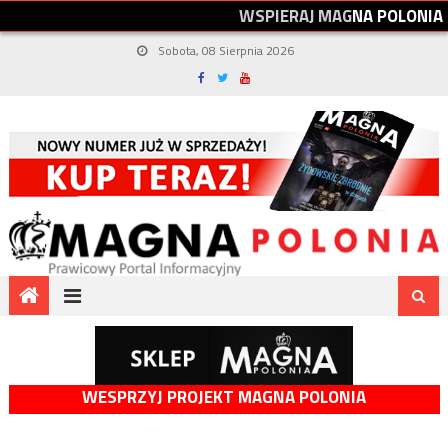
W
S
P
I
E
R
A
J
M
A
G
N
A
P
O
L
O
N
I
A
Sobota, 08 Sierpnia 2026
WESPRZYJ PROJEKT MAGNA POLONIA