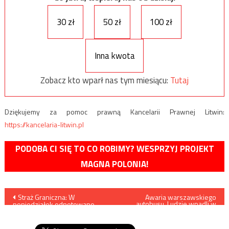
30 zł
50 zł
100 zł
Inna kwota
Zobacz kto wparł nas tym miesiącu:
Tutaj
Dziękujemy za pomoc prawną Kancelarii Prawnej Litwin:
https://kancelaria-litwin.pl
PODOBA CI SIĘ TO CO ROBIMY? WESPRZYJ PROJEKT
MAGNA POLONIA!
Nawigacja
Straż Graniczna: W
Awaria warszawskiego
autobusu. Ludzie wpadli w
poniedziałek odnotowano
panikę
wpisu
605 prób nielegalnego
przekroczenia granicy