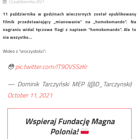
12 października 2021
11 października w godzinach wieczornych został opublikowany
filmik przedstawiający „mianowanie” na „homokomando”. Na
nagraniu widać tęczowe flagi z napisem “homokomando”. Ale to
nie wszystko…
Wideo z “uroczystości”:
😳
pic.twitter.com/lT9OVSSzKr
— Dominik Tarczyński MEP (@D_Tarczynski)
October 11, 2021
Wspieraj Fundację Magna
Polonia!