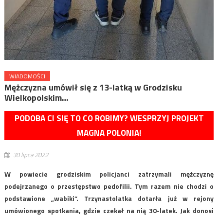
WIADOMOŚCI
Mężczyzna umówił się z 13-latką w Grodzisku
Wielkopolskim…
PODOBA CI SIĘ TO CO ROBIMY? WESPRZYJ PROJEKT
MAGNA POLONIA!
30 lipca 2022
W powiecie grodziskim policjanci zatrzymali mężczyznę
podejrzanego o przestępstwo pedofilii. Tym razem nie chodzi o
podstawione „wabiki”. Trzynastolatka dotarła już w rejony
umówionego spotkania, gdzie czekał na nią 30-latek. Jak donosi