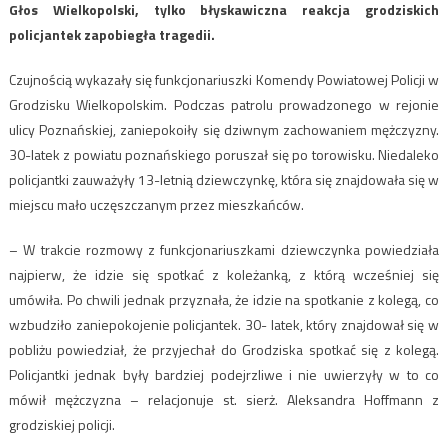
Głos Wielkopolski, tylko błyskawiczna reakcja grodziskich
policjantek zapobiegła tragedii.
Czujnością wykazały się funkcjonariuszki Komendy Powiatowej Policji w
Grodzisku Wielkopolskim. Podczas patrolu prowadzonego w rejonie
ulicy Poznańskiej, zaniepokoiły się dziwnym zachowaniem mężczyzny.
30-latek z powiatu poznańskiego poruszał się po torowisku. Niedaleko
policjantki zauważyły 13-letnią dziewczynkę, która się znajdowała się w
miejscu mało uczęszczanym przez mieszkańców.
– W trakcie rozmowy z funkcjonariuszkami dziewczynka powiedziała
najpierw, że idzie się spotkać z koleżanką, z którą wcześniej się
umówiła. Po chwili jednak przyznała, że idzie na spotkanie z kolegą, co
wzbudziło zaniepokojenie policjantek. 30- latek, który znajdował się w
pobliżu powiedział, że przyjechał do Grodziska spotkać się z kolegą.
Policjantki jednak były bardziej podejrzliwe i nie uwierzyły w to co
mówił mężczyzna – relacjonuje st. sierż. Aleksandra Hoffmann z
grodziskiej policji.