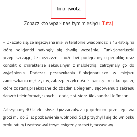
Inna kwota
Zobacz kto wparł nas tym miesiącu:
Tutaj
– Okazało się, że mężczyzna miał w telefonie wiadomości z 13-latką, na
którą policjantki natknęły się chwilę wcześniej. Funkcjonariuszki
przypuszczając, że mężczyzna może być podejrzany o pedofilię oraz
kontakt o charakterze seksualnym z małoletnią, zatrzymały go do
wyjaśnienia. Podczas przeszukania funkcjonariusze w miejscu
zamieszkania mężczyzny, zabezpieczyli nośniki pamięci oraz komputer,
które zostaną przekazane do zbadania biegłemu sądowemu z zakresu
danych teleinformatycznych – dodaje st. sierż. Aleksandra Hoffmann.
Zatrzymany 30-latek usłyszał już zarzuty. Za popełnione przestępstwa
grozi mu do 3 lat pozbawienia wolności. Sąd przychylił się do wniosku
prokuratury i zastosował trzymiesięczny areszt tymczasowy.