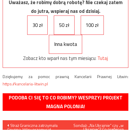
Uważasz, że robimy dobrą robotę? Nie czekaj zatem
do jutra, wspieraj nas od dzisiaj.
30 zł
50 zł
100 zł
Inna kwota
Zobacz kto wparł nas tym miesiącu:
Tutaj
Dziękujemy za pomoc prawną Kancelarii Prawnej Litwin:
https://kancelaria-litwin.pl
PODOBA CI SIĘ TO CO ROBIMY? WESPRZYJ PROJEKT
MAGNA POLONIA!
Nawigacja
Straż Graniczna zatrzymała
Sondaż: „Na Ukrainie” czy „w
Ukrainie”? Co preferują
Gruzina, który przemycał