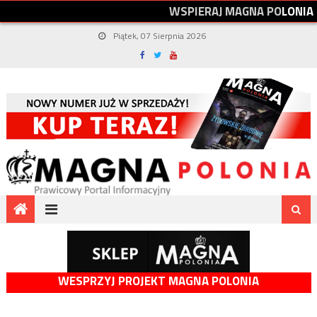
W
S
P
I
E
R
A
J
M
A
G
N
A
P
O
L
O
N
I
A
Piątek, 07 Sierpnia 2026
WESPRZYJ PROJEKT MAGNA POLONIA