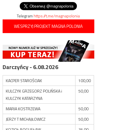
Telegram
https://t.me/magnapolonia
WESPRZYJ PROJEKT MAGNA POLONIA
Darczyńcy - 6.08.2026
KACPER STAROŚCIAK
100,00
KULCZYK GRZEGORZ POLIŃSKA i
50,00
KULCZYK KATARZYNA
MARIA KOSTRZEWA
50,00
JERZY T MICHAJŁOWICZ
50,00
KOZIOŁ BOGUSŁAW
35,00