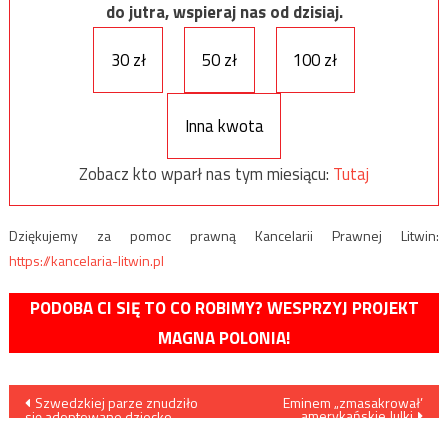
do jutra, wspieraj nas od dzisiaj.
30 zł
50 zł
100 zł
Inna kwota
Zobacz kto wparł nas tym miesiącu:
Tutaj
Dziękujemy za pomoc prawną Kancelarii Prawnej Litwin:
https://kancelaria-litwin.pl
PODOBA CI SIĘ TO CO ROBIMY? WESPRZYJ PROJEKT
MAGNA POLONIA!
Nawigacja
Szwedzkiej parze znudziło
Eminem „zmasakrował’
amerykańskie Julki
się adoptowane dziecko
wpisu
więc… odesłali je z powrotem
do Rosji