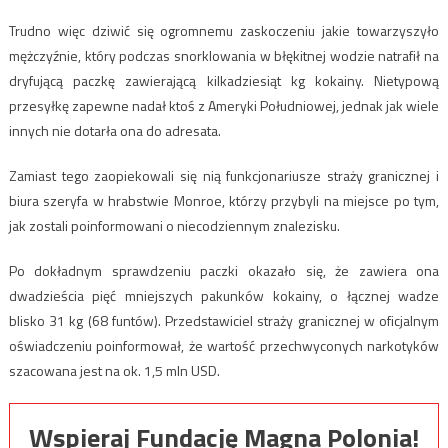
Trudno więc dziwić się ogromnemu zaskoczeniu jakie towarzyszyło
mężczyźnie, który podczas snorklowania w błękitnej wodzie natrafił na
dryfującą paczkę zawierającą kilkadziesiąt kg kokainy. Nietypową
przesyłkę zapewne nadał ktoś z Ameryki Południowej, jednak jak wiele
innych nie dotarła ona do adresata.
Zamiast tego zaopiekowali się nią funkcjonariusze straży granicznej i
biura szeryfa w hrabstwie Monroe, którzy przybyli na miejsce po tym,
jak zostali poinformowani o niecodziennym znalezisku.
Po dokładnym sprawdzeniu paczki okazało się, że zawiera ona
dwadzieścia pięć mniejszych pakunków kokainy, o łącznej wadze
blisko 31 kg (68 funtów). Przedstawiciel straży granicznej w oficjalnym
oświadczeniu poinformował, że wartość przechwyconych narkotyków
szacowana jest na ok. 1,5 mln USD.
Wspieraj Fundację Magna Polonia!