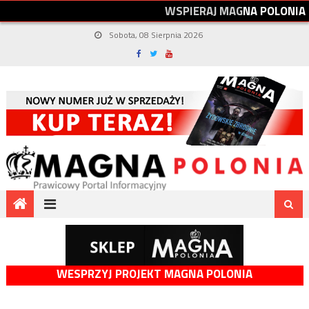
W
S
P
I
E
R
A
J
M
A
G
N
A
P
O
L
O
N
I
A
Sobota, 08 Sierpnia 2026
WESPRZYJ PROJEKT MAGNA POLONIA