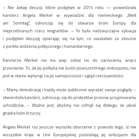
– Nie żałuję decyzji, które podjęłam w 2015 roku — powiedziała
kanclerz Angela Merkel w wywiadzie dla niemieckiego „Welt
am Sonntag”, odnosząc się do otwarcie bram Europy dla
nieprzebranych rzecz imigrantów. – To była nadzwyczajna sytuacja
i podjęłam decyzję opierając się na tym, co uważałam za słuszne
z punktu widzenia politycznego i humanitarnego.
Kanclerze Merkel nie ma więc sobie nic do zarzucenia, wręcz
przeciwnie. To, że jej polityka nie budzi powszechnego entuzjazmu, nie
jest w stanie wpłynąć na jej samopoczucie i ogląd rzeczywistości.
– Mamy demokrację i każdy może publicznie wyrażać swoje poglądy –
stwierdziła kanclerz, odnosząc się do protestów przeciw przyjmowaniu
uchodźców. – Ważne jest, abyśmy nie cofnęli się dlatego, że jakaś
grupka ludzi krzyczy.
Angela Merkel raz jeszcze wyraziła oburzenie z powodu tego, iż nie
wszystkie kraje w Unii Europejskiej podzielają jej entuzjazm dla