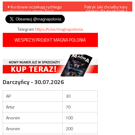
Nawigacja
Kurdowie oczekują rychłego
Patryk Jaki chciałby kary
śmierci dla gwałcicieli z
uderzenia ze strony Turcji
Rimini
wpisu
Telegram
https://t.me/magnapolonia
WESPRZYJ PROJEKT MAGNA POLONIA
Darczyńcy - 30.07.2026
AP
30
Artur
70
Anonim
100
Anonim
200