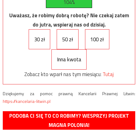
104%
Uważasz, że robimy dobrą robotę? Nie czekaj zatem
do jutra, wspieraj nas od dzisiaj.
30 zł
50 zł
100 zł
Inna kwota
Zobacz kto wparł nas tym miesiącu:
Tutaj
Dziękujemy za pomoc prawną Kancelarii Prawnej Litwin:
https://kancelaria-litwin.pl
PODOBA CI SIĘ TO CO ROBIMY? WESPRZYJ PROJEKT
MAGNA POLONIA!