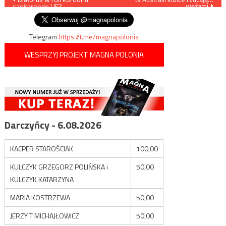
wężami
sanitarnego UE?
wpisu
Telegram
https://t.me/magnapolonia
WESPRZYJ PROJEKT MAGNA POLONIA
Darczyńcy - 6.08.2026
KACPER STAROŚCIAK
100,00
KULCZYK GRZEGORZ POLIŃSKA i
50,00
KULCZYK KATARZYNA
MARIA KOSTRZEWA
50,00
JERZY T MICHAJŁOWICZ
50,00