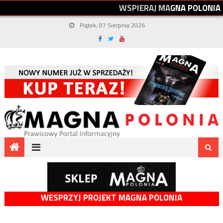
W
S
P
I
E
R
A
J
M
A
G
N
A
P
O
L
O
N
I
A
Piątek, 07 Sierpnia 2026
WESPRZYJ PROJEKT MAGNA POLONIA