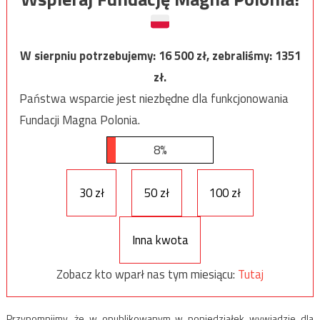
W sierpniu potrzebujemy:
16 500
zł, zebraliśmy:
1351
zł.
Państwa wsparcie jest niezbędne dla funkcjonowania
Fundacji Magna Polonia.
8%
30 zł
50 zł
100 zł
Inna kwota
Zobacz kto wparł nas tym miesiącu:
Tutaj
Przypomnijmy, że w opublikowanym w poniedziałek wywiadzie dla