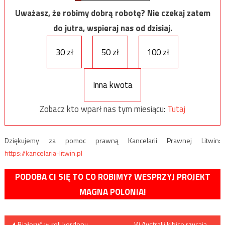
Uważasz, że robimy dobrą robotę? Nie czekaj zatem
do jutra, wspieraj nas od dzisiaj.
30 zł
50 zł
100 zł
Inna kwota
Zobacz kto wparł nas tym miesiącu:
Tutaj
Dziękujemy za pomoc prawną Kancelarii Prawnej Litwin:
https://kancelaria-litwin.pl
PODOBA CI SIĘ TO CO ROBIMY? WESPRZYJ PROJEKT
MAGNA POLONIA!
Nawigacja
Białoruś w roli kordonu
W Australii kibice rzucają…