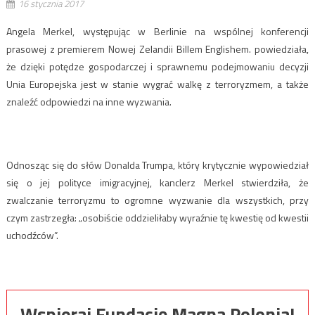
16 stycznia 2017
Angela Merkel, występując w Berlinie na wspólnej konferencji
prasowej z premierem Nowej Zelandii Billem Englishem. powiedziała,
że dzięki potędze gospodarczej i sprawnemu podejmowaniu decyzji
Unia Europejska jest w stanie wygrać walkę z terroryzmem, a także
znaleźć odpowiedzi na inne wyzwania.
Odnosząc się do słów Donalda Trumpa, który krytycznie wypowiedział
się o jej polityce imigracyjnej, kanclerz Merkel stwierdziła, że
zwalczanie terroryzmu to ogromne wyzwanie dla wszystkich, przy
czym zastrzegła: „osobiście oddzieliłaby wyraźnie tę kwestię od kwestii
uchodźców”.
Wspieraj Fundację Magna Polonia!