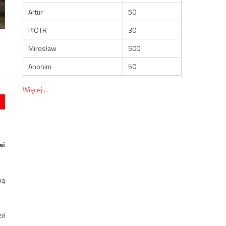
Artur
50
PIOTR
30
Mirosław
500
Anonim
50
Więcej...
si
ną
ił