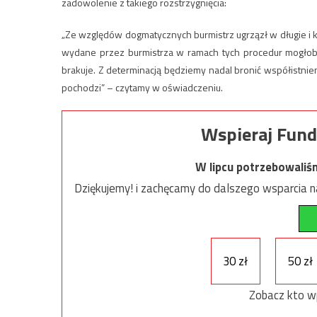
zadowolenie z takiego rozstrzygnięcia:
„Ze względów dogmatycznych burmistrz ugrzązł w długie i
wydane przez burmistrza w ramach tych procedur mogłoby
brakuje. Z determinacją będziemy nadal bronić współistni
pochodzi” – czytamy w oświadczeniu.
Wspieraj Fund
W lipcu potrzebowaliś
Dziękujemy! i zachęcamy do dalszego wsparcia na
30 zł
50 zł
Zobacz kto w