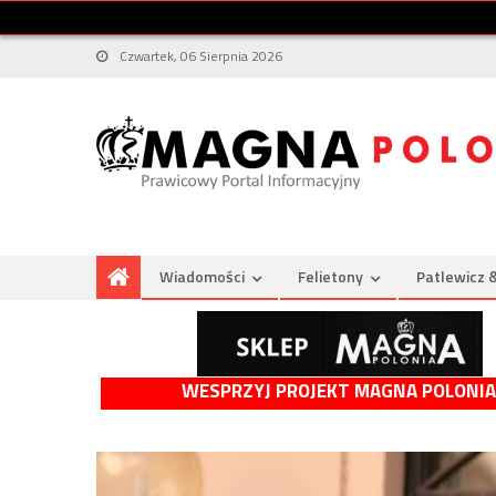
Czwartek, 06 Sierpnia 2026
Wiadomości
Felietony
Patlewicz 
WESPRZYJ PROJEKT MAGNA POLONIA