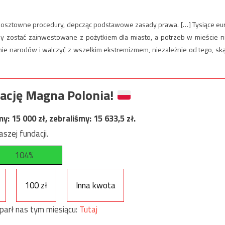
 kosztowne procedury, depcząc podstawowe zasady prawa. […] Tysiące eu
 zostać zainwestowane z pożytkiem dla miasto, a potrzeb w mieście n
enie narodów i walczyć z wszelkim ekstremizmem, niezależnie od tego, sk
ację Magna Polonia!
my:
15 000
zł, zebraliśmy:
15 633,5
zł.
szej fundacji.
104%
100 zł
Inna kwota
parł nas tym miesiącu:
Tutaj