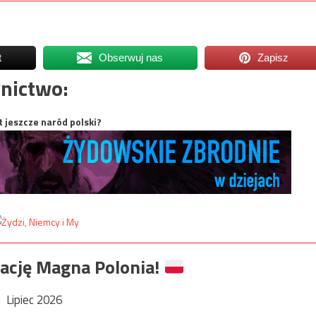
t
Obserwuj nas
Zapisz
nictwo:
t jeszcze naród polski?
ację Magna Polonia!
Lipiec 2026