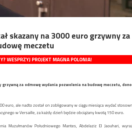
tał skazany na 3000 euro grzywny za
udowę meczetu
MY? WESPRZYJ PROJEKT MAGNA POLONIA!
any grzywną za odmowę wydania pozwolenia na budowę meczetu, dono
3000 euro, ale nadto został on zobligowany w ciągu miesiąca wydać stosow
acyjnego w Versaille, za każdy dzień będzie obciążany kwotą 150 euro.
ia Muzułmanów Południowego Mantes, Abdelaziz El Jaouhari, wyraz