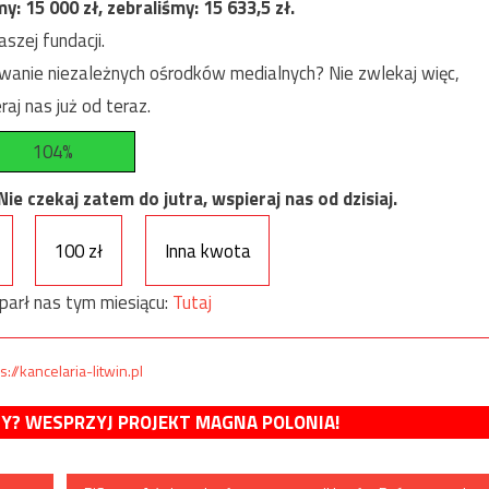
my:
15 000
zł, zebraliśmy:
15 633,5
zł.
szej fundacji.
anie niezależnych ośrodków medialnych? Nie zwlekaj więc,
raj nas już od teraz.
104%
e czekaj zatem do jutra, wspieraj nas od dzisiaj.
100 zł
Inna kwota
parł nas tym miesiącu:
Tutaj
s://kancelaria-litwin.pl
MY? WESPRZYJ PROJEKT MAGNA POLONIA!