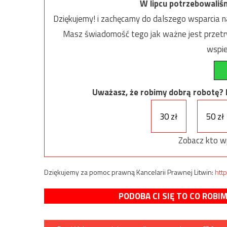
W lipcu potrzebowaliś
Dziękujemy! i zachęcamy do dalszego wsparcia na
Masz świadomość tego jak ważne jest przetrw
wspie
Uważasz, że robimy dobrą robotę? Ni
30 zł
50 zł
Zobacz kto w
Dziękujemy za pomoc prawną Kancelarii Prawnej Litwin:
http
PODOBA CI SIĘ TO CO ROBI