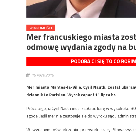
WIADOMOŚCI
Mer francuskiego miasta zos
odmowę wydania zgody na b
PODOBA CI SIĘ TO CO ROBI
19 lipca 2018
Mer miasta Mantes-la-Ville, Cyril Nauth, został ukar
dziennik Le Parisien. Wyrok zapadł 11 lipca br.
Prócz tego, iż Cyril Nauth musi zapłacić karę w wysokości 
zgodę. Jeśli mer nie zastosuje się do wyroku sądu administr
W wydanym oświadczeniu przewodniczący Stowarzyszen