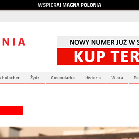
W
S
P
I
E
R
A
J
M
A
G
N
A
P
O
L
O
N
I
A
& Holocher
Żydzi
Gospodarka
Historia
Wiara
Po