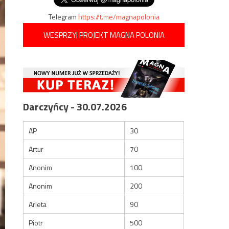
Telegram
https://t.me/magnapolonia
WESPRZYJ PROJEKT MAGNA POLONIA
Darczyńcy - 30.07.2026
AP
30
Artur
70
Anonim
100
Anonim
200
Arleta
90
Piotr
500