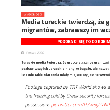
WIADOMOŚCI
Media tureckie twierdzą, że 
migrantów, zabrawszy im wc
PODOBA CI SIĘ TO CO ROBI
6 marca 2020
Tureckie media twierdzą, że greccy strażnicy graniczni
pozbawiwszy ich uprzednio nie tylko bagażu, ale nawet u
istotnie takie zdarzenia miały miejsce czy jest to wyt
Footage captured by TRT World shows asy
the freezing cold by Greek security forces
possessions
pic.twitter.com/R7w5gP7Nf