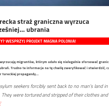
grecka straż graniczna wyrzuca
ześniej… ubrania
MY? WESPRZYJ PROJEKT MAGNA POLONIA!
 wyrzucają migrantów, którym udało się nielegalnie sforsować granic
brań. Trudno te informacje na tę chwilę zweryfikować i stwierdzić, c
wór tureckiej propagandy…
lum seekers forcibly sent back to no man’s land in
. They were tortured and stripped of their clothes and
E