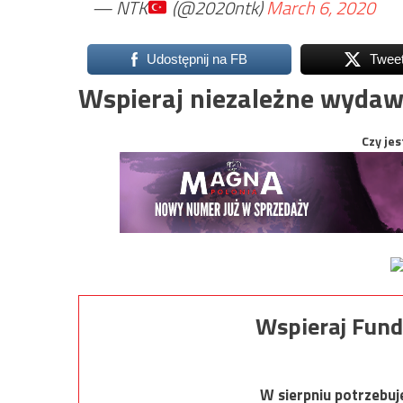
— NTK
(@2020ntk)
March 6, 2020
Udostępnij na FB
Twee
Wspieraj niezależne wydaw
Czy jes
Wspieraj Fund
W sierpniu potrzebu