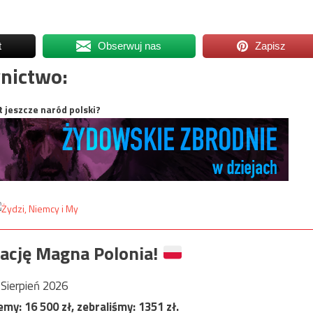
t
Obserwuj nas
Zapisz
nictwo:
t jeszcze naród polski?
ację Magna Polonia!
Sierpień 2026
jemy:
16 500
zł, zebraliśmy:
1351
zł.