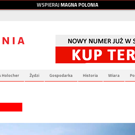
W
S
P
I
E
R
A
J
M
A
G
N
A
P
O
L
O
N
I
A
& Holocher
Żydzi
Gospodarka
Historia
Wiara
Po