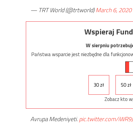
— TRT World (@trtworld)
March 6, 2020
Wspieraj Fund
W sierpniu potrzebu
Państwa wsparcie jest niezbędne dla funkcjonow
30 zł
50 zł
Zobacz kto w
Avrupa Medeniyeti.
pic.twitter.com/iWR9