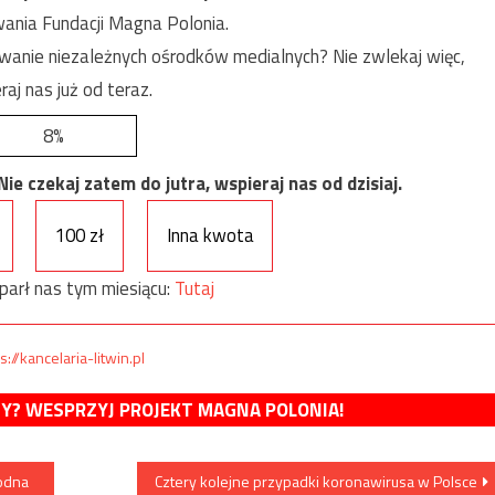
ania Fundacji Magna Polonia.
anie niezależnych ośrodków medialnych? Nie zwlekaj więc,
raj nas już od teraz.
8%
e czekaj zatem do jutra, wspieraj nas od dzisiaj.
100 zł
Inna kwota
parł nas tym miesiącu:
Tutaj
s://kancelaria-litwin.pl
MY? WESPRZYJ PROJEKT MAGNA POLONIA!
godna
Cztery kolejne przypadki koronawirusa w Polsce