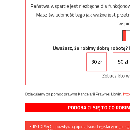
Państwa wsparcie jest niezbędne dla funkcjonow
Masz świadomość tego jak ważne jest przetrw
wspie
Uważasz, że robimy dobrą robotę? Ni
30 zł
50 zł
Zobacz kto w
Dziękujemy za pomoc prawną Kancelarii Prawnej Litwin:
http
PODOBA CI SIĘ TO CO ROBI
Nawigacja
#STOP447 z pozytywną opinią Biura Legislacyjnego, z