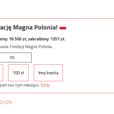
ację Magna Polonia!
jemy:
16 500
zł, zebraliśmy:
1351
zł.
ania Fundacji Magna Polonia.
8%
100 zł
Inna kwota
parł nas tym miesiącu:
Tutaj
JLn2Is