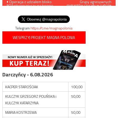
Nawigacja
Operacja z udziałem blisko
Grupy agresywnych
migrantów rzucały w patrole
90 funkcjonariuszy na terenie
polskich służb kamieniami i
wpisu
6 województw. Zatrzymano
gałęziami
20 osób
Telegram
https://t.me/magnapolonia
WESPRZYJ PROJEKT MAGNA POLONIA
Darczyńcy - 6.08.2026
KACPER STAROŚCIAK
100,00
KULCZYK GRZEGORZ POLIŃSKA i
50,00
KULCZYK KATARZYNA
MARIA KOSTRZEWA
50,00