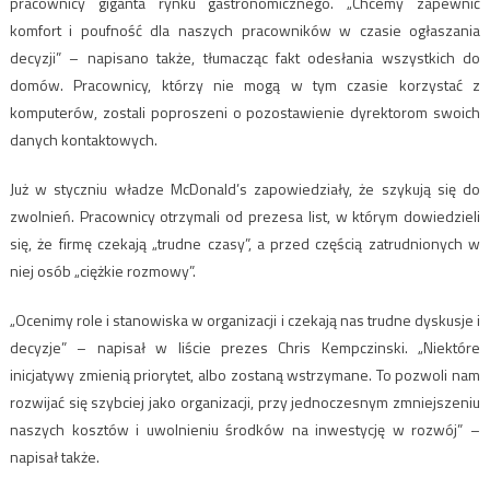
pracownicy giganta rynku gastronomicznego. „Chcemy zapewnić
komfort i poufność dla naszych pracowników w czasie ogłaszania
decyzji” – napisano także, tłumacząc fakt odesłania wszystkich do
domów. Pracownicy, którzy nie mogą w tym czasie korzystać z
komputerów, zostali poproszeni o pozostawienie dyrektorom swoich
danych kontaktowych.
Już w styczniu władze McDonald’s zapowiedziały, że szykują się do
zwolnień. Pracownicy otrzymali od prezesa list, w którym dowiedzieli
się, że firmę czekają „trudne czasy”, a przed częścią zatrudnionych w
niej osób „ciężkie rozmowy”.
„Ocenimy role i stanowiska w organizacji i czekają nas trudne dyskusje i
decyzje” – napisał w liście prezes Chris Kempczinski. „Niektóre
inicjatywy zmienią priorytet, albo zostaną wstrzymane. To pozwoli nam
rozwijać się szybciej jako organizacji, przy jednoczesnym zmniejszeniu
naszych kosztów i uwolnieniu środków na inwestycję w rozwój” –
napisał także.