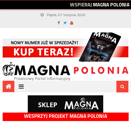
W
S
P
I
E
R
A
J
M
A
G
N
A
P
O
L
O
N
I
A
Piątek, 07 Sierpnia 2026
WESPRZYJ PROJEKT MAGNA POLONIA