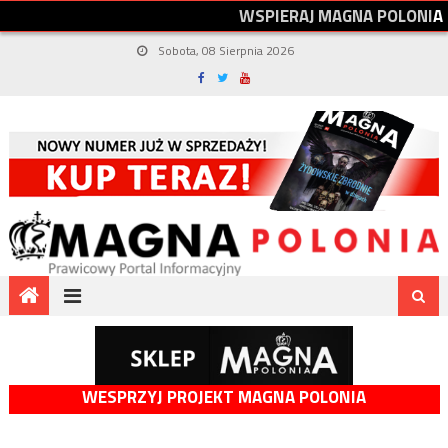
W
S
P
I
E
R
A
J
M
A
G
N
A
P
O
L
O
N
I
A
Sobota, 08 Sierpnia 2026
WESPRZYJ PROJEKT MAGNA POLONIA