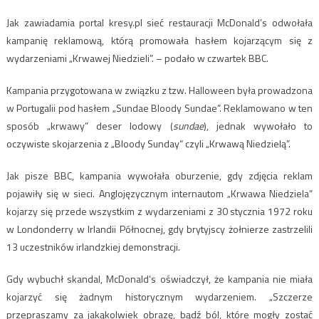
Jak zawiadamia portal kresy.pl sieć restauracji McDonald’s odwołała
kampanię reklamową, którą promowała hasłem kojarzącym się z
wydarzeniami „Krwawej Niedzieli”. – podało w czwartek BBC.
Kampania przygotowana w związku z tzw. Halloween była prowadzona
w Portugalii pod hasłem „Sundae Bloody Sundae”. Reklamowano w ten
sposób „krwawy” deser lodowy (
sundae
), jednak wywołało to
oczywiste skojarzenia z „Bloody Sunday” czyli „Krwawą Niedzielą”.
Jak pisze BBC, kampania wywołała oburzenie, gdy zdjęcia reklam
pojawiły się w sieci. Anglojęzycznym internautom „Krwawa Niedziela”
kojarzy się przede wszystkim z wydarzeniami z 30 stycznia 1972 roku
w Londonderry w Irlandii Północnej, gdy brytyjscy żołnierze zastrzelili
13 uczestników irlandzkiej demonstracji.
Gdy wybuchł skandal, McDonald’s oświadczył, że kampania nie miała
kojarzyć się żadnym historycznym wydarzeniem. „Szczerze
przepraszamy za jakąkolwiek obrazę, bądź ból, które mogły zostać