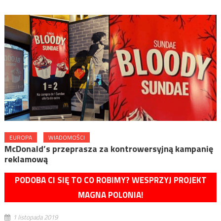
EUROPA
WIADOMOŚCI
McDonald’s przeprasza za kontrowersyjną kampanię
reklamową
PODOBA CI SIĘ TO CO ROBIMY? WESPRZYJ PROJEKT
MAGNA POLONIA!
1 listopada 2019