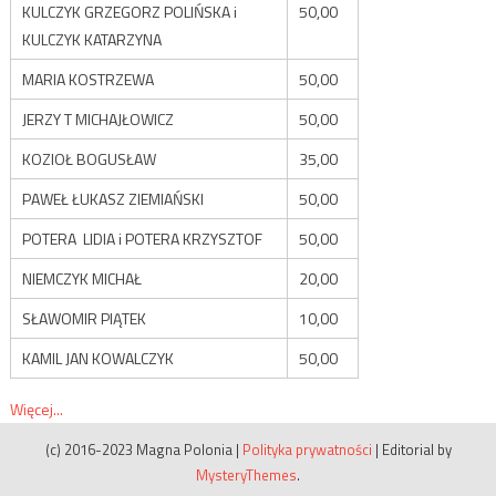
KULCZYK GRZEGORZ POLIŃSKA i
50,00
KULCZYK KATARZYNA
MARIA KOSTRZEWA
50,00
JERZY T MICHAJŁOWICZ
50,00
KOZIOŁ BOGUSŁAW
35,00
PAWEŁ ŁUKASZ ZIEMIAŃSKI
50,00
POTERA LIDIA i POTERA KRZYSZTOF
50,00
NIEMCZYK MICHAŁ
20,00
SŁAWOMIR PIĄTEK
10,00
KAMIL JAN KOWALCZYK
50,00
Więcej...
(c) 2016-2023 Magna Polonia
|
Polityka prywatności
|
Editorial by
MysteryThemes
.