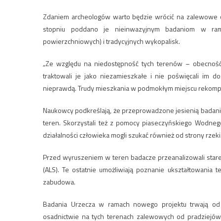
Zdaniem archeologów warto będzie wrócić na zalewowe o
stopniu poddano je nieinwazyjnym badaniom w rama
powierzchniowych) i tradycyjnych wykopalisk.
„Ze względu na niedostępność tych terenów – obecność
traktowali je jako niezamieszkałe i nie poświęcali im 
nieprawdą. Trudy mieszkania w podmokłym miejscu rekompen
Naukowcy podkreślają, że przeprowadzone jesienią badania b
teren. Skorzystali też z pomocy piaseczyńskiego Wodne
działalności człowieka mogli szukać również od strony rzeki
Przed wyruszeniem w teren badacze przeanalizowali star
(ALS). Te ostatnie umożliwiają poznanie ukształtowania 
zabudowa.
Badania Urzecza w ramach nowego projektu trwają od k
osadnictwie na tych terenach zalewowych od pradziejów 