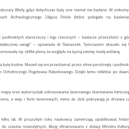
bszary Wisły, gdyż dotychczas były one niemal nie badane. W znikom
ch Archeologicznego Zdjęcia Polski (które polegało na badania
 podmokłych starorzeczy i kęp rzecznych – badacze przeszłości z gó
dostatecznej uwagi” – opowiada dr Stanaszek. Tymczasem okazało się 
sowały np. obfite plony ze względu na żyzną ziemię: madę wiślaną.
yły trudne. Musieli się oni przedzierać przez silnie porośnięty i podmok
go Ochotniczego Pogotowia Ratunkowego. Dzięki temu reliktów po dawn
.
e mapy oraz wykorzystali zobrazowania laserowego skanowania lotnicze
terenu, a więc i form terenowych, mimo że dziś pokrywają je drzewa c
ilku lat. W przyszłym roku naukowcy zamierzają opublikować histor
do czasów nowożytnych. Akcję sfinansowano z dotacji Ministra Kultury