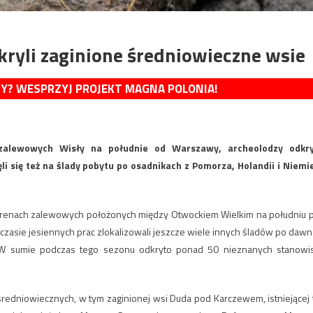
ryli zaginione średniowieczne wsie
MY? WESPRZYJ PROJEKT MAGNA POLONIA!
zalewowych Wisły na południe od Warszawy, archeolodzy odkry
i się też na ślady pobytu po osadnikach z Pomorza, Holandii i Niemi
terenach zalewowych położonych między Otwockiem Wielkim na południu 
czasie jesiennych prac zlokalizowali jeszcze wiele innych śladów po dawn
a. W sumie podczas tego sezonu odkryto ponad 50 nieznanych stanowi
 średniowiecznych, w tym zaginionej wsi Duda pod Karczewem, istniejącej 