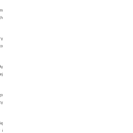
ym
ch
ry
to
ły
ej
go
zy
ię
 i