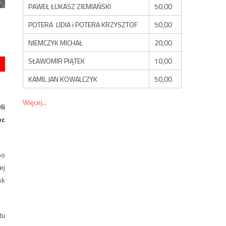
PAWEŁ ŁUKASZ ZIEMIAŃSKI
50,00
POTERA LIDIA i POTERA KRZYSZTOF
50,00
NIEMCZYK MICHAŁ
20,00
SŁAWOMIR PIĄTEK
10,00
KAMIL JAN KOWALCZYK
50,00
Więcej...
li
ec
po
ej
sk
tu