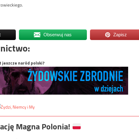
owieckiego.
t
Obserwuj nas
Zapisz
nictwo:
t jeszcze naród polski?
ację Magna Polonia!