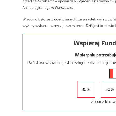
przed 1428 rokiem” – opowiada PAP jeden z kierowników 
Archeologicznego w Warszawie.
Wiadomo było ze źródeł pisanych, że wskutek wylewów Wisł
wyższy, wykarczowany z puszczy teren. Dziś jest to miasto
Wspieraj Fund
W sierpniu potrzebu
Państwa wsparcie jest niezbędne dla funkcjonow
30 zł
50 zł
Zobacz kto w