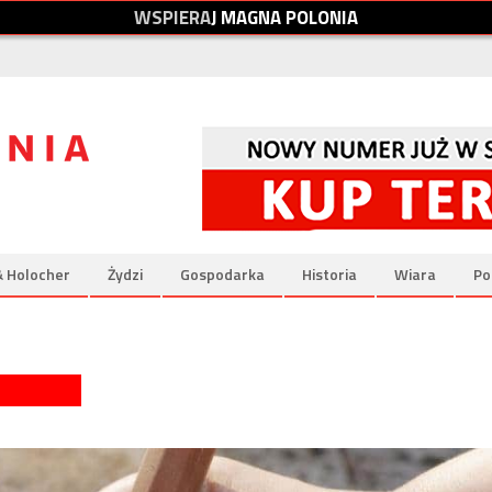
W
S
P
I
E
R
A
J
M
A
G
N
A
P
O
L
O
N
I
A
& Holocher
Żydzi
Gospodarka
Historia
Wiara
Po