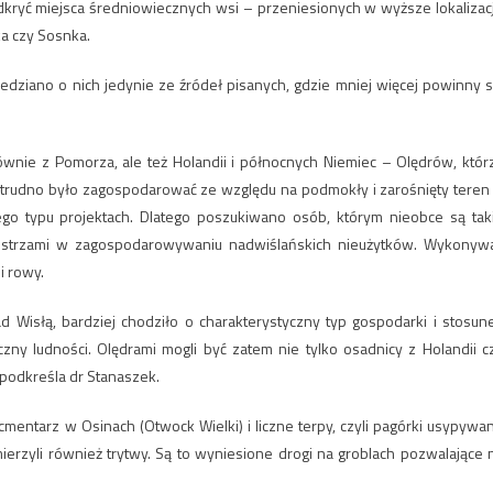
dkryć miejsca średniowiecznych wsi – przeniesionych w wyższe lokalizac
ka czy Sosnka.
iedziano o nich jedynie ze źródeł pisanych, gdzie mniej więcej powinny s
ównie z Pomorza, ale też Holandii i północnych Niemiec – Olędrów, któr
a trudno było zagospodarować ze względu na podmokły i zarośnięty teren
ego typu projektach. Dlatego poszukiwano osób, którym nieobce są tak
 mistrzami w zagospodarowywaniu nadwiślańskich nieużytków. Wykonywa
i rowy.
d Wisłą, bardziej chodziło o charakterystyczny typ gospodarki i stosun
czny ludności. Olędrami mogli być zatem nie tylko osadnicy z Holandii c
 podkreśla dr Stanaszek.
mentarz w Osinach (Otwock Wielki) i liczne terpy, czyli pagórki usypywa
zyli również trytwy. Są to wyniesione drogi na groblach pozwalające 