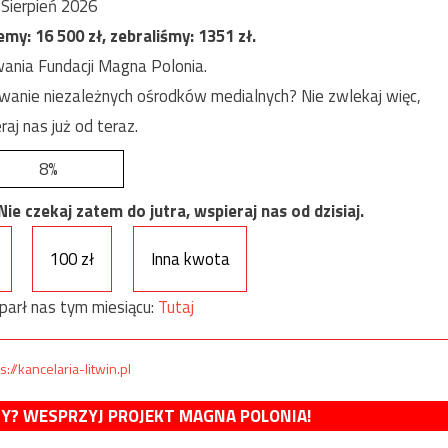
Sierpień 2026
jemy:
16 500
zł, zebraliśmy:
1351
zł.
ania Fundacji Magna Polonia.
anie niezależnych ośrodków medialnych? Nie zwlekaj więc,
raj nas już od teraz.
8%
e czekaj zatem do jutra, wspieraj nas od dzisiaj.
100 zł
Inna kwota
parł nas tym miesiącu:
Tutaj
s://kancelaria-litwin.pl
MY? WESPRZYJ PROJEKT MAGNA POLONIA!