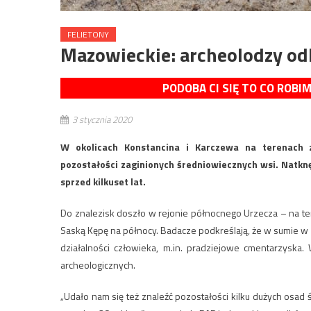
FELIETONY
Mazowieckie: archeolodzy odk
PODOBA CI SIĘ TO CO ROBI
3 stycznia 2020
W okolicach Konstancina i Karczewa na terenach 
pozostałości zaginionych średniowiecznych wsi. Natknęl
sprzed kilkuset lat.
Do znalezisk doszło w rejonie północnego Urzecza – na 
Saską Kępę na północy. Badacze podkreślają, że w sumie w 
działalności człowieka, m.in. pradziejowe cmentarzysk
archeologicznych.
„Udało nam się też znaleźć pozostałości kilku dużych osad