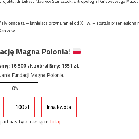
projektu, dr Łukasz Maurycy Stanaszek, antropolog z Państwowego Muze
y osada ta – istniejąca przynajmniej od XIII w. – została przeniesiona 
 Karczew.
ację Magna Polonia!
jemy:
16 500
zł, zebraliśmy:
1351
zł.
ania Fundacji Magna Polonia.
8%
100 zł
Inna kwota
parł nas tym miesiącu:
Tutaj