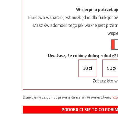
W sierpniu potrzebu
Państwa wsparcie jest niezbędne dla funkcjonow
Masz świadomość tego jak ważne jest przetrw
wspie
Uważasz, że robimy dobrą robotę? Ni
30 zł
50 zł
Zobacz kto w
Dziękujemy za pomoc prawną Kancelarii Prawnej Litwin:
http
PODOBA CI SIĘ TO CO ROBI