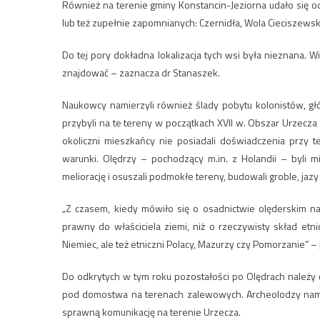
Również na terenie gminy Konstancin-Jeziorna udało się o
lub też zupełnie zapomnianych: Czernidła, Wola Cieciszews
Do tej pory dokładna lokalizacja tych wsi była nieznana. W
znajdować – zaznacza dr Stanaszek.
Naukowcy namierzyli również ślady pobytu kolonistów, gł
przybyli na te tereny w początkach XVII w. Obszar Urzecz
okoliczni mieszkańcy nie posiadali doświadczenia przy t
warunki. Olędrzy – pochodzący m.in. z Holandii – byli
meliorację i osuszali podmokłe tereny, budowali groble, jazy 
„Z czasem, kiedy mówiło się o osadnictwie olęderskim na
prawny do właściciela ziemi, niż o rzeczywisty skład etni
Niemiec, ale też etniczni Polacy, Mazurzy czy Pomorzanie” –
Do odkrytych w tym roku pozostałości po Olędrach należy c
pod domostwa na terenach zalewowych. Archeolodzy namier
sprawną komunikację na terenie Urzecza.