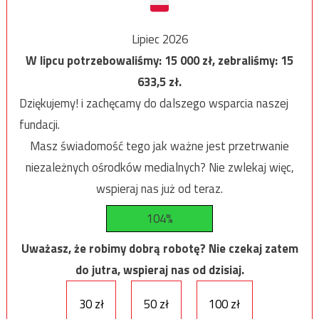
Lipiec 2026
W lipcu potrzebowaliśmy:
15 000
zł, zebraliśmy:
15
633,5
zł.
Dziękujemy! i zachęcamy do dalszego wsparcia naszej
fundacji.
Masz świadomość tego jak ważne jest przetrwanie
niezależnych ośrodków medialnych? Nie zwlekaj więc,
wspieraj nas już od teraz.
104%
Uważasz, że robimy dobrą robotę? Nie czekaj zatem
do jutra, wspieraj nas od dzisiaj.
30 zł
50 zł
100 zł