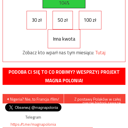
104%
30 zł
50 zł
100 zł
Inna kwota
Zobacz kto wparł nas tym miesiącu:
Tutaj
PODOBA CI SIĘ TO CO ROBIMY? WESPRZYJ PROJEKT
MAGNA POLONIA!
Nawigacja
Nigeria? Nie, to Francja /film/
Z postawy Polaków w całej
naszej historii zawsze
mogliśmy być dumni, za
wpisu
nielicznych tylko należało i
należy się wstydzić – takich
Telegram
jak Stuhr
https://t.me/magnapolonia