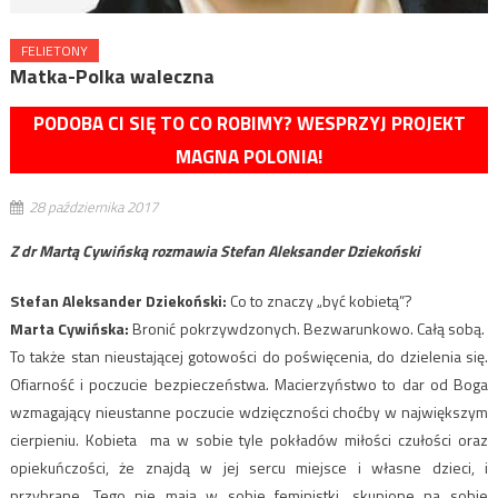
FELIETONY
Matka-Polka waleczna
PODOBA CI SIĘ TO CO ROBIMY? WESPRZYJ PROJEKT
MAGNA POLONIA!
28 października 2017
Z dr Martą Cywińską rozmawia Stefan Aleksander Dziekoński
Stefan Aleksander Dziekoński:
Co to znaczy „być kobietą”?
Marta Cywińska:
Bronić pokrzywdzonych. Bezwarunkowo. Całą sobą.
To także stan nieustającej gotowości do poświęcenia, do dzielenia się.
Ofiarność i poczucie bezpieczeństwa. Macierzyństwo to dar od Boga
wzmagający nieustanne poczucie wdzięczności choćby w największym
cierpieniu. Kobieta ma w sobie tyle pokładów miłości czułości oraz
opiekuńczości, że znajdą w jej sercu miejsce i własne dzieci, i
przybrane. Tego nie mają w sobie feministki, skupione na sobie