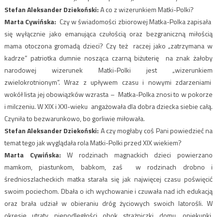
Stefan Aleksander Dziekoński:
A co z wizerunkiem Matki-Polki?
Marta Cywińska:
Czy w świadomości zbiorowej Matka-Polka zapisała
się wyłącznie jako emanująca czułością oraz bezgraniczną miłością
mama otoczona gromadą dzieci? Czy też raczej jako „zatrzymana w
kadrze” patriotka dumnie nosząca czarną biżuterię na znak żałoby
narodowej wizerunek Matki-Polki jest „wizerunkiem
zwielokrotnionym”. Wraz z upływem czasu i nowymi zdarzeniami
wokół lista jej obowiązków wzrasta – Matka-Polka znosi to w pokorze
i milczeniu. W XIX i XXI-wieku angażowała dla dobra dziecka siebie całą.
Czyniła to bezwarunkowo, bo gorliwie miłowała.
Stefan Aleksander Dziekoński:
A czy mogłaby coś Pani powiedzieć na
temat tego jak wyglądała rola Matki-Polki przed XIX wiekiem?
Marta Cywińska:
W rodzinach magnackich dzieci powierzano
mamkom, piastunkom, babkom, zaś w rodzinach drobno i
średnioszlacheckich matka starała się jak najwięcej czasu poświęcić
swoim pociechom. Dbała o ich wychowanie i czuwała nad ich edukacją
oraz brała udział w obieraniu dróg życiowych swoich latorośli. W
okresie utraty niepodległości obok strażniczki domu, opiekunki,