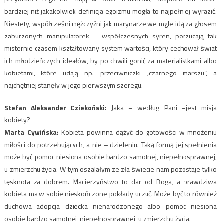
bardziej niż jakakolwiek definicja egoizmu mogła to najpełniej wyrazić.
Niestety, współcześni mężczyźni jak marynarze we mgle idą za głosem
zaburzonych manipulatorek – współczesnych syren, porzucają tak
misternie czasem kształtowany system wartości, który cechował świat
ich młodzieńczych ideałów, by po chwili gonić za materialistkami albo
kobietami, które udają np. przeciwniczki „czarnego marszu”, a
najchętniej stanęły w jego pierwszym szeregu.
Stefan Aleksander Dziekoński:
Jaka – według Pani –jest misja
kobiety?
Marta Cywińska:
Kobieta powinna dążyć do gotowości w mnożeniu
miłości do potrzebujących, a nie – dzieleniu. Taką formą jej spełnienia
może być pomoc niesiona osobie bardzo samotnej, niepełnosprawnej,
u zmierzchu życia. W tym oszalałym ze zła świecie nam pozostaje tylko
tęsknota za dobrem. Macierzyństwo to dar od Boga, a prawdziwa
kobieta ma w sobie nieskończone pokłady uczuć. Może być to również
duchowa adopcja dziecka nienarodzonego albo pomoc niesiona
osobie bardzo samotnej, niepełnosprawnej, u zmierzchu życia.