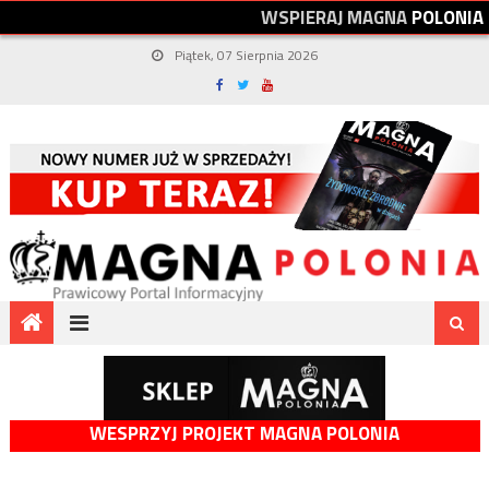
W
S
P
I
E
R
A
J
M
A
G
N
A
P
O
L
O
N
I
A
Piątek, 07 Sierpnia 2026
WESPRZYJ PROJEKT MAGNA POLONIA