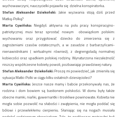
wychowawczyni, nauczycielki pojawiła się dzielna konspiratorka.
Stefan Aleksander Dziekoński:
Jakie wyzwania stoją dziś przed
Matką-Polką?
Marta Cywińska:
Niegdyś aktywna na polu pracy konspiracyjno-
patriotycznej musi teraz sprostać nowym obowiązkom polskim:
wychowaniu oraz przygotować dziecko do zmierzenia się z
zagrożeniami czasów ostatecznych, a w zasadzie z barbarzyńcami-
nienawistnikami ( wirtualnymi również), z degrengoladą normalnej
kobiecości oraz upadkiem polskiej rodziny. Wynaturzona niezależność
niszczy współczesne kobiety powoli, pozbawiając prawdziwej natury.
Stefan Aleksander Dziekoński:
Proszę mi powiedzieć, jak zmieniła się
sytuacja Matki-Polki w ciągu kilku ostatnich dziesięcioleci?
Marta Cywińska:
Jeszce nasze mamy i babcie przekonywały nas, że
rodzina i dom bowiem są bastionem polskości. W domu były także
obecne mamki, niańki, guwernantki i troskliwe powinowate. Kobieta nie
mogła sobie pozwolić na słabości i zwątpienia, nie mogła poddać się
bólowi i przewlekłemu cierpieniu. Słaniając się na nogach musiała
podołać codziennym obowiązkom. Tyle, że podówczas mężczyźni byli