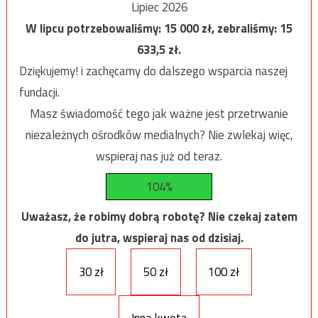
Lipiec 2026
W lipcu potrzebowaliśmy:
15 000
zł, zebraliśmy:
15
633,5
zł.
Dziękujemy! i zachęcamy do dalszego wsparcia naszej
fundacji.
Masz świadomość tego jak ważne jest przetrwanie
niezależnych ośrodków medialnych? Nie zwlekaj więc,
wspieraj nas już od teraz.
104%
Uważasz, że robimy dobrą robotę? Nie czekaj zatem
do jutra, wspieraj nas od dzisiaj.
30 zł
50 zł
100 zł