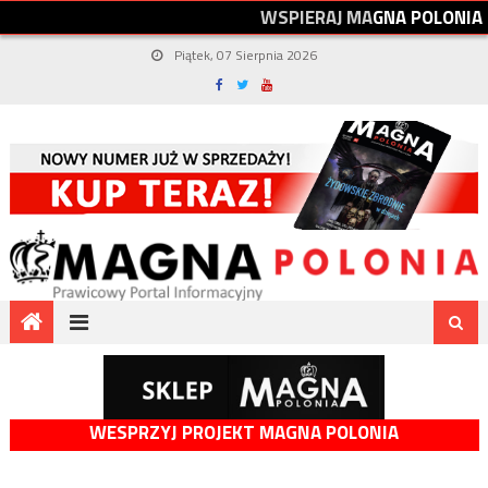
W
S
P
I
E
R
A
J
M
A
G
N
A
P
O
L
O
N
I
A
Piątek, 07 Sierpnia 2026
WESPRZYJ PROJEKT MAGNA POLONIA