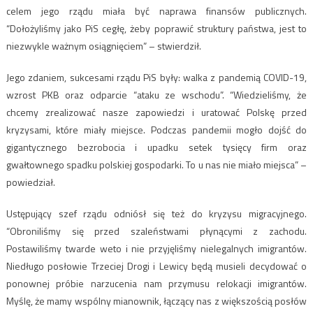
celem jego rządu miała być naprawa finansów publicznych.
“Dołożyliśmy jako PiS cegłę, żeby poprawić struktury państwa, jest to
niezwykle ważnym osiągnięciem” – stwierdził.
Jego zdaniem, sukcesami rządu PiS były: walka z pandemią COVID-19,
wzrost PKB oraz odparcie “ataku ze wschodu”. “Wiedzieliśmy, że
chcemy zrealizować nasze zapowiedzi i uratować Polskę przed
kryzysami, które miały miejsce. Podczas pandemii mogło dojść do
gigantycznego bezrobocia i upadku setek tysięcy firm oraz
gwałtownego spadku polskiej gospodarki. To u nas nie miało miejsca” –
powiedział.
Ustępujący szef rządu odniósł się też do kryzysu migracyjnego.
“Obroniliśmy się przed szaleństwami płynącymi z zachodu.
Postawiliśmy twarde weto i nie przyjęliśmy nielegalnych imigrantów.
Niedługo posłowie Trzeciej Drogi i Lewicy będą musieli decydować o
ponownej próbie narzucenia nam przymusu relokacji imigrantów.
Myślę, że mamy wspólny mianownik, łączący nas z większością posłów