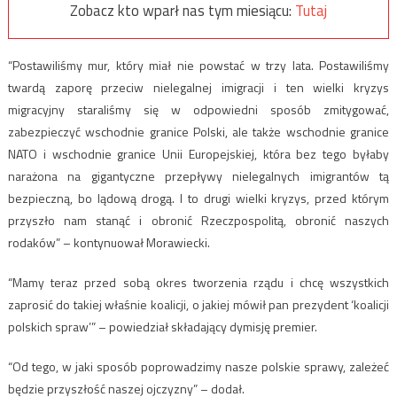
Zobacz kto wparł nas tym miesiącu:
Tutaj
“Postawiliśmy mur, który miał nie powstać w trzy lata. Postawiliśmy
twardą zaporę przeciw nielegalnej imigracji i ten wielki kryzys
migracyjny staraliśmy się w odpowiedni sposób zmitygować,
zabezpieczyć wschodnie granice Polski, ale także wschodnie granice
NATO i wschodnie granice Unii Europejskiej, która bez tego byłaby
narażona na gigantyczne przepływy nielegalnych imigrantów tą
bezpieczną, bo lądową drogą. I to drugi wielki kryzys, przed którym
przyszło nam stanąć i obronić Rzeczpospolitą, obronić naszych
rodaków” – kontynuował Morawiecki.
“Mamy teraz przed sobą okres tworzenia rządu i chcę wszystkich
zaprosić do takiej właśnie koalicji, o jakiej mówił pan prezydent ‘koalicji
polskich spraw’” – powiedział składający dymisję premier.
“Od tego, w jaki sposób poprowadzimy nasze polskie sprawy, zależeć
będzie przyszłość naszej ojczyzny” – dodał.