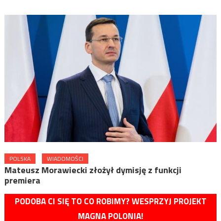
POLSKA
WIADOMOŚCI
Mateusz Morawiecki złożył dymisję z funkcji
premiera
PODOBA CI SIĘ TO CO ROBIMY? WESPRZYJ PROJEKT
MAGNA POLONIA!