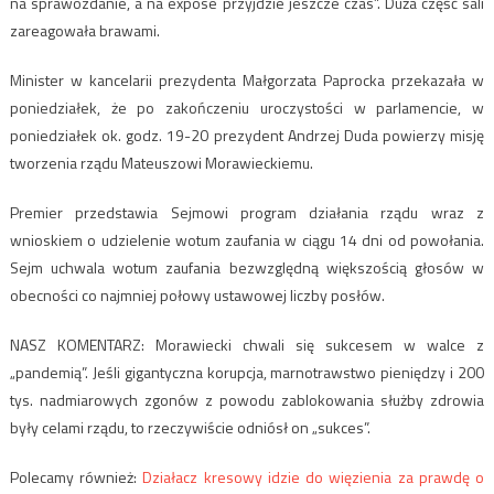
na sprawozdanie, a na expose przyjdzie jeszcze czas”. Duża część sali
zareagowała brawami.
Minister w kancelarii prezydenta Małgorzata Paprocka przekazała w
poniedziałek, że po zakończeniu uroczystości w parlamencie, w
poniedziałek ok. godz. 19-20 prezydent Andrzej Duda powierzy misję
tworzenia rządu Mateuszowi Morawieckiemu.
Premier przedstawia Sejmowi program działania rządu wraz z
wnioskiem o udzielenie wotum zaufania w ciągu 14 dni od powołania.
Sejm uchwala wotum zaufania bezwzględną większością głosów w
obecności co najmniej połowy ustawowej liczby posłów.
NASZ KOMENTARZ: Morawiecki chwali się sukcesem w walce z
„pandemią”. Jeśli gigantyczna korupcja, marnotrawstwo pieniędzy i 200
tys. nadmiarowych zgonów z powodu zablokowania służby zdrowia
były celami rządu, to rzeczywiście odniósł on „sukces”.
Polecamy również:
Działacz kresowy idzie do więzienia za prawdę o