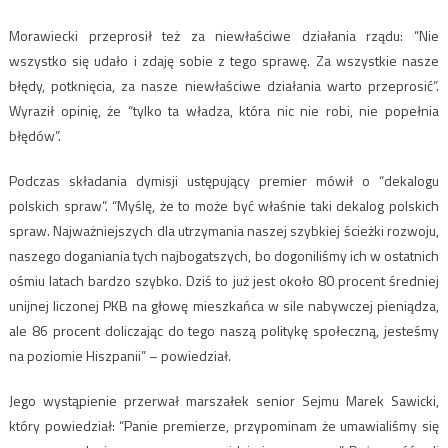
Morawiecki przeprosił też za niewłaściwe działania rządu: “Nie
wszystko się udało i zdaję sobie z tego sprawę. Za wszystkie nasze
błędy, potknięcia, za nasze niewłaściwe działania warto przeprosić”.
Wyraził opinię, że “tylko ta władza, która nic nie robi, nie popełnia
błędów”.
Podczas składania dymisji ustępujący premier mówił o “dekalogu
polskich spraw”. “Myślę, że to może być właśnie taki dekalog polskich
spraw. Najważniejszych dla utrzymania naszej szybkiej ścieżki rozwoju,
naszego doganiania tych najbogatszych, bo dogoniliśmy ich w ostatnich
ośmiu latach bardzo szybko. Dziś to już jest około 80 procent średniej
unijnej liczonej PKB na głowę mieszkańca w sile nabywczej pieniądza,
ale 86 procent doliczając do tego naszą politykę społeczną, jesteśmy
na poziomie Hiszpanii” – powiedział.
Jego wystąpienie przerwał marszałek senior Sejmu Marek Sawicki,
który powiedział: “Panie premierze, przypominam że umawialiśmy się