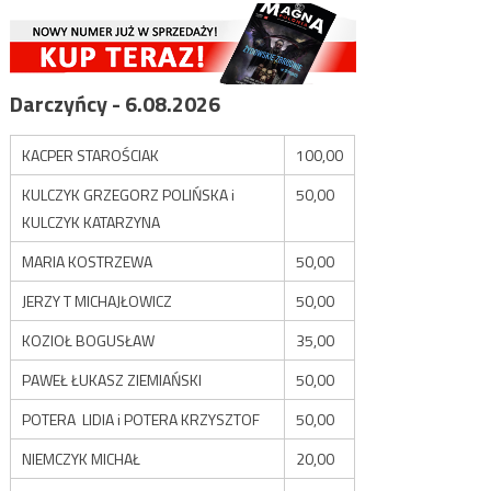
Darczyńcy - 6.08.2026
KACPER STAROŚCIAK
100,00
KULCZYK GRZEGORZ POLIŃSKA i
50,00
KULCZYK KATARZYNA
MARIA KOSTRZEWA
50,00
JERZY T MICHAJŁOWICZ
50,00
KOZIOŁ BOGUSŁAW
35,00
PAWEŁ ŁUKASZ ZIEMIAŃSKI
50,00
POTERA LIDIA i POTERA KRZYSZTOF
50,00
NIEMCZYK MICHAŁ
20,00