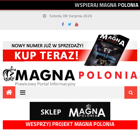
W
S
P
I
E
R
A
J
M
A
G
N
A
P
O
L
O
N
I
A
Sobota, 08 Sierpnia 2026
WESPRZYJ PROJEKT MAGNA POLONIA