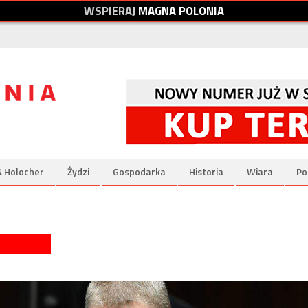
W
S
P
I
E
R
A
J
M
A
G
N
A
P
O
L
O
N
I
A
& Holocher
Żydzi
Gospodarka
Historia
Wiara
Po