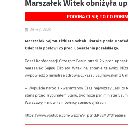
Marszałek Witek obniżyła up
PODOBA CI SIĘ TO CO ROBI
28 maja 2020
Marszałek Sejmu Elżbieta Witek ukarała posła Konfe
Odebrała posłowi 25 proc. uposażenia poselskiego.
Poseł Konfederacji Grzegorz Braun stracił 25 proc. uposa
marszałek Sejmu Elżbiety Witek na antenie telewizji NC
wypowiedź o ministrze zdrowia Łukaszu Szumowskim z 6 m
– Wypuście naród z kwarantanny. Czas najwyższy. Jeśli to 
staną przed Trybunałem Stanu, być może pan minister Szumo
Warszawy – mówił z mównicy sejmowej Braun.
https://www.youtube.com/watch?v=pcncEKvEM3Y&feature=