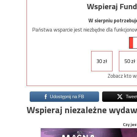
Wspieraj Fund
W sierpniu potrzebu
Państwa wsparcie jest niezbędne dla funkcjonow
30 zł
50 zł
Zobacz kto w
Udostępnij na FB
Twee
Wspieraj niezależne wydaw
Czy jes