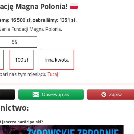
ację Magna Polonia!
jemy:
16 500
zł, zebraliśmy:
1351
zł.
ania Fundacji Magna Polonia.
8%
100 zł
Inna kwota
parł nas tym miesiącu:
Tutaj
t
Obserwuj nas
Zapisz
nictwo:
t jeszcze naród polski?