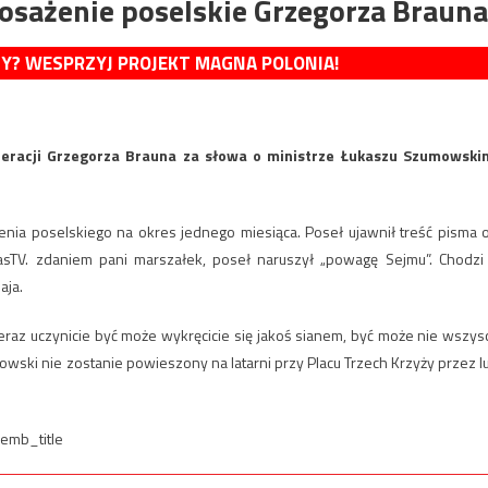
osażenie poselskie Grzegorza Brauna
MY? WESPRZYJ PROJEKT MAGNA POLONIA!
deracji Grzegorza Brauna za słowa o ministrze Łukaszu Szumowski
żenia poselskiego na okres jednego miesiąca. Poseł ujawnił treść pisma 
zasTV. zdaniem pani marszałek, poseł naruszył „powagę Sejmu”. Chodzi
aja.
teraz uczynicie być może wykręcicie się jakoś sianem, być może nie wszys
wski nie zostanie powieszony na latarni przy Placu Trzech Krzyży przez l
emb_title