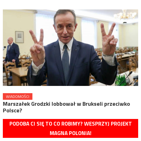
WIADOMOŚCI
Marszałek Grodzki lobbował w Brukseli przeciwko
Polsce?
PODOBA CI SIĘ TO CO ROBIMY? WESPRZYJ PROJEKT
MAGNA POLONIA!