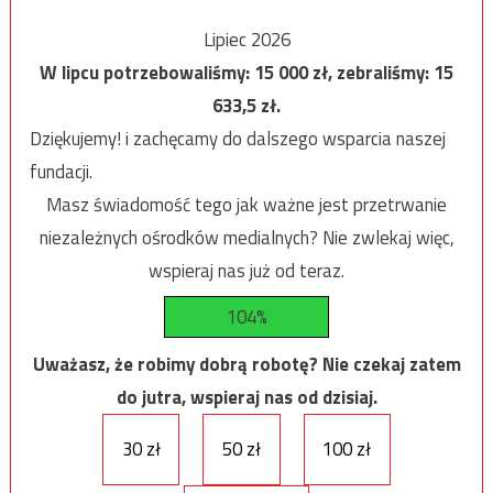
Lipiec 2026
W lipcu potrzebowaliśmy:
15 000
zł, zebraliśmy:
15
633,5
zł.
Dziękujemy! i zachęcamy do dalszego wsparcia naszej
fundacji.
Masz świadomość tego jak ważne jest przetrwanie
niezależnych ośrodków medialnych? Nie zwlekaj więc,
wspieraj nas już od teraz.
104%
Uważasz, że robimy dobrą robotę? Nie czekaj zatem
do jutra, wspieraj nas od dzisiaj.
30 zł
50 zł
100 zł