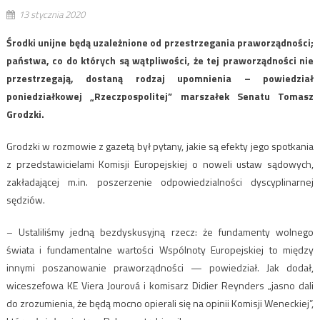
13 stycznia 2020
Środki unijne będą uzależnione od przestrzegania praworządności;
państwa, co do których są wątpliwości, że tej praworządności nie
przestrzegają, dostaną rodzaj upomnienia – powiedział
poniedziałkowej „Rzeczpospolitej” marszałek Senatu Tomasz
Grodzki.
Grodzki w rozmowie z gazetą był pytany, jakie są efekty jego spotkania
z przedstawicielami Komisji Europejskiej o noweli ustaw sądowych,
zakładającej m.in. poszerzenie odpowiedzialności dyscyplinarnej
sędziów.
– Ustaliliśmy jedną bezdyskusyjną rzecz: że fundamenty wolnego
świata i fundamentalne wartości Wspólnoty Europejskiej to między
innymi poszanowanie praworządności — powiedział. Jak dodał,
wiceszefowa KE Viera Jourová i komisarz Didier Reynders „jasno dali
do zrozumienia, że będą mocno opierali się na opinii Komisji Weneckiej”,