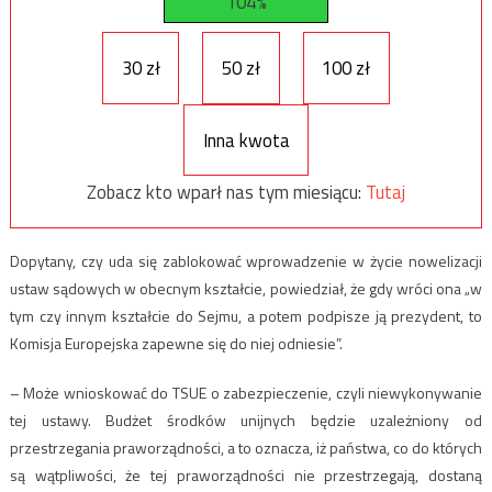
104%
30 zł
50 zł
100 zł
Inna kwota
Zobacz kto wparł nas tym miesiącu:
Tutaj
Dopytany, czy uda się zablokować wprowadzenie w życie nowelizacji
ustaw sądowych w obecnym kształcie, powiedział, że gdy wróci ona „w
tym czy innym kształcie do Sejmu, a potem podpisze ją prezydent, to
Komisja Europejska zapewne się do niej odniesie”.
– Może wnioskować do TSUE o zabezpieczenie, czyli niewykonywanie
tej ustawy. Budżet środków unijnych będzie uzależniony od
przestrzegania praworządności, a to oznacza, iż państwa, co do których
są wątpliwości, że tej praworządności nie przestrzegają, dostaną