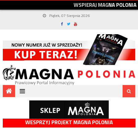
W
S
P
I
E
R
A
J
M
A
G
N
A
P
O
L
O
N
I
A
Piątek, 07 Sierpnia 2026
WESPRZYJ PROJEKT MAGNA POLONIA