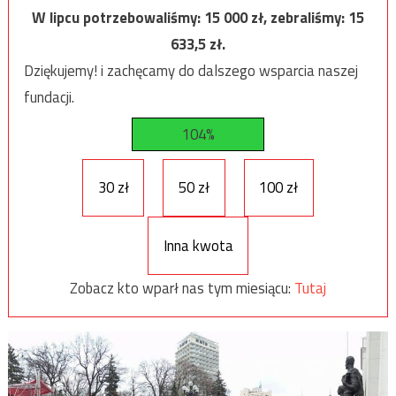
W lipcu potrzebowaliśmy:
15 000
zł, zebraliśmy:
15
633,5
zł.
Dziękujemy! i zachęcamy do dalszego wsparcia naszej
fundacji.
104%
30 zł
50 zł
100 zł
Inna kwota
Zobacz kto wparł nas tym miesiącu:
Tutaj