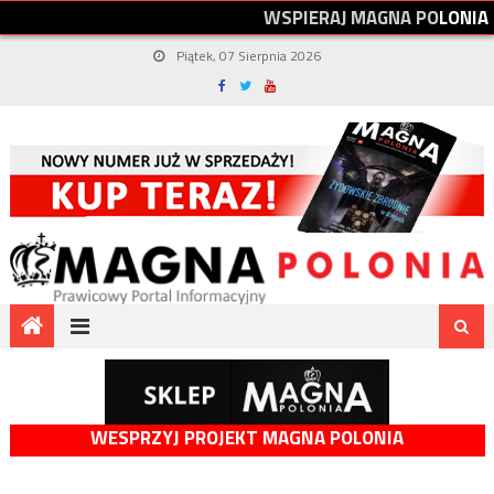
W
S
P
I
E
R
A
J
M
A
G
N
A
P
O
L
O
N
I
A
Piątek, 07 Sierpnia 2026
WESPRZYJ PROJEKT MAGNA POLONIA