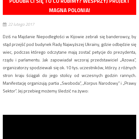
PODOBA CI SIĘ TO CO ROBIMY? WESPRZYJ PROJEKT
MAGNA POLONIA!
22 lutego 2017
Dziś na Majdanie Niepodległości w Kijowie zebrali się banderowcy, by
stąd przejść pod budynek Rady Najwyższej Ukrainy, gdzie odbędzie się
wiec, podczas którego odczytane mają zostać petycje do prezydenta,
rządu i parlamentu. Jak zapowiadał wczoraj przedstawiciel „Azowa”,
organizatorzy spodziewali się ok. 10 tys. uczestników, którzy z różnych
stron kraju ściągali do jego stolicy od wczesnych godzin rannych.
Manifestację organizują: partia „Swoboda”, „Korpus Narodowy” i „Prawy
Sektor”. Jej przebieg możemy śledzić na żywo: