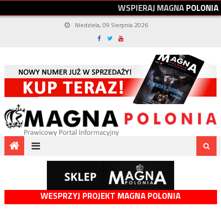
W
S
P
I
E
R
A
J
M
A
G
N
A
P
O
L
O
N
I
A
Niedziela, 09 Sierpnia 2026
WESPRZYJ PROJEKT MAGNA POLONIA