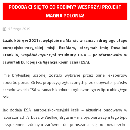
PODOBA CI SIĘ TO CO ROBIMY? WESPRZYJ PROJEKT
MAGNA POLONIA!
8 lutego 2019
Łazik, który w 2021 r. wyląduje na Marsie w ramach drugiego etapu
europejsko-rosyjskiej misji ExoMars, otrzymał imię Rosalind
Franklin, współodkrywczyni struktury DNA – poinformowała w
czwartek Europejska Agencja Kosmiczna (ESA).
Imię brytyjskiej uczonej zostało wybrane przez panel ekspertów
spośród ponad 36 tys. propozycji zgłoszonych przez obywateli państw
członkowskich ESA w ramach konkursu ogłoszonego w lipcu ubiegłego
roku.
Jak dodaje ESA, europejsko-rosyjski łazik – aktualnie budowany w
laboratoriach Airbusa w Wielkiej Brytanii – ma być pierwszym tego typu
urządzeniem zdolnym zarówno do poruszania się po powierzchni