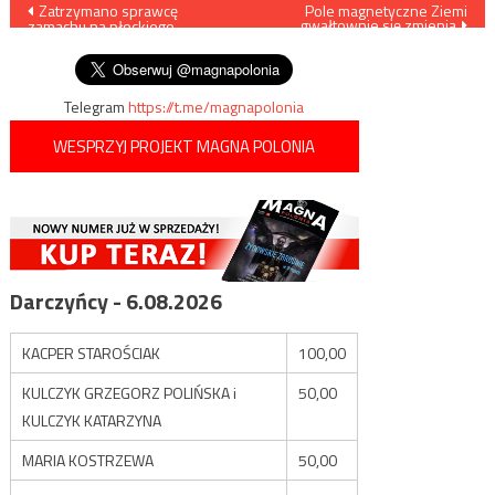
Nawigacja
Zatrzymano sprawcę
Pole magnetyczne Ziemi
gwałtownie się zmienia
zamachu na płockiego
wpisu
przedsiębiorcę
Telegram
https://t.me/magnapolonia
WESPRZYJ PROJEKT MAGNA POLONIA
Darczyńcy - 6.08.2026
KACPER STAROŚCIAK
100,00
KULCZYK GRZEGORZ POLIŃSKA i
50,00
KULCZYK KATARZYNA
MARIA KOSTRZEWA
50,00