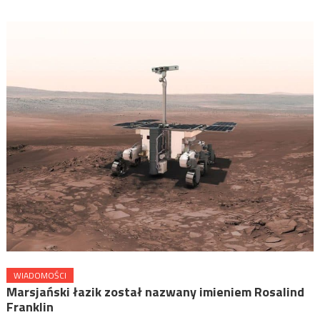
WIADOMOŚCI
Marsjański łazik został nazwany imieniem Rosalind
Franklin