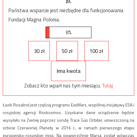
zł.
Państwa wsparcie jest niezbędne dla funkcjonowania
Fundacji Magna Polonia.
8%
30 zł
50 zł
100 zł
Inna kwota
Zobacz kto wparł nas tym miesiącu:
Tutaj
Łazik Rosalind jest częścią programu ExoMars, wspólnej inicjatywy ESA i
rosyjskiej agencji Roskosmos. Uzyskane dane urządzenie będzie
wysyłało na Ziemię poprzez sondę Trace Gas Orbiter, umieszczoną na
orbicie Czerwonej Planety w 2016 r., w ramach pierwszego etapu
europejsko-rosyjskiej misji. Na powierzchnię Marsa został wówczas