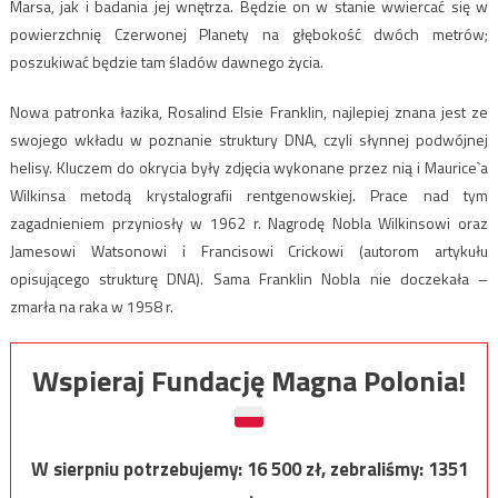
Marsa, jak i badania jej wnętrza. Będzie on w stanie wwiercać się w
powierzchnię Czerwonej Planety na głębokość dwóch metrów;
poszukiwać będzie tam śladów dawnego życia.
Nowa patronka łazika, Rosalind Elsie Franklin, najlepiej znana jest ze
swojego wkładu w poznanie struktury DNA, czyli słynnej podwójnej
helisy. Kluczem do okrycia były zdjęcia wykonane przez nią i Maurice`a
Wilkinsa metodą krystalografii rentgenowskiej. Prace nad tym
zagadnieniem przyniosły w 1962 r. Nagrodę Nobla Wilkinsowi oraz
Jamesowi Watsonowi i Francisowi Crickowi (autorom artykułu
opisującego strukturę DNA). Sama Franklin Nobla nie doczekała –
zmarła na raka w 1958 r.
Wspieraj Fundację Magna Polonia!
W sierpniu potrzebujemy:
16 500
zł, zebraliśmy:
1351