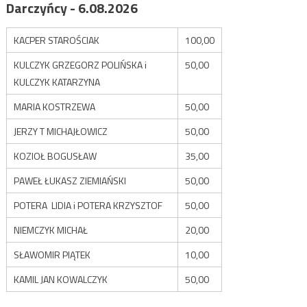
Darczyńcy - 6.08.2026
KACPER STAROŚCIAK
100,00
KULCZYK GRZEGORZ POLIŃSKA i
50,00
KULCZYK KATARZYNA
MARIA KOSTRZEWA
50,00
JERZY T MICHAJŁOWICZ
50,00
KOZIOŁ BOGUSŁAW
35,00
PAWEŁ ŁUKASZ ZIEMIAŃSKI
50,00
POTERA LIDIA i POTERA KRZYSZTOF
50,00
NIEMCZYK MICHAŁ
20,00
SŁAWOMIR PIĄTEK
10,00
KAMIL JAN KOWALCZYK
50,00