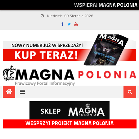
W
S
P
I
E
R
A
J
M
A
G
N
A
P
O
L
O
N
I
A
Niedziela, 09 Sierpnia 2026
WESPRZYJ PROJEKT MAGNA POLONIA