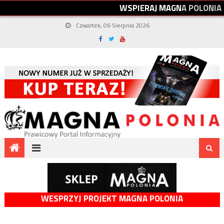
W
S
P
I
E
R
A
J
M
A
G
N
A
P
O
L
O
N
I
A
Czwartek, 06 Sierpnia 2026
WESPRZYJ PROJEKT MAGNA POLONIA