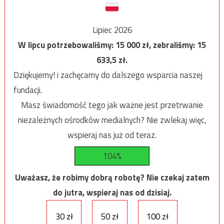
Lipiec 2026
W lipcu potrzebowaliśmy:
15 000
zł, zebraliśmy:
15
633,5
zł.
Dziękujemy! i zachęcamy do dalszego wsparcia naszej
fundacji.
Masz świadomość tego jak ważne jest przetrwanie
niezależnych ośrodków medialnych? Nie zwlekaj więc,
wspieraj nas już od teraz.
104%
Uważasz, że robimy dobrą robotę? Nie czekaj zatem
do jutra, wspieraj nas od dzisiaj.
30 zł
50 zł
100 zł