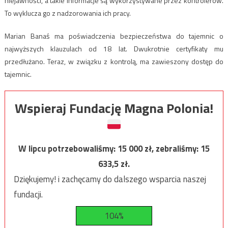
niejawności, a takie informacje są wykorzystywane przez kontrolerów.
To wyklucza go z nadzorowania ich pracy.
Marian Banaś ma poświadczenia bezpieczeństwa do tajemnic o
najwyższych klauzulach od 18 lat. Dwukrotnie certyfikaty mu
przedłużano. Teraz, w związku z kontrolą, ma zawieszony dostęp do
tajemnic.
Wspieraj Fundację Magna Polonia!
W lipcu potrzebowaliśmy:
15 000
zł, zebraliśmy:
15
633,5
zł.
Dziękujemy! i zachęcamy do dalszego wsparcia naszej
fundacji.
104%