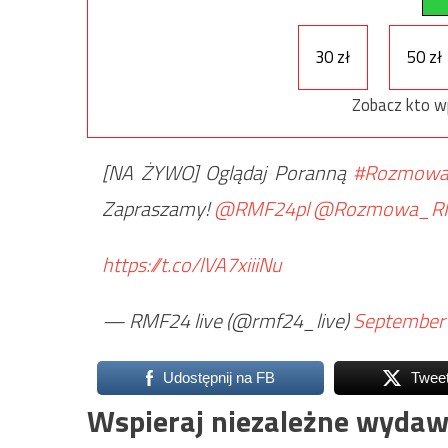
30 zł
50 zł
Zobacz kto w
[NA ŻYWO] Oglądaj Poranną
#Rozmow
Zapraszamy!
@RMF24pl
@Rozmowa_R
https://t.co/lVA7xiiiNu
— RMF24 live (@rmf24_live)
September 
Udostępnij na FB
Twee
Wspieraj niezależne wydaw