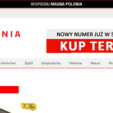
W
S
P
I
E
R
A
J
M
A
G
N
A
P
O
L
O
N
I
A
& Holocher
Żydzi
Gospodarka
Historia
Wiara
Po