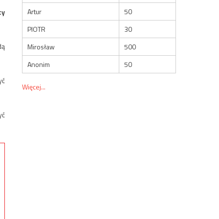
Artur
50
cy
PIOTR
30
dą
Mirosław
500
Anonim
50
yć
Więcej...
yć