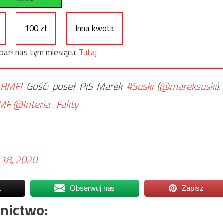
100 zł
Inna kwota
parł nas tym miesiącu:
Tutaj
aRMF
! Gość: poseł PiS Marek
#Suski
(
@mareksuski
).
MF
@Interia_Fakty
18, 2020
t
Obserwuj nas
Zapisz
nictwo: