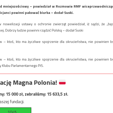
rząd mniejszościowy – powiedział w Rozmowie RMF wiceprzewodniczą
icjanci powinni pakować biurka – dodał Suski.
 nowelizacji ustawy o ochronie zwierząt powiedział, iż sądzi, że „bę
wej. Dobrzy ludzie powinni rządzić Polską – dodał Suski
tów – ktoś, kto ma życzliwe spojrzenie dla okrucieństwa, nie powinien b
tów – ktoś, kto ma życzliwe spojrzenie dla okrucieństwa, nie powinien b
y Klubu Parlamentarnego PiS.
ację Magna Polonia!
my:
15 000
zł, zebraliśmy:
15 633,5
zł.
szej fundacji.
104%