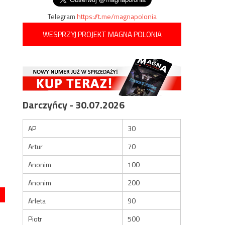
Telegram
https://t.me/magnapolonia
WESPRZYJ PROJEKT MAGNA POLONIA
Darczyńcy - 30.07.2026
AP
30
Artur
70
Anonim
100
Anonim
200
Arleta
90
Piotr
500