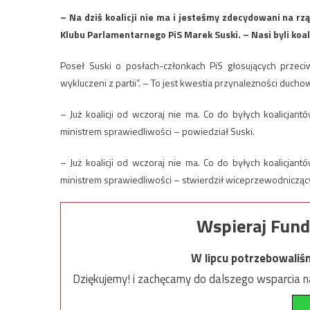
– Na dziś koalicji nie ma i jesteśmy zdecydowani na 
Klubu Parlamentarnego PiS Marek Suski. – Nasi byli koal
Poseł Suski o posłach-członkach PiS głosujących przeciw
wykluczeni z partii”. – To jest kwestia przynależności ducho
– Już koalicji od wczoraj nie ma. Co do byłych koalicjan
ministrem sprawiedliwości – powiedział Suski.
– Już koalicji od wczoraj nie ma. Co do byłych koalicjan
ministrem sprawiedliwości – stwierdził wiceprzewodnicząc
Wspieraj Fund
W lipcu potrzebowaliś
Dziękujemy! i zachęcamy do dalszego wsparcia na