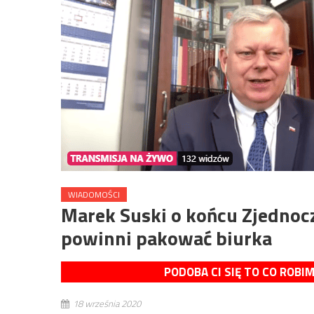
WIADOMOŚCI
Marek Suski o końcu Zjednoczo
powinni pakować biurka
PODOBA CI SIĘ TO CO ROBI
18 września 2020