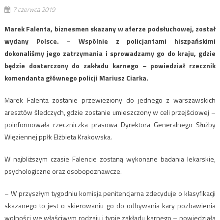
7 czerwca 2019
Marek Falenta, biznesmen skazany w aferze podsłuchowej, został
wydany Polsce. – Wspólnie z policjantami hiszpańskimi
dokonaliśmy jego zatrzymania i sprowadzamy go do kraju, gdzie
będzie dostarczony do zakładu karnego – powiedział rzecznik
komendanta głównego policji Mariusz Ciarka.
Marek Falenta zostanie przewieziony do jednego z warszawskich
aresztów śledczych, gdzie zostanie umieszczony w celi przejściowej –
poinformowała rzeczniczka prasowa Dyrektora Generalnego Służby
Więziennej ppłk Elżbieta Krakowska.
W najbliższym czasie Falencie zostaną wykonane badania lekarskie,
psychologiczne oraz osobopoznawcze.
– W przyszłym tygodniu komisja penitencjarna zdecyduje o klasyfikacji
skazanego to jest o skierowaniu go do odbywania kary pozbawienia
wolności we właściwym rodzaju i typie zakładu karnego – powiedziała