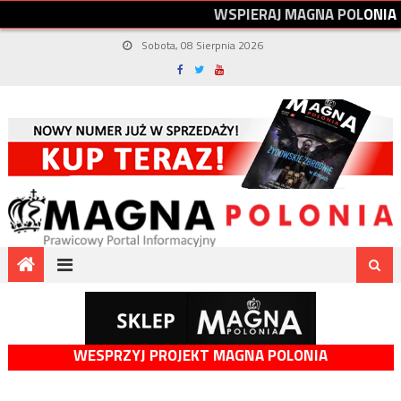
W
S
P
I
E
R
A
J
M
A
G
N
A
P
O
L
O
N
I
A
Sobota, 08 Sierpnia 2026
WESPRZYJ PROJEKT MAGNA POLONIA