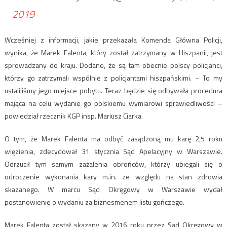
2019
Wcześniej z informacji, jakie przekazała Komenda Główna Policji,
wynika, że Marek Falenta, który został zatrzymany w Hiszpanii, jest
sprowadzany do kraju. Dodano, że są tam obecnie polscy policjanci,
którzy go zatrzymali wspólnie z policjantami hiszpańskimi. – To my
ustaliliśmy jego miejsce pobytu. Teraz będzie się odbywała procedura
mająca na celu wydanie go polskiemu wymiarowi sprawiedliwości –
powiedział rzecznik KGP insp. Mariusz Ciarka.
O tym, że Marek Falenta ma odbyć zasądzoną mu karę 2,5 roku
więzienia, zdecydował 31 stycznia Sąd Apelacyjny w Warszawie.
Odrzucił tym samym zażalenia obrońców, którzy ubiegali się o
odroczenie wykonania kary m.in. ze względu na stan zdrowia
skazanego. W marcu Sąd Okręgowy w Warszawie wydał
postanowienie o wydaniu za biznesmenem listu gończego.
Marek Falenta został skazany w 2016 roku przez Sąd Okręgowy w