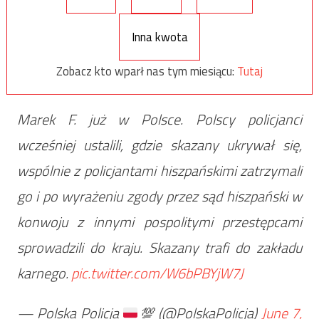
Inna kwota
Zobacz kto wparł nas tym miesiącu:
Tutaj
Marek F. już w Polsce. Polscy policjanci
wcześniej ustalili, gdzie skazany ukrywał się,
wspólnie z policjantami hiszpańskimi zatrzymali
go i po wyrażeniu zgody przez sąd hiszpański w
konwoju z innymi pospolitymi przestępcami
sprowadzili do kraju. Skazany trafi do zakładu
karnego.
pic.twitter.com/W6bPBYjW7J
— Polska Policja
💯
(@PolskaPolicja)
June 7,