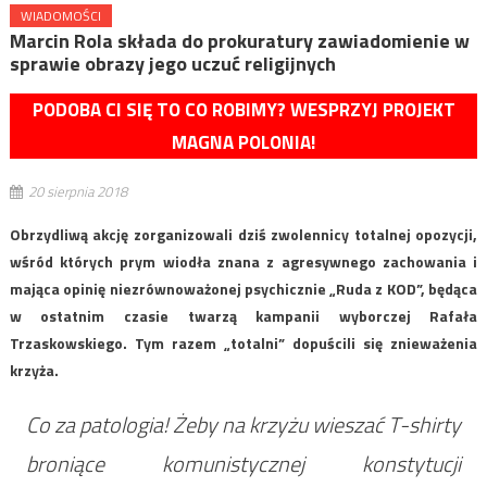
WIADOMOŚCI
Marcin Rola składa do prokuratury zawiadomienie w
sprawie obrazy jego uczuć religijnych
PODOBA CI SIĘ TO CO ROBIMY? WESPRZYJ PROJEKT
MAGNA POLONIA!
20 sierpnia 2018
Obrzydliwą akcję zorganizowali dziś zwolennicy totalnej opozycji,
wśród których prym wiodła znana z agresywnego zachowania i
mająca opinię niezrównoważonej psychicznie „Ruda z KOD”, będąca
w ostatnim czasie twarzą kampanii wyborczej Rafała
Trzaskowskiego. Tym razem „totalni” dopuścili się znieważenia
krzyża.
Co za patologia! Żeby na krzyżu wieszać T-shirty
broniące komunistycznej konstytucji