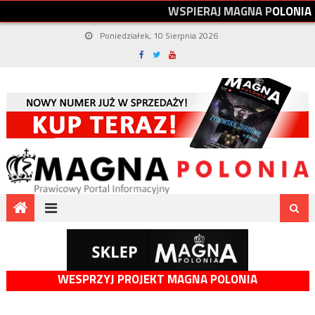
W
S
P
I
E
R
A
J
M
A
G
N
A
P
O
L
O
N
I
A
Poniedziałek, 10 Sierpnia 2026
WESPRZYJ PROJEKT MAGNA POLONIA