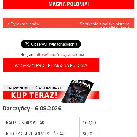
MAGNA POLONIA!
Nawigacja
Dyrektor Lasów
Spotkanie z polską historią
pod Mińskiem
Państwowych: Niemcy
wpisu
wycinają drzewa zagrożone
przez kornika
Telegram
https://t.me/magnapolonia
WESPRZYJ PROJEKT MAGNA POLONIA
Darczyńcy - 6.08.2026
KACPER STAROŚCIAK
100,00
KULCZYK GRZEGORZ POLIŃSKA i
50,00