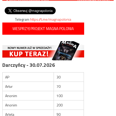
odnotowała 55 prób
Kabulu pozostawiono dane
nielegalnego przekroczenia
wpisu
afgańskich pracowników
granicy
Telegram
https://t.me/magnapolonia
WESPRZYJ PROJEKT MAGNA POLONIA
Darczyńcy - 30.07.2026
AP
30
Artur
70
Anonim
100
Anonim
200
Arleta
90