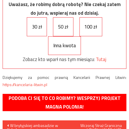
Uważasz, że robimy dobrą robotę? Nie czekaj zatem
do jutra, wspieraj nas od dzisiaj.
30 zł
50 zł
100 zł
Inna kwota
Zobacz kto wparł nas tym miesiącu:
Tutaj
Dziękujemy za pomoc prawną Kancelarii Prawnej Litwin:
https://kancelaria-litwin.pl
PODOBA CI SIĘ TO CO ROBIMY? WESPRZYJ PROJEKT
MAGNA POLONIA!
Nawigacja
W brytyjskiej ambasadzie w
Wczoraj Straż Graniczna