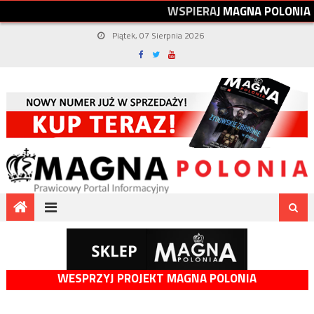
W
S
P
I
E
R
A
J
M
A
G
N
A
P
O
L
O
N
I
A
Piątek, 07 Sierpnia 2026
WESPRZYJ PROJEKT MAGNA POLONIA