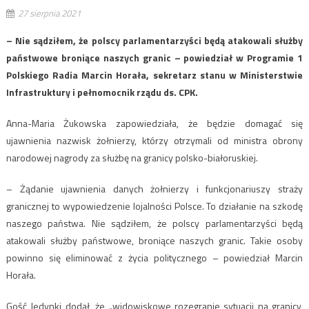
27 sierpnia 2021
– Nie sądziłem, że polscy parlamentarzyści będą atakowali służby
państwowe broniące naszych granic – powiedział w Programie 1
Polskiego Radia Marcin Horała, sekretarz stanu w Ministerstwie
Infrastruktury i pełnomocnik rządu ds. CPK.
Anna-Maria Żukowska zapowiedziała, że będzie domagać się
ujawnienia nazwisk żołnierzy, którzy otrzymali od ministra obrony
narodowej nagrody za służbę na granicy polsko-białoruskiej.
– Żądanie ujawnienia danych żołnierzy i funkcjonariuszy straży
granicznej to wypowiedzenie lojalności Polsce. To działanie na szkodę
naszego państwa. Nie sądziłem, że polscy parlamentarzyści będą
atakowali służby państwowe, broniące naszych granic. Takie osoby
powinno się eliminować z życia politycznego – powiedział Marcin
Horała.
Gość Jedynki dodał, że „widowiskowe rozegranie sytuacji na granicy,