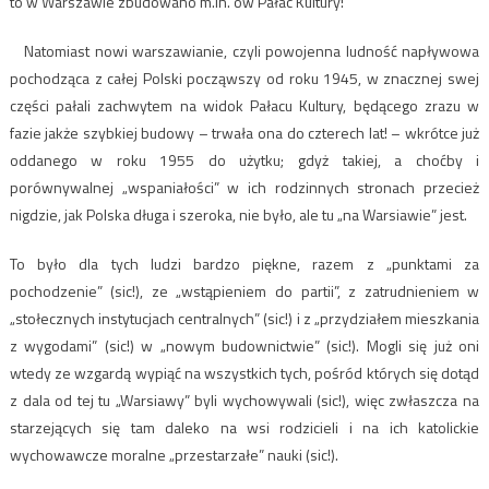
to w Warszawie zbudowano m.in. ów Pałac Kultury!
Natomiast nowi warszawianie, czyli powojenna ludność napływowa
pochodząca z całej Polski począwszy od roku 1945, w znacznej swej
części pałali zachwytem na widok Pałacu Kultury, będącego zrazu w
fazie jakże szybkiej budowy – trwała ona do czterech lat! – wkrótce już
oddanego w roku 1955 do użytku; gdyż takiej, a choćby i
porównywalnej „wspaniałości” w ich rodzinnych stronach przecież
nigdzie, jak Polska długa i szeroka, nie było, ale tu „na Warsiawie” jest.
To było dla tych ludzi bardzo piękne, razem z „punktami za
pochodzenie” (sic!), ze „wstąpieniem do partii”, z zatrudnieniem w
„stołecznych instytucjach centralnych” (sic!) i z „przydziałem mieszkania
z wygodami” (sic!) w „nowym budownictwie” (sic!). Mogli się już oni
wtedy ze wzgardą wypiąć na wszystkich tych, pośród których się dotąd
z dala od tej tu „Warsiawy” byli wychowywali (sic!), więc zwłaszcza na
starzejących się tam daleko na wsi rodzicieli i na ich katolickie
wychowawcze moralne „przestarzałe” nauki (sic!).