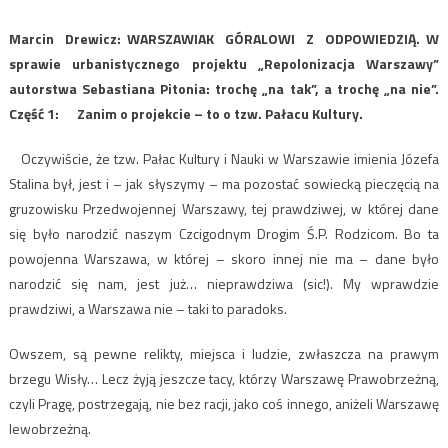
Marcin Drewicz: WARSZAWIAK GÓRALOWI Z ODPOWIEDZIĄ. W
sprawie urbanistycznego projektu „Repolonizacja Warszawy”
autorstwa Sebastiana Pitonia: trochę „na tak”, a trochę „na nie”.
Część 1: Zanim o projekcie – to o tzw. Pałacu Kultury.
Oczywiście, że tzw. Pałac Kultury i Nauki w Warszawie imienia Józefa
Stalina był, jest i – jak słyszymy – ma pozostać sowiecką pieczęcią na
gruzowisku Przedwojennej Warszawy, tej prawdziwej, w której dane
się było narodzić naszym Czcigodnym Drogim Ś.P. Rodzicom. Bo ta
powojenna Warszawa, w której – skoro innej nie ma – dane było
narodzić się nam, jest już… nieprawdziwa (sic!). My wprawdzie
prawdziwi, a Warszawa nie – taki to paradoks.
Owszem, są pewne relikty, miejsca i ludzie, zwłaszcza na prawym
brzegu Wisły… Lecz żyją jeszcze tacy, którzy Warszawę Prawobrzeżną,
czyli Pragę, postrzegają, nie bez racji, jako coś innego, aniżeli Warszawę
lewobrzeżną.