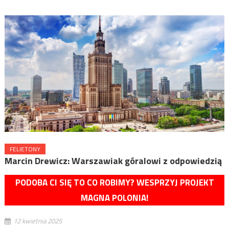
FELIETONY
Marcin Drewicz: Warszawiak góralowi z odpowiedzią
PODOBA CI SIĘ TO CO ROBIMY? WESPRZYJ PROJEKT
MAGNA POLONIA!
12 kwietnia 2025