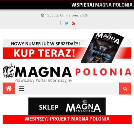
W
S
P
I
E
R
A
J
M
A
G
N
A
P
O
L
O
N
I
A
Sobota, 08 Sierpnia 2026
WESPRZYJ PROJEKT MAGNA POLONIA