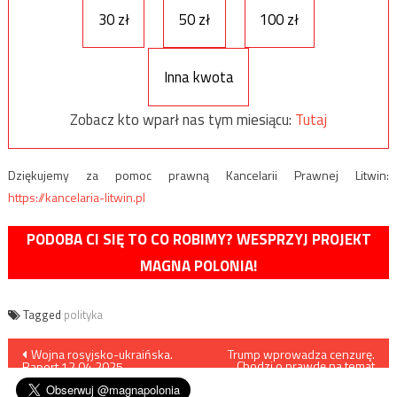
30 zł
50 zł
100 zł
Inna kwota
Zobacz kto wparł nas tym miesiącu:
Tutaj
Dziękujemy za pomoc prawną Kancelarii Prawnej Litwin:
https://kancelaria-litwin.pl
PODOBA CI SIĘ TO CO ROBIMY? WESPRZYJ PROJEKT
MAGNA POLONIA!
Tagged
polityka
Nawigacja
Wojna rosyjsko-ukraińska.
Trump wprowadza cenzurę.
Chodzi o prawdę na temat
Raport 12.04.2025
Żydów
wpisu