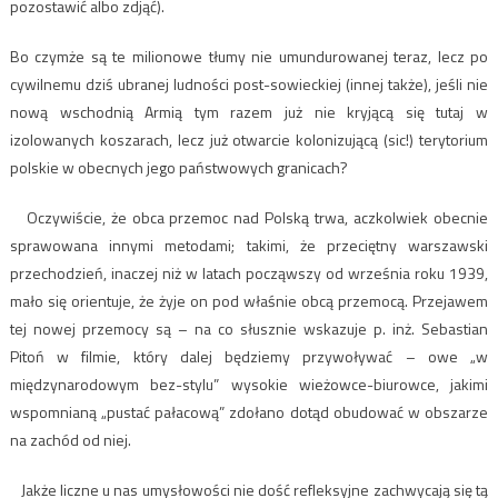
pozostawić albo zdjąć).
Bo czymże są te milionowe tłumy nie umundurowanej teraz, lecz po
cywilnemu dziś ubranej ludności post-sowieckiej (innej także), jeśli nie
nową wschodnią Armią tym razem już nie kryjącą się tutaj w
izolowanych koszarach, lecz już otwarcie kolonizującą (sic!) terytorium
polskie w obecnych jego państwowych granicach?
Oczywiście, że obca przemoc nad Polską trwa, aczkolwiek obecnie
sprawowana innymi metodami; takimi, że przeciętny warszawski
przechodzień, inaczej niż w latach począwszy od września roku 1939,
mało się orientuje, że żyje on pod właśnie obcą przemocą. Przejawem
tej nowej przemocy są – na co słusznie wskazuje p. inż. Sebastian
Pitoń w filmie, który dalej będziemy przywoływać – owe „w
międzynarodowym bez-stylu” wysokie wieżowce-biurowce, jakimi
wspomnianą „pustać pałacową” zdołano dotąd obudować w obszarze
na zachód od niej.
Jakże liczne u nas umysłowości nie dość refleksyjne zachwycają się tą