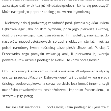
zaliczające dziś wiek też już kilkudziesięcioletni. Jak tu się pocieszyć?
Może następująco, poprzez analogię muzyczno-hymniczną:
Niektórzy dzisiaj podważają zasadność posługiwania się „Mazurkiem
Dąbrowskiego” jako polskim hymnem, poza jego pierwszą zwrotką,
dość przekonywująco rzec uzasadniając. Inni woleliby, nawiązując do
nastrojów niepodległościowych sprzed z okładem stu lat, mieć za
polski narodowy hymn kościelną także pieśń „Boże coś Polskę…”.
Przeciwnicy tego pomysłu wskazują atoli, iż pierwotna jej wersja
powstała już w okresie podległości Polski. I to komu podległości?
Oto… schizmatyckiemu carowi moskiewskiemu! W odpowiedzi słyszą
oni, że przecież „Mazurek Dąbrowskiego” też powstał w warunkach
ścisłego podporządkowania spraw polskich, lecz komuś innemu, czyli
masońsko-rewolucyjnemu bezbożniczemu imperium francuskiemu, u
szczytów jego potęgi.
Tak źle i tak niedobrze. Tu podległość, i tam podległość, i jeszcze z