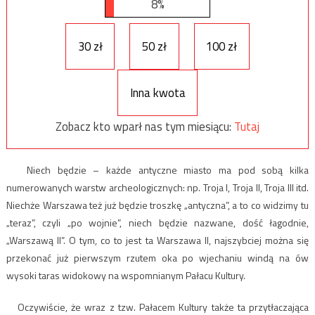
8%
30 zł
50 zł
100 zł
Inna kwota
Zobacz kto wparł nas tym miesiącu:
Tutaj
Niech będzie – każde antyczne miasto ma pod sobą kilka
numerowanych warstw archeologicznych: np. Troja I, Troja II, Troja III itd.
Niechże Warszawa też już będzie troszkę „antyczna”, a to co widzimy tu
„teraz”, czyli „po wojnie”, niech będzie nazwane, dość łagodnie,
„Warszawą II”. O tym, co to jest ta Warszawa II, najszybciej można się
przekonać już pierwszym rzutem oka po wjechaniu windą na ów
wysoki taras widokowy na wspomnianym Pałacu Kultury.
Oczywiście, że wraz z tzw. Pałacem Kultury także ta przytłaczająca