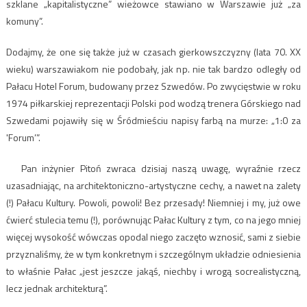
szklane „kapitalistyczne” wieżowce stawiano w Warszawie już „za
komuny”.
Dodajmy, że one się także już w czasach gierkowszczyzny (lata 70. XX
wieku) warszawiakom nie podobały, jak np. nie tak bardzo odległy od
Pałacu Hotel Forum, budowany przez Szwedów. Po zwycięstwie w roku
1974 piłkarskiej reprezentacji Polski pod wodzą trenera Górskiego nad
Szwedami pojawiły się w Śródmieściu napisy farbą na murze: „1:0 za
'Forum’”.
Pan inżynier Pitoń zwraca dzisiaj naszą uwagę, wyraźnie rzecz
uzasadniając, na architektoniczno-artystyczne cechy, a nawet na zalety
(!) Pałacu Kultury. Powoli, powoli! Bez przesady! Niemniej i my, już owe
ćwierć stulecia temu (!), porównując Pałac Kultury z tym, co na jego mniej
więcej wysokość wówczas opodal niego zaczęto wznosić, sami z siebie
przyznaliśmy, że w tym konkretnym i szczególnym układzie odniesienia
to właśnie Pałac „jest jeszcze jakąś, niechby i wrogą socrealistyczną,
lecz jednak architekturą”.