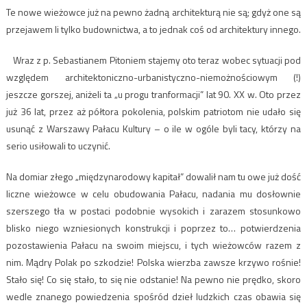
Te nowe wieżowce już na pewno żadną architekturą nie są; gdyż one są
przejawem li tylko budownictwa, a to jednak coś od architektury innego.
Wraz z p. Sebastianem Pitoniem stajemy oto teraz wobec sytuacji pod
względem architektoniczno-urbanistyczno-niemożnościowym (!)
jeszcze gorszej, aniżeli ta „u progu tranformacji” lat 90. XX w. Oto przez
już 36 lat, przez aż półtora pokolenia, polskim patriotom nie udało się
usunąć z Warszawy Pałacu Kultury – o ile w ogóle byli tacy, którzy na
serio usiłowali to uczynić.
Na domiar złego „międzynarodowy kapitał” dowalił nam tu owe już dość
liczne wieżowce w celu obudowania Pałacu, nadania mu dosłownie
szerszego tła w postaci podobnie wysokich i zarazem stosunkowo
blisko niego wzniesionych konstrukcji i poprzez to… potwierdzenia
pozostawienia Pałacu na swoim miejscu, i tych wieżowców razem z
nim. Mądry Polak po szkodzie! Polska wierzba zawsze krzywo rośnie!
Stało się! Co się stało, to się nie odstanie! Na pewno nie prędko, skoro
wedle znanego powiedzenia spośród dzieł ludzkich czas obawia się