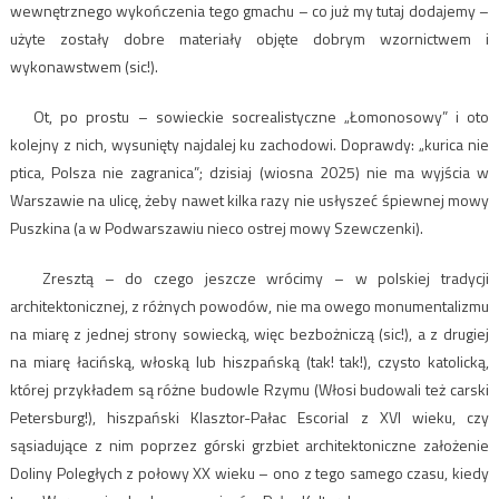
wewnętrznego wykończenia tego gmachu – co już my tutaj dodajemy –
użyte zostały dobre materiały objęte dobrym wzornictwem i
wykonawstwem (sic!).
Ot, po prostu – sowieckie socrealistyczne „Łomonosowy” i oto
kolejny z nich, wysunięty najdalej ku zachodowi. Doprawdy: „kurica nie
ptica, Polsza nie zagranica”; dzisiaj (wiosna 2025) nie ma wyjścia w
Warszawie na ulicę, żeby nawet kilka razy nie usłyszeć śpiewnej mowy
Puszkina (a w Podwarszawiu nieco ostrej mowy Szewczenki).
Zresztą – do czego jeszcze wrócimy – w polskiej tradycji
architektonicznej, z różnych powodów, nie ma owego monumentalizmu
na miarę z jednej strony sowiecką, więc bezbożniczą (sic!), a z drugiej
na miarę łacińską, włoską lub hiszpańską (tak! tak!), czysto katolicką,
której przykładem są różne budowle Rzymu (Włosi budowali też carski
Petersburg!), hiszpański Klasztor-Pałac Escorial z XVI wieku, czy
sąsiadujące z nim poprzez górski grzbiet architektoniczne założenie
Doliny Poległych z połowy XX wieku – ono z tego samego czasu, kiedy