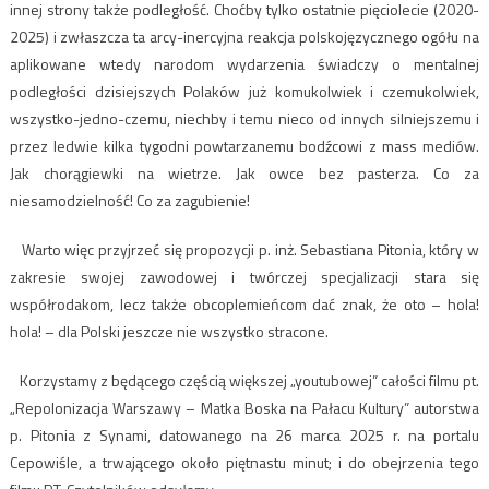
innej strony także podległość. Choćby tylko ostatnie pięciolecie (2020-
2025) i zwłaszcza ta arcy-inercyjna reakcja polskojęzycznego ogółu na
aplikowane wtedy narodom wydarzenia świadczy o mentalnej
podległości dzisiejszych Polaków już komukolwiek i czemukolwiek,
wszystko-jedno-czemu, niechby i temu nieco od innych silniejszemu i
przez ledwie kilka tygodni powtarzanemu bodźcowi z mass mediów.
Jak chorągiewki na wietrze. Jak owce bez pasterza. Co za
niesamodzielność! Co za zagubienie!
Warto więc przyjrzeć się propozycji p. inż. Sebastiana Pitonia, który w
zakresie swojej zawodowej i twórczej specjalizacji stara się
współrodakom, lecz także obcoplemieńcom dać znak, że oto – hola!
hola! – dla Polski jeszcze nie wszystko stracone.
Korzystamy z będącego częścią większej „youtubowej” całości filmu pt.
„Repolonizacja Warszawy – Matka Boska na Pałacu Kultury” autorstwa
p. Pitonia z Synami, datowanego na 26 marca 2025 r. na portalu
Cepowiśle, a trwającego około piętnastu minut; i do obejrzenia tego