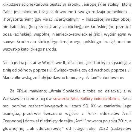
kilkudziesięciohektarowa pustać w środku „europejskiej stolicy”, którą
Pałac jest okolony, też jest dowodem i swego rodzaju pomnikiem –
„horyzontalnym”, gdy Pałac „wertykalnym” – niszczącej władzy obcej,
nie katolickiej (bo przecież anty-katolickiej), nie łacińskiej (bo przecież
poza łacińskiej), wspólnej niemiecko-sowieckiej (sic!), wyciśniętym w
samym środeczku stolicy tego krnąbrnego polskiego i wciąż pomimo
wszystko katolickiego narodu.
Nie ta jedna pustać w Warszawie II, aliści inne, jak choćby ta sąsiadująca
z nią od północy poprzez ul. Świętokrzyską czy od wschodu poprzez ul.
Marszałkowską, zostały już dawno temu „czymś-tam” zabudowane.
Za PRL-u mawiano: „Armia Sowiecka z tobą od dziecka”; a w
Warszawie razem z nią ów
sowiecki Pałac Kultury imienia Stalina
. Pałac
ten, pomimo rozbrzmiewających w latach 90. XX w. zamiarów jego
usunięcia, przetrwał ówczesne wyjście z Polski oddziałów Armii
Czerwonej i dotrwał nietknięty do tejże „Armii” powrotu po roku 2015, a
głównej jej „fali uderzeniowej” od lutego roku 2022 (cudzysłów