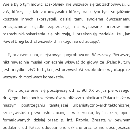
Wiele by o tym mówić; aczkolwiek nie wszyscy się tak zachowywali. Ci
zaś, którzy się tak zachowywali i którzy na całym tym socjaliźmie
kosztem innych skorzystali, dzisiaj temu swojemu ówczesnemu
entuzjazmowi zajadle zaprzeczają, na wysuwane przeciw nim
rozrachunki-oskarżenia się oburzają, i przekonują zaciekle, że „Jan
Paweł Drugi kochał wszystkich, nikogo nie odrzucając”.
Tymczasem nam, miejscowym pogrobowcom Warszawy Pierwszej
nikt nawet nie musiał koniecznie wkuwać do głowy, że „Pałac Kultury
jest brzydki i zły”. To była i jest oczywistość swobodnie wynikająca z
wszystkich możliwych kontekstów.
Ale… pojawienie się począwszy od lat 90. XX w. już pierwszego,
drugiego i kolejnych wieżowców w bliższych okolicach Pałacu także w
naszym postrzeganiu tamtejszej urbanistyczno-architektonicznej
rzeczywistości przyniosło zmianę – w kierunku, by tak rzec, opinii
formułowanych dzisiaj przez p. inż. Pitonia. Zresztą w pewnym
oddaleniu od Pałacu odosobnione szklane oraz te nie dość jeszcze