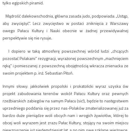
tylko egipskich piramid.
Mądrość dalekowschodnia, główna zasada judo, podpowiada: „Ustąp,
aby zwyciężyć”. Lecz zwycięstwo w postaci zniknięcia z Warszawy
owego Pałacu Kultury i Nauki obecnie w żadnej przewidywalnej
perspektywie się nie rysuje.
I dopiero w taką atmosferę powszechnej wśród ludzi „chcących
pozostać Polakami” rezygnacji, wyrażonej powszechnym „machnięciem
ręką” i pomieszanej z powszechną obojętnością wkracza znienacka ze
swoim projektem p. inż. Sebastian Pitoń.
Innymi słowy: jakkolwiek propolski i prokatolicki wyraz uzyska ów
projekt zabudowania terenów wokół Pałacu Kultury oraz pewnych
rzeźbiarskich zabiegów na samym Pałacu (sic!), będzie to następstwem
uprzedniego poddania się przez nas-Polaków zmaterializowanej już za
bardzo duże pieniądze woli obcych nam i wrogich żywiołów, której to
obcej woli wyrazem jest zrazu Pałac Kultury, stojący na swoim miejscu
niewzruszenie już siedemdziesiąt lat, a po nim owe szklane wieżowce,