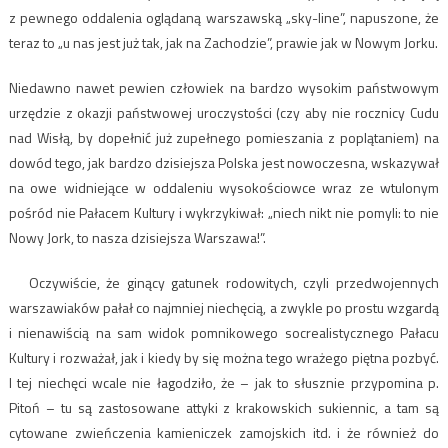
z pewnego oddalenia oglądaną warszawską „sky-line”, napuszone, że
teraz to „u nas jest już tak, jak na Zachodzie”, prawie jak w Nowym Jorku.
Niedawno nawet pewien człowiek na bardzo wysokim państwowym
urzędzie z okazji państwowej uroczystości (czy aby nie rocznicy Cudu
nad Wisłą, by dopełnić już zupełnego pomieszania z poplątaniem) na
dowód tego, jak bardzo dzisiejsza Polska jest nowoczesna, wskazywał
na owe widniejące w oddaleniu wysokościowce wraz ze wtulonym
pośród nie Pałacem Kultury i wykrzykiwał: „niech nikt nie pomyli: to nie
Nowy Jork, to nasza dzisiejsza Warszawa!”.
Oczywiście, że ginący gatunek rodowitych, czyli przedwojennych
warszawiaków pałał co najmniej niechęcią, a zwykle po prostu wzgardą
i nienawiścią na sam widok pomnikowego socrealistycznego Pałacu
Kultury i rozważał, jak i kiedy by się można tego wrażego piętna pozbyć.
I tej niechęci wcale nie łagodziło, że – jak to słusznie przypomina p.
Pitoń – tu są zastosowane attyki z krakowskich sukiennic, a tam są
cytowane zwieńczenia kamieniczek zamojskich itd. i że również do