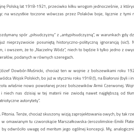
ojnę Polską lat 1918-1921, przeciwko kilku wrogom jednocześnie, z który
jąc na wszystkie toczone wówczas przez Polaków boje, łącznie z tymi 
zdymany spór „piłsudczyzny” z „antypiłsudczyzną”, w warunkach gdy dz
ż nieprzyzwoicie posuniętą historyczno-polityczną ignorancją (sic!). 
, i owszem, że to „Naczelny Wódz”, niech to będzie li tylko jedno z owy
enerałów, podanych w równych szeregach.
 Józef Dowbór-Muśnicki, chociaż ten w wojnie z bolszewikami roku 19
ódca Wojsk Polskich, bo już w styczniu roku 1918 (!), na Białorusi (byli i in
czoła właśnie nowo powołanej przez bolszewików Armii Czerwonej. Woj
i niech nas dzisiaj w tej materii nie zwiodą nawet najgłębszą od tłu
riotyczne autorytety”.
Pitonia. Tenże, chociaż skuszony wizją zaprojektowania owych, by tak rze
 w omawianym tu czworokącie Marszałkowska-Jerozolimskie-Emilii Plate
o by odwróciło uwagę od meritum jego ogólnej koncepcji. My, analogiczni