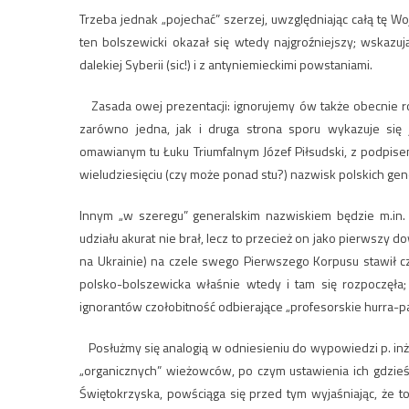
Trzeba jednak „pojechać” szerzej, uwzględniając całą tę W
ten bolszewicki okazał się wtedy najgroźniejszy; wskazu
dalekiej Syberii (sic!) i z antyniemieckimi powstaniami.
Zasada owej prezentacji: ignorujemy ów także obecnie ro
zarówno jedna, jak i druga strona sporu wykazuje się ju
omawianym tu Łuku Triumfalnym Józef Piłsudski, z podpisem
wieludziesięciu (czy może ponad stu?) nazwisk polskich g
Innym „w szeregu” generalskim nazwiskiem będzie m.in.
udziału akurat nie brał, lecz to przecież on jako pierwszy dow
na Ukrainie) na czele swego Pierwszego Korpusu stawił 
polsko-bolszewicka właśnie wtedy i tam się rozpoczęła; 
ignorantów czołobitność odbierające „profesorskie hurra-pat
Posłużmy się analogią w odniesieniu do wypowiedzi p. inż. 
„organicznych” wieżowców, po czym ustawienia ich gdzieś
Świętokrzyska, powściąga się przed tym wyjaśniając, że t