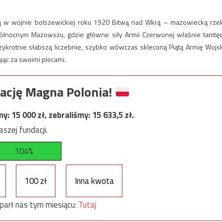
w wojnie bolszewickiej roku 1920 Bitwą nad Wkrą – mazowiecką rze
 Północnym Mazowszu, gdzie główne siły Armii Czerwonej właśnie tamtę
ykrotnie słabszą liczebnie, szybko wówczas skleconą Piątą Armię Wojs
jąc za swoimi plecami.
ację Magna Polonia!
my:
15 000
zł, zebraliśmy:
15 633,5
zł.
szej fundacji.
104%
100 zł
Inna kwota
parł nas tym miesiącu:
Tutaj