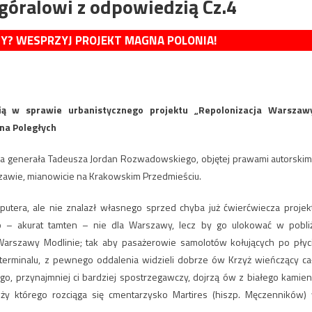
góralowi z odpowiedzią Cz.4
MY? WESPRZYJ PROJEKT MAGNA POLONIA!
ą w sprawie urbanistycznego projektu „Repolonizacja Warszaw
ina Poległych
a generała Tadeusza Jordan Rozwadowskiego, objętej prawami autorskimi
rszawie, mianowicie na Krakowskim Przedmieściu.
utera, ale nie znalazł własnego sprzed chyba już ćwierćwiecza projek
 – akurat tamten – nie dla Warszawy, lecz by go ulokować w pobli
arszawy Modlinie; tak aby pasażerowie samolotów kołujących po płyc
y terminalu, z pewnego oddalenia widzieli dobrze ów Krzyż wieńczący ca
o, przynajmniej ci bardziej spostrzegawczy, dojrzą ów z białego kamien
ży którego rozciąga się cmentarzysko Martires (hiszp. Męczenników)