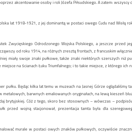
oprzez akcentowanie osoby i roli Józefa Piłsudskiego. A zatem: wszyscy 
lska lat 1918-1921, z jej dominantą w postaci owego Cudu nad Wisłą ro
ek Zwycięskiego Odrodzonego Wojska Polskiego, a jeszcze przed je
ząwszy od roku 1914, na różnych zresztą frontach, z francuskim włącznie
iej miały swoje znaki pułkowe, także znaki niektórych szerszych niż pu
e miejsce na ścianach Łuku Triumfalnego; i to takie miejsce, z którego ich n
r pułku. Będąc kilka lat temu w muzeach na Jasnej Górze oglądaliśmy t
w metalowych, barwnych emaliowanych oryginałach, na lewą kieszeń blu
aj brytyjskiej. Cóż z tego, skoro bez stosownych – wówczas – podpisó
pułk przed wojną stacjonował, prezentacja tamta była dla szeregowe
alować murale w postaci owych znaków pułkowych, oczywiście znaczn