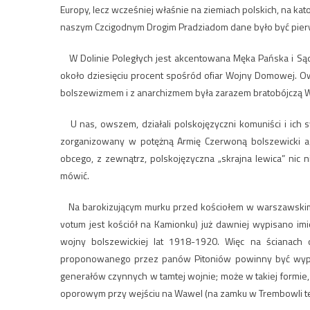
Europy, lecz wcześniej właśnie na ziemiach polskich, na k
naszym Czcigodnym Drogim Pradziadom dane było być pier
W Dolinie Poległych jest akcentowana Męka Pańska i Sąd 
około dziesięciu procent spośród ofiar Wojny Domowej. Ows
bolszewizmem i z anarchizmem była zarazem bratobójczą Wo
U nas, owszem, działali polskojęzyczni komuniści i ich 
zorganizowany w potężną Armię Czerwoną bolszewicki ag
obcego, z zewnątrz, polskojęzyczna „skrajna lewica” nic ni
mówić.
Na barokizującym murku przed kościołem w warszawskim
votum jest kościół na Kamionku) już dawniej wypisano imio
wojny bolszewickiej lat 1918-1920. Więc na ścianach
proponowanego przez panów Pitoniów powinny być wypis
generałów czynnych w tamtej wojnie; może w takiej formie
oporowym przy wejściu na Wawel (na zamku w Trembowli też ki