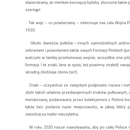
stwierdzamy, że meritum koncepcji byłoby zburzone także p
szeregu!
Tak więc – co powtarzamy – interesuje nas cała Wojna Po
1920.
Około dwieście pułków i innych samodzielnych jednost
zebraniem i powołaniem także owych Formacji Polskich (poc
walczyło w tamtej przełomowej wojnie; wszystkie one późn
formacji. I te znaki, lane w spiżu, też powinny znaleźć swoj
skradną złodzieje złomu (sic!).
Znaki – oczywiście ze zwięzłymi podpisami: nazwa i nume
zbiór takich właśnie przedwojennych znaków pułkowych, 
mundurowej, podarowany przez kolekcjonera z Polonii bod
także bez podania nazw miejscowości, w jakiej który 
zwiedzacza nader nieczytelna.
W roku 2020 nasze nawoływania, aby po całej Polsce m