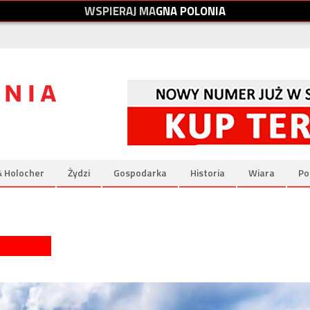
W
S
P
I
E
R
A
J
M
A
G
N
A
P
O
L
O
N
I
A
& Holocher
Żydzi
Gospodarka
Historia
Wiara
Po