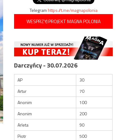
Telegram
https://t.me/magnapolonia
WESPRZYJ PROJEKT MAGNA POLONIA
Darczyńcy - 30.07.2026
AP
30
Artur
70
Anonim
100
Anonim
200
Arleta
90
Piotr
500