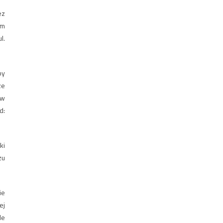
ez
im
l.
by
ze
 w
d:
ki
zu
ie
ej
le