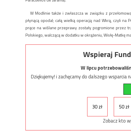
W Modlinie także i zwłaszcza w związku z przełomową 
płynącą opodal; całą wielką operacją nad Wkrą, czyli na
prące na wiślane przeprawy zostały pogromione przez trz
Polskiego, walczącą w dodatku w okrążeniu, Wisłę-Matkę ma
Wspieraj Fund
W lipcu potrzebowaliś
Dziękujemy! i zachęcamy do dalszego wsparcia na
30 zł
50 zł
Zobacz kto w