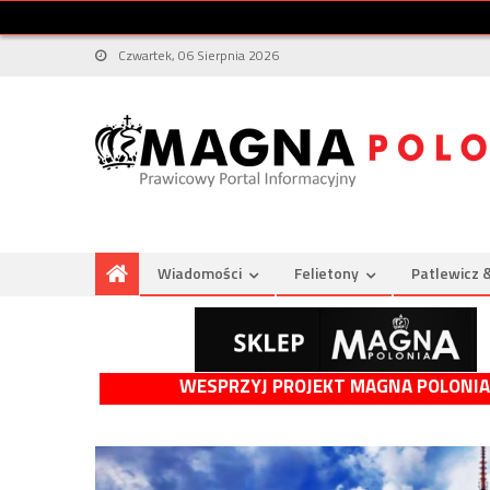
Czwartek, 06 Sierpnia 2026
Wiadomości
Felietony
Patlewicz 
WESPRZYJ PROJEKT MAGNA POLONIA