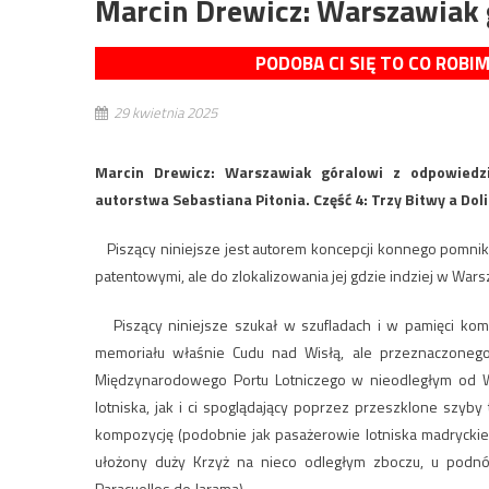
Marcin Drewicz: Warszawiak 
PODOBA CI SIĘ TO CO ROBI
29 kwietnia 2025
Marcin Drewicz: Warszawiak góralowi z odpowiedzi
autorstwa Sebastiana Pitonia. Część 4: Trzy Bitwy a Dol
Piszący niniejsze jest autorem koncepcji konnego pomnik
patentowymi, ale do zlokalizowania jej gdzie indziej w Wa
Piszący niniejsze szukał w szufladach i w pamięci komp
memoriału właśnie Cudu nad Wisłą, ale przeznaczonego
Międzynarodowego Portu Lotniczego w nieodległym od W
lotniska, jak i ci spoglądający poprzez przeszklone szyb
kompozycję (podobnie jak pasażerowie lotniska madryckieg
ułożony duży Krzyż na nieco odległym zboczu, u podnó
Paracuellos de Jarama).