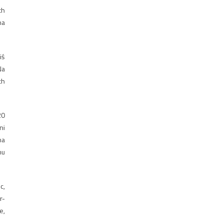
ch
na
iś
Na
ch
20
ni
na
mu
c,
r-
e,