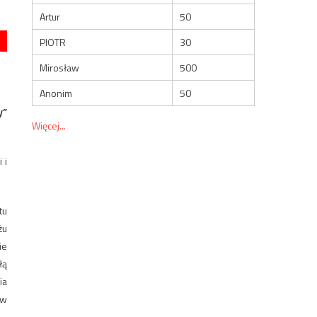
Artur
50
PIOTR
30
Mirosław
500
Anonim
50
y”
Więcej...
 i
tu
żu
ie
łą
ia
 w