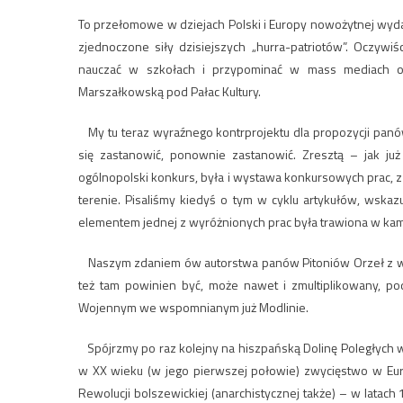
To przełomowe w dziejach Polski i Europy nowożytnej wydarz
zjednoczone siły dzisiejszych „hurra-patriotów”. Oczywi
nauczać w szkołach i przypominać w mass mediach or
Marszałkowską pod Pałac Kultury.
My tu teraz wyraźnego kontrprojektu dla propozycji panó
się zastanowić, ponownie zastanowić. Zresztą – jak j
ogólnopolski konkurs, była i wystawa konkursowych prac, z k
terenie. Pisaliśmy kiedyś o tym w cyklu artykułów, wskazuj
elementem jednej z wyróżnionych prac była trawiona w kam
Naszym zdaniem ów autorstwa panów Pitoniów Orzeł z węż
też tam powinien być, może nawet i zmultiplikowany, po
Wojennym we wspomnianym już Modlinie.
Spójrzmy po raz kolejny na hiszpańską Dolinę Poległych w
w XX wieku (w jego pierwszej połowie) zwycięstwo w Europi
Rewolucji bolszewickiej (anarchistycznej także) – w latac