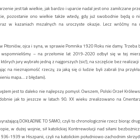
enie jest tak wielkie, jak bardzo i uparcie nadal jest ono zamilczane prz
ście, pozostanie ono wielkie także wtedy, gdy już swobodnie będą o n
az w kazaniach mszalnych na uroczyste okazje. Lecz wróćmy na u
w Pitoniów, ojca i syna, w sprawie Pomnika 1920 Roku nie damy. Trzeba 
uż wspomnieliśmy – na przełomie lat 2019-2020 odbył się w tej mier
tórych jury wybrało jedną z najgorszych (sic!), na szczęście bez realizacji
ąc na nieznajomość rzeczy, za jaką się ci ludzie byli zabrali (na przykła
ieniu mapa… z błędami).
em jest to daleko nie najlepszy pomysł. Owszem, Polski Orzeł Królews
dobnie jak to jeszcze w latach 90. XX wieku zrealizowano na Cmentar
yrażającą DOKŁADNIE TO SAMO, czyli to chronologicznie rzecz biorąc drug
e, w dużej wojnie, sił katolickiej Kontrrewolucji nad siłami bezbożnicz
h 1936-1939 w Hiszpanii, czyli na katolickim południowo-zachodnim skrzyd