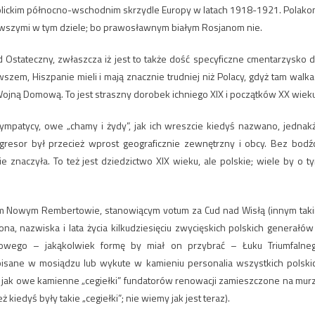
atolickim północno-wschodnim skrzydle Europy w latach 1918-1921. Polako
wszymi w tym dziele; bo prawosławnym białym Rosjanom nie.
Ostateczny, zwłaszcza iż jest to także dość specyficzne cmentarzysko d
zem, Hiszpanie mieli i mają znacznie trudniej niż Polacy, gdyż tam walka
jną Domową. To jest straszny dorobek ichniego XIX i początków XX wieku
sympatycy, owe „chamy i żydy”, jak ich wreszcie kiedyś nazwano, jednak
resor był przecież wprost geograficznie zewnętrzny i obcy. Bez bodź
e znaczyła. To też jest dziedzictwo XIX wieku, ale polskie; wiele by o t
 Nowym Rembertowie, stanowiącym votum za Cud nad Wisłą (innym tak
na, nazwiska i lata życia kilkudziesięciu zwycięskich polskich generałów
 owego – jakąkolwiek formę by miał on przybrać – Łuku Triumfalne
ane w mosiądzu lub wykute w kamieniu personalia wszystkich polski
, jak owe kamienne „cegiełki” fundatorów renowacji zamieszczone na mur
edyś były takie „cegiełki”; nie wiemy jak jest teraz).