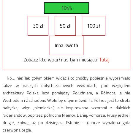
104%
30 zł
50 zł
100 zł
Inna kwota
Zobacz kto wparł nas tym miesiącu:
Tutaj
No… nie! Jak gołym okiem widać i co choćby pobieżnie wybrzmiało
także w naszych dotychczasowych wywodach, pod względem
architektury Polska leży pomiędzy Południem, a Północą, a nie
Wschodem i Zachodem. Wiele by o tym mówić. Ta Północ jest to strefa
bałtycka, więc „niemiecka”, ale inspirowana wzorami z dalekich
Niderlandów, poprzez północne Niemcy, Danię, Pomorze, Prusy jedne i
drugie, Łotwę, aż po dzisiejszą Estonię – dobrze wypalona goła
czerwona cegła.