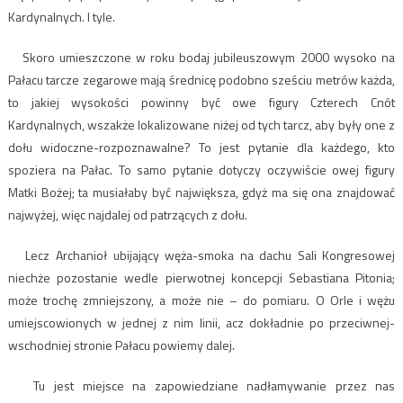
Kardynalnych. I tyle.
Skoro umieszczone w roku bodaj jubileuszowym 2000 wysoko na
Pałacu tarcze zegarowe mają średnicę podobno sześciu metrów każda,
to jakiej wysokości powinny być owe figury Czterech Cnót
Kardynalnych, wszakże lokalizowane niżej od tych tarcz, aby były one z
dołu widoczne-rozpoznawalne? To jest pytanie dla każdego, kto
spoziera na Pałac. To samo pytanie dotyczy oczywiście owej figury
Matki Bożej; ta musiałaby być największa, gdyż ma się ona znajdować
najwyżej, więc najdalej od patrzących z dołu.
Lecz Archanioł ubijający węża-smoka na dachu Sali Kongresowej
niechże pozostanie wedle pierwotnej koncepcji Sebastiana Pitonia;
może trochę zmniejszony, a może nie – do pomiaru. O Orle i wężu
umiejscowionych w jednej z nim linii, acz dokładnie po przeciwnej-
wschodniej stronie Pałacu powiemy dalej.
Tu jest miejsce na zapowiedziane nadłamywanie przez nas