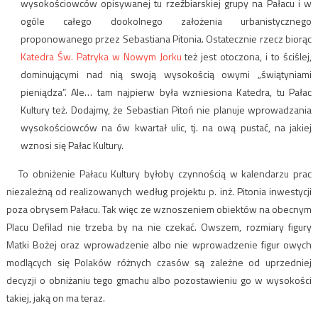
wysokościowców opisywanej tu rzeźbiarskiej grupy na Pałacu i w
ogóle całego dookolnego założenia urbanistycznego
proponowanego przez Sebastiana Pitonia. Ostatecznie rzecz biorąc
Katedra Św. Patryka w Nowym Jorku
też jest otoczona, i to ściślej,
dominującymi nad nią swoją wysokością owymi „świątyniami
pieniądza”. Ale… tam najpierw była wzniesiona Katedra, tu Pałac
Kultury też. Dodajmy, że Sebastian Pitoń nie planuje wprowadzania
wysokościowców na ów kwartał ulic, tj. na ową pustać, na jakiej
wznosi się Pałac Kultury.
To obniżenie Pałacu Kultury byłoby czynnością w kalendarzu prac
niezależną od realizowanych według projektu p. inż. Pitonia inwestycji
poza obrysem Pałacu. Tak więc ze wznoszeniem obiektów na obecnym
Placu Defilad nie trzeba by na nie czekać. Owszem, rozmiary figury
Matki Bożej oraz wprowadzenie albo nie wprowadzenie figur owych
modlących się Polaków różnych czasów są zależne od uprzedniej
decyzji o obniżaniu tego gmachu albo pozostawieniu go w wysokości
takiej, jaką on ma teraz.