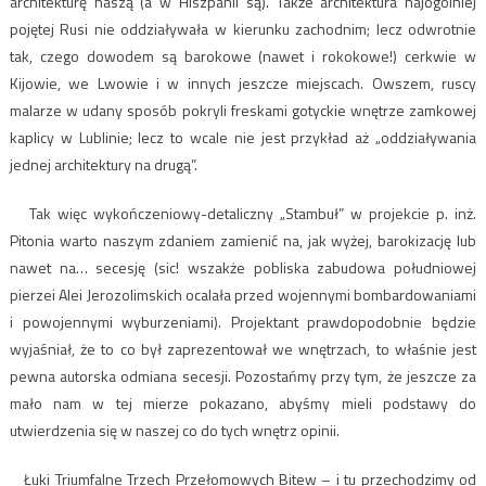
architekturę naszą (a w Hiszpanii są). Także architektura najogólniej
pojętej Rusi nie oddziaływała w kierunku zachodnim; lecz odwrotnie
tak, czego dowodem są barokowe (nawet i rokokowe!) cerkwie w
Kijowie, we Lwowie i w innych jeszcze miejscach. Owszem, ruscy
malarze w udany sposób pokryli freskami gotyckie wnętrze zamkowej
kaplicy w Lublinie; lecz to wcale nie jest przykład aż „oddziaływania
jednej architektury na drugą”.
Tak więc wykończeniowy-detaliczny „Stambuł” w projekcie p. inż.
Pitonia warto naszym zdaniem zamienić na, jak wyżej, barokizację lub
nawet na… secesję (sic! wszakże pobliska zabudowa południowej
pierzei Alei Jerozolimskich ocalała przed wojennymi bombardowaniami
i powojennymi wyburzeniami). Projektant prawdopodobnie będzie
wyjaśniał, że to co był zaprezentował we wnętrzach, to właśnie jest
pewna autorska odmiana secesji. Pozostańmy przy tym, że jeszcze za
mało nam w tej mierze pokazano, abyśmy mieli podstawy do
utwierdzenia się w naszej co do tych wnętrz opinii.
Łuki Triumfalne Trzech Przełomowych Bitew – i tu przechodzimy od