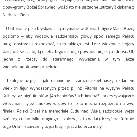
ciosy-gromy Bożej Sprawiedliwości (to nie są żadne „strzały”) ciskane z
Nieba ku Ziemi.
U Pitonia te pęki błyskawic są trzymane w dłoniach figury Matki Bożej
poziomo – aby widzowie zadzierający głowy spod samego Pałacu
mogli dostrzec i rozpoznać, co to takiego jest. Lecz widzowie stojący
dalej od Pałacu będą mieli z tego samego powodu niejaką trudność. Ot,
jedna z rzeczy do starannego wyważenia w tym jakże
wieloelementowym projekcie.
I kolejne aż pięć – jak rozumiemy – zarazem zbyt naszym zdaniem
wielkich figur wynoszonych przez p. inż. Pitonia na wyżyny Pałacu
Kultury: aż pięć Aniołów (Archaniołów? ich imiona?) przeszywających
włóczniami tyleż smoków-wężów (o ile to można rozpoznać na ww.
filmie); Polski Orzeł na memoriale Cudu nad Wisłą zadziobuje węża
szóstego (albo tylko drugiego – zależy jak to widać). Krzyż na Koronie
tego Orła – zauważmy to już tutaj – jest z kolei za mały.