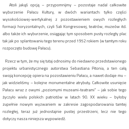
Atoli jakąś opcją – przypomnijmy – pozostaje nadal całkowite
wyburzenie Pałacu Kultury, w dwóch wariantach: tylko części
wysokościowej-wertykalnej z pozostawieniem owych rozległych
formacji horyzontalnych, czyli Sali Kongresowej, teatrów, muzeów itd.
albo także ich wyburzenie, osiągając tym sposobem pusty rozległy plac
tak jak po splantowaniu tego terenu przed 1952 rokiem (w tamtym roku
rozpoczęto budowę Pałacu).
Rzecz w tym, że my się tutaj odnosimy do niedawno przedstawionego
projektu urbanistycznego autorstwa Sebastiana Pitonia, a ten całą
swoją koncepcję opiera na pozostawieniu Pałacu, a nawet dodaje mu –
jak widzieliśmy – kolejne monumentalne atrybuty. Całkowite usunięcie
Pałacu wraz z owymi „poziomymi muzeami-teatrami” – jak sobie tego
życzyło wielu polskich patriotów w latach 90. XX wieku – byłoby
zupełnie nowym wyzwaniem w zakresie zagospodarowania tamtej
rozległej, teraz już jednostajnie pustej przestrzeni, lecz nie tego
dotyczy nasza niniejsza wypowiedź.