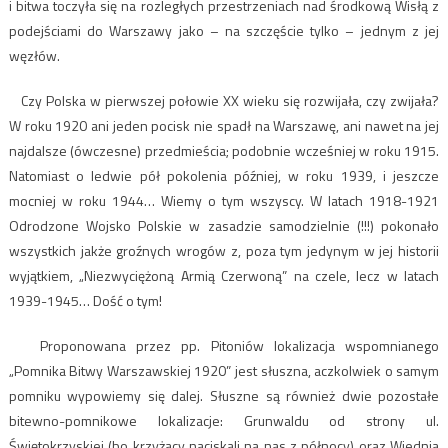
i bitwa toczyła się na rozległych przestrzeniach nad środkową Wisłą z
podejściami do Warszawy jako – na szczęście tylko – jednym z jej
węzłów.
Czy Polska w pierwszej połowie XX wieku się rozwijała, czy zwijała?
W roku 1920 ani jeden pocisk nie spadł na Warszawę, ani nawet na jej
najdalsze (ówczesne) przedmieścia; podobnie wcześniej w roku 1915.
Natomiast o ledwie pół pokolenia później, w roku 1939, i jeszcze
mocniej w roku 1944… Wiemy o tym wszyscy. W latach 1918-1921
Odrodzone Wojsko Polskie w zasadzie samodzielnie (!!!) pokonało
wszystkich jakże groźnych wrogów z, poza tym jedynym w jej historii
wyjątkiem, „Niezwyciężoną Armią Czerwoną” na czele, lecz w latach
1939-1945… Dość o tym!
Proponowana przez pp. Pitoniów lokalizacja wspomnianego
„Pomnika Bitwy Warszawskiej 1920” jest słuszna, aczkolwiek o samym
pomniku wypowiemy się dalej. Słuszne są również dwie pozostałe
bitewno-pomnikowe lokalizacje: Grunwaldu od strony ul.
Świętokrzyskiej (bo krzyżacy naciskali na nas z północy) oraz Wiednia