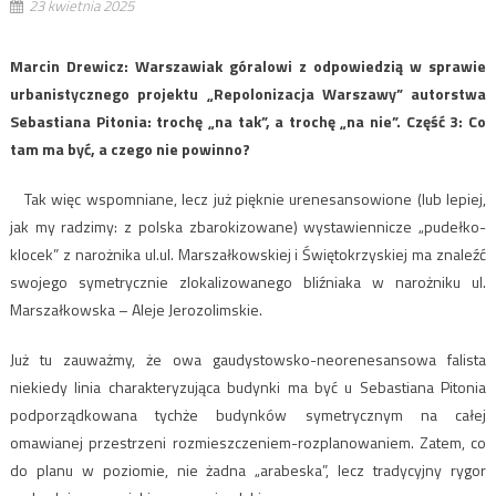
23 kwietnia 2025
Marcin Drewicz: Warszawiak góralowi z odpowiedzią w sprawie
urbanistycznego projektu „Repolonizacja Warszawy” autorstwa
Sebastiana Pitonia: trochę „na tak”, a trochę „na nie”. Część 3: Co
tam ma być, a czego nie powinno?
Tak więc wspomniane, lecz już pięknie urenesansowione (lub lepiej,
jak my radzimy: z polska zbarokizowane) wystawiennicze „pudełko-
klocek” z narożnika ul.ul. Marszałkowskiej i Świętokrzyskiej ma znaleźć
swojego symetrycznie zlokalizowanego bliźniaka w narożniku ul.
Marszałkowska – Aleje Jerozolimskie.
Już tu zauważmy, że owa gaudystowsko-neorenesansowa falista
niekiedy linia charakteryzująca budynki ma być u Sebastiana Pitonia
podporządkowana tychże budynków symetrycznym na całej
omawianej przestrzeni rozmieszczeniem-rozplanowaniem. Zatem, co
do planu w poziomie, nie żadna „arabeska”, lecz tradycyjny rygor