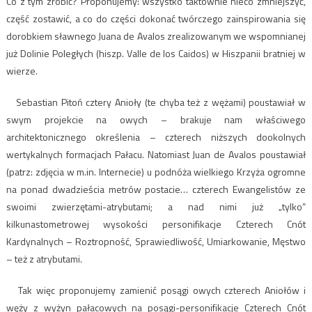
Co z tym zrobić? Proponujemy: wszystko taktownie nieco zmniejszyć,
część zostawić, a co do części dokonać twórczego zainspirowania się
dorobkiem sławnego Juana de Avalos zrealizowanym we wspomnianej
już Dolinie Poległych (hiszp. Valle de los Caidos) w Hiszpanii bratniej w
wierze.
Sebastian Pitoń cztery Anioły (te chyba też z wężami) poustawiał w
swym projekcie na owych – brakuje nam właściwego
architektonicznego określenia – czterech niższych dookolnych
wertykalnych formacjach Pałacu. Natomiast Juan de Avalos poustawiał
(patrz: zdjęcia w m.in. Internecie) u podnóża wielkiego Krzyża ogromne
na ponad dwadzieścia metrów postacie… czterech Ewangelistów ze
swoimi zwierzętami-atrybutami; a nad nimi już „tylko”
kilkunastometrowej wysokości personifikacje Czterech Cnót
Kardynalnych – Roztropność, Sprawiedliwość, Umiarkowanie, Męstwo
– też z atrybutami.
Tak więc proponujemy zamienić posągi owych czterech Aniołów i
węży z wyżyn pałacowych na posągi-personifikacje Czterech Cnót