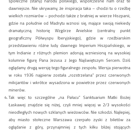
społeczne (stany) narodu polskiego, współczesne nam oraz te
dawniejsze. Nie ukrywamy, że inspiracja taka – chodzi tu o rzeźbę
wielkich rozmiarów – pochodzi także z bratniej w wierze Hiszpanii,
gdzie na południe od Madrytu wznosi się, mające swoją niekiedy
dramatyczną historię Wzgórze Anielskie (centralny punkt
geograficzny Półwyspu Iberyjskiego), gdzie w rzeźbiarskim
przedstawieniu różne ludy dawnego Imperium Hiszpańskiego, w
tym Indianie z różnych plemion adorują wzniesioną na wysokiej
kolumnie figurę Pana Jezusa z Jego Najświętszym Sercem. Dziś
oglądamy drugą wersję tego figuralnego zespołu. Wersja pierwotna
w roku 1936 najpierw została „rozstrzelana” przez czerwonych
milicjantów i wkrótce wysadzona w powietrze przez czerwonych
minerów.
Tak więc to szczególne „na Pałacu” Sanktuarium Matki Bożej
Łaskawej znajdzie się niżej, czyli mniej więcej w 2/3 wysokości
nieodległych nowych szklanych wieżowców. Nie szkodzi. Najlepiej,
aby miasto stołeczne Warszawa czerpało zyski z biletów za
oglądanie z góry, przynajmniej z tych kilku bliżej stojących