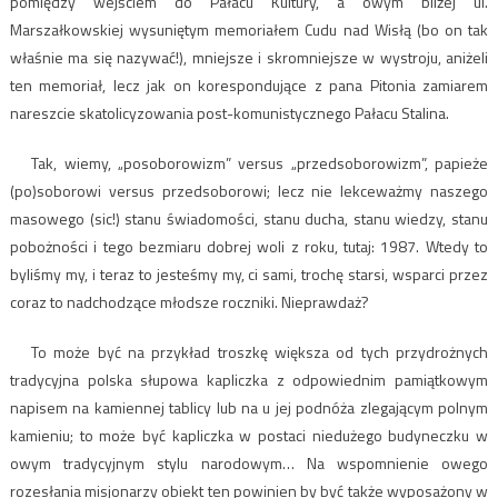
pomiędzy wejściem do Pałacu Kultury, a owym bliżej ul.
Marszałkowskiej wysuniętym memoriałem Cudu nad Wisłą (bo on tak
właśnie ma się nazywać!), mniejsze i skromniejsze w wystroju, aniżeli
ten memoriał, lecz jak on korespondujące z pana Pitonia zamiarem
nareszcie skatolicyzowania post-komunistycznego Pałacu Stalina.
Tak, wiemy, „posoborowizm” versus „przedsoborowizm”, papieże
(po)soborowi versus przedsoborowi; lecz nie lekceważmy naszego
masowego (sic!) stanu świadomości, stanu ducha, stanu wiedzy, stanu
pobożności i tego bezmiaru dobrej woli z roku, tutaj: 1987. Wtedy to
byliśmy my, i teraz to jesteśmy my, ci sami, trochę starsi, wsparci przez
coraz to nadchodzące młodsze roczniki. Nieprawdaż?
To może być na przykład troszkę większa od tych przydrożnych
tradycyjna polska słupowa kapliczka z odpowiednim pamiątkowym
napisem na kamiennej tablicy lub na u jej podnóża zlegającym polnym
kamieniu; to może być kapliczka w postaci niedużego budyneczku w
owym tradycyjnym stylu narodowym… Na wspomnienie owego
rozesłania misjonarzy obiekt ten powinien by być także wyposażony w