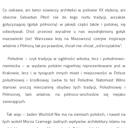
Co ciekawe, ani tamci sowieccy architekci w połowie XX stulecia, ani
obecnie Sebastian Pitoń nie do tego nurtu tradycji, wszakże
gotycyzującej (gotyk północny) w jakiejś części także i polskiej, się
odwoływali. Choć przecież wyraźnie u nas wyodrębniony gotyk
mazowiecki (sic! Warszawa leży na Mazowszu) czerpie inspiracje
właśnie z Północy, tak po prawdzie, chciał-nie-chciał, „od krzyżaków”.
Południe – czyli tradycja w ogólności włoska, lecz i południowo-
niemiecka – w wydaniu polskim najpełniej reprezentowane jest w
Krakowie, lecz i w tysiącach innych miast i miejscowości w Polsce
południowej i środkowej; Lwów to też Południe. Natomiast Wilno
stanowi uroczą mieszaninę obydwu tych tradycji, Południowej i
Północnej, tam właśnie, na północo-wschodzie się niejako
zwierających.
Tak więc – żaden Wschód! Nie ma na ziemiach polskich, i nawet na
tych wokół Morza Czarnego żadnych wpływów architektury islamu na