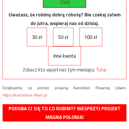
104%
Uważasz, że robimy dobrą robotę? Nie czekaj zatem
do jutra, wspieraj nas od dzisiaj.
30 zł
50 zł
100 zł
Inna kwota
Zobacz kto wparł nas tym miesiącu:
Tutaj
Dziękujemy za pomoc prawną Kancelarii Prawnej Litwin:
https://kancelaria-litwin.pl
PODOBA CI SIĘ TO CO ROBIMY? WESPRZYJ PROJEKT
MAGNA POLONIA!