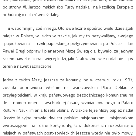
od strony Al. Jerozolimskich (bo Turcy naciskali na katolicką Europę z
południa); o nich również dalej.
Tu wspomnijmy coś innego. Oto owe liczne spośród wielu dziesiątek
miejsc w Polsce, w jakich w trakcie, jak my to nazywaliśmy, swojego
„papieżowania” – czyli papieskiego pielgrzymowania po Polsce – Jan
Paweł Drugi odprawił plenerową Mszę Świętą dla, bywało, za jednym
razem nawet miliona i więcej ludzi, jakoś tak wstydliwie nadal nie są w
terenie nawet zaznaczone.
Jedna z takich Mszy, jeszcze za komuny, bo w czerwcu roku 1987,
została odprawiona właśnie na warszawskim Placu Defilad z
przyległościami, w kraju państwowego bezbożniczego komunizmu na
tle – nomen-omen – wschodniej fasady wzmiankowanego tu Pałacu
Kultury i Nauki imienia Józefa Stalina. W trakcie tejże Mszy papież nadał
Krzyże Misyjne prawie dwustu polskim misjonarzom i misjonarkom
wyruszającym na różne kontynenty, tzn. dokonał ich rozesłania; o
misjach w państwach post-sowieckich jeszcze wtedy nie było mowy,