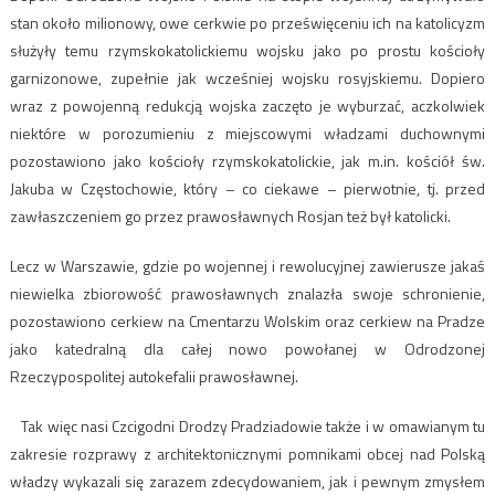
stan około milionowy, owe cerkwie po prześwięceniu ich na katolicyzm
służyły temu rzymskokatolickiemu wojsku jako po prostu kościoły
garnizonowe, zupełnie jak wcześniej wojsku rosyjskiemu. Dopiero
wraz z powojenną redukcją wojska zaczęto je wyburzać, aczkolwiek
niektóre w porozumieniu z miejscowymi władzami duchownymi
pozostawiono jako kościoły rzymskokatolickie, jak m.in. kościół św.
Jakuba w Częstochowie, który – co ciekawe – pierwotnie, tj. przed
zawłaszczeniem go przez prawosławnych Rosjan też był katolicki.
Lecz w Warszawie, gdzie po wojennej i rewolucyjnej zawierusze jakaś
niewielka zbiorowość prawosławnych znalazła swoje schronienie,
pozostawiono cerkiew na Cmentarzu Wolskim oraz cerkiew na Pradze
jako katedralną dla całej nowo powołanej w Odrodzonej
Rzeczypospolitej autokefalii prawosławnej.
Tak więc nasi Czcigodni Drodzy Pradziadowie także i w omawianym tu
zakresie rozprawy z architektonicznymi pomnikami obcej nad Polską
władzy wykazali się zarazem zdecydowaniem, jak i pewnym zmysłem