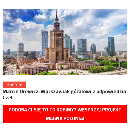
FELIETONY
Marcin Drewicz: Warszawiak góralowi z odpowiedzią
Cz.3
PODOBA CI SIĘ TO CO ROBIMY? WESPRZYJ PROJEKT
MAGNA POLONIA!