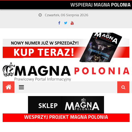
W
S
P
I
E
R
A
J
M
A
G
N
A
P
O
L
O
N
I
A
Czwartek, 06 Sierpnia 2026
WESPRZYJ PROJEKT MAGNA POLONIA