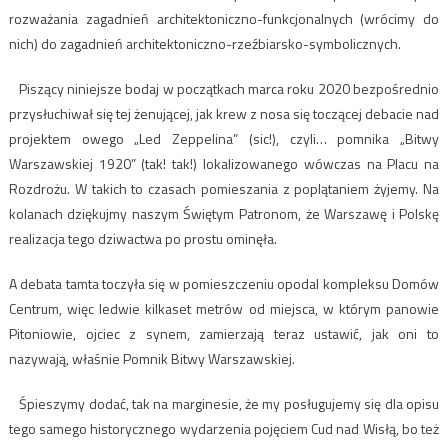
rozważania zagadnień architektoniczno-funkcjonalnych (wrócimy do
nich) do zagadnień architektoniczno-rzeźbiarsko-symbolicznych.
Piszący niniejsze bodaj w początkach marca roku 2020 bezpośrednio
przysłuchiwał się tej żenującej, jak krew z nosa się toczącej debacie nad
projektem owego „Led Zeppelina” (sic!), czyli… pomnika „Bitwy
Warszawskiej 1920” (tak! tak!) lokalizowanego wówczas na Placu na
Rozdrożu. W takich to czasach pomieszania z poplątaniem żyjemy. Na
kolanach dziękujmy naszym Świętym Patronom, że Warszawę i Polskę
realizacja tego dziwactwa po prostu ominęła.
A debata tamta toczyła się w pomieszczeniu opodal kompleksu Domów
Centrum, więc ledwie kilkaset metrów od miejsca, w którym panowie
Pitoniowie, ojciec z synem, zamierzają teraz ustawić, jak oni to
nazywają, właśnie Pomnik Bitwy Warszawskiej.
Śpieszymy dodać, tak na marginesie, że my posługujemy się dla opisu
tego samego historycznego wydarzenia pojęciem Cud nad Wisłą, bo też