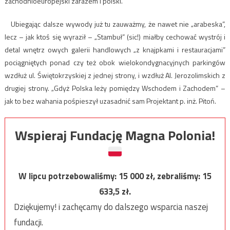
zachodnioeuropejski zarazem i polski.
Ubiegając dalsze wywody już tu zauważmy, że nawet nie „arabeska”,
lecz – jak ktoś się wyraził – „Stambuł” (sic!) miałby cechować wystrój i
detal wnętrz owych galerii handlowych „z knajpkami i restauracjami”
pociągniętych ponad czy też obok wielokondygnacyjnych parkingów
wzdłuż ul. Świętokrzyskiej z jednej strony, i wzdłuż Al. Jerozolimskich z
drugiej strony. „Gdyż Polska leży pomiędzy Wschodem i Zachodem” –
jak to bez wahania pośpieszył uzasadnić sam Projektant p. inż. Pitoń.
Wspieraj Fundację Magna Polonia!
W lipcu potrzebowaliśmy:
15 000
zł, zebraliśmy:
15
633,5
zł.
Dziękujemy! i zachęcamy do dalszego wsparcia naszej
fundacji.