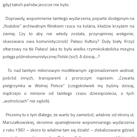
gdyż takich państw jeszcze nie było.
Doprawdy, wspomnienie tamtego wydarzenia, poparte dostępnym na
„Youtubie” archiwalnym filmikiem rzuca na kolana, kładzie krzyżem na
ziemię. Czy to aby nie wtedy została, przynajmniej wstępnie,
skasowana owa komunistyczność Pałacu Kultury? Duży biały Krzyż
ołtarzowy na tle Pałacu! Jaka to była wielka rzymskokatolicka misyjna
potęga późnokomunistycznej Polski (sic!). A dzisiaj…?
To nad tamtym milionowym modlitewnym zgromadzeniem widniał,
pośród innych, transparent z proroczym napisem: „Czwarta
pielgrzymka w Wolnej Polsce” (czegokolwiek my byśmy dzisiaj,
mądrzejsi o minione od tamtego czasu dziesięciolecia, o tych
„wolnościach” nie sądzili).
Piszemy tu o tym dlatego, że warto by zamieścić, właśnie od strony ul.
Marszałkowskiej, skromne upamiętnienie wspomnianego wydarzenia
z roku 1987 – skoro to właśnie tam się działo! – zlokalizowane gdzieś