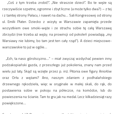
„Coś z tym trzeba zrobić!”. „Nie straszcie dzieci!”. Bo te węże są
rzeczywiście szpetne, ogromne i zbyt liczne (a może tylko dwa?) – z tej
i z tamtej strony Pałacu, i nawet na dachu… Sali Kongresowej od strony
ul. Emilii Plater. Dziecko z wizyty w Warszawie zapamięta przede
wszystkiem owe smoki-węże i ze strachu sobie tę całą Warszawę
zbrzydzi (nie trzeba aż węży; na prowincji od pokoleń powiadają: „my
Warsiawy nie lubimy, bo tam jest ten cały rząd”). A dzieci miejscowe-
warszawskie to już w ogóle…
„Ech, ta naso górolscyzno…” – miał zwyczaj wzdychać pewien inny
podzakopiański gazda, z przeszłego już pokolenia, znany nam przed
wielu już laty. Skąd są wzięte przez p. inż. Pitonia owe figury Aniołów
oraz Orła z wężami? Ano, naszym zdaniem z podhalańskiego
drzewnego rękodzieła, więc w oryginale w małej skali, do rąk, do
postawienia sobie w pokoju na półeczce, na komódce, lub do
powieszenia na ścianie. Tam to gra jak na medal. Lecz kilkadziesiąt razy
powiększone…