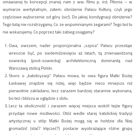
omawianej tu koncepcji znanej nam z ww. filmu p. inż. Pitonia – w
wymiarze wertykalnym, zatem: obniżenie Pałacu Kultury, czyli jego
częściowe wyburzenie od góry (sic!). Do jakiej kondygnacji obniżenie?
Tego tutaj nie rozstrzygamy. Co ze wspomnianymi zegarami? Tego też tu
nie wskazujemy. Co poprzez taki zabieg osiągamy?
Owa, owszem, nader proporcjonalna „szpica” Pałacu przestaje
wreszcie być, po siedemdziesięciu aż latach, tą znienawidzoną
sowiecką (post-sowiecką) architektoniczną dominantą nad
Warszawą stolicą Polski.
Skoro o „katolicyzacji” Pałacu mowa, to owa figura Matki Bożej
Łaskawej znajdzie się niżej, więc będzie nieco mniejsza niż
pierwotnie zakładano, lecz zarazem bardziej starannie wykonana,
bo też i bliższa w oglądzie z dołu.
Lecz ta okoliczność i zarazem więcej miejsca wokół tejże figury
przydaje nowe możliwości. Otóż wedle starej katolickiej tradycji
artystycznej u stóp Matki Bożej mogą się w hołdzie dla Niej
gromadzić (stać? klęczeć?) postacie wyobrażające różne grupy