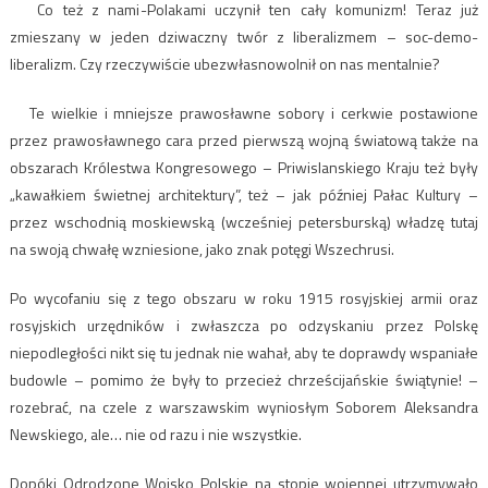
Co też z nami-Polakami uczynił ten cały komunizm! Teraz już
zmieszany w jeden dziwaczny twór z liberalizmem – soc-demo-
liberalizm. Czy rzeczywiście ubezwłasnowolnił on nas mentalnie?
Te wielkie i mniejsze prawosławne sobory i cerkwie postawione
przez prawosławnego cara przed pierwszą wojną światową także na
obszarach Królestwa Kongresowego – Priwislanskiego Kraju też były
„kawałkiem świetnej architektury”, też – jak później Pałac Kultury –
przez wschodnią moskiewską (wcześniej petersburską) władzę tutaj
na swoją chwałę wzniesione, jako znak potęgi Wszechrusi.
Po wycofaniu się z tego obszaru w roku 1915 rosyjskiej armii oraz
rosyjskich urzędników i zwłaszcza po odzyskaniu przez Polskę
niepodległości nikt się tu jednak nie wahał, aby te doprawdy wspaniałe
budowle – pomimo że były to przecież chrześcijańskie świątynie! –
rozebrać, na czele z warszawskim wyniosłym Soborem Aleksandra
Newskiego, ale… nie od razu i nie wszystkie.
Dopóki Odrodzone Wojsko Polskie na stopie wojennej utrzymywało