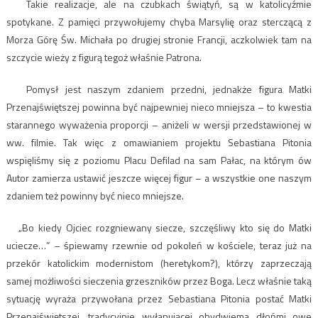
Takie realizacje, ale na czubkach świątyń, są w katolicyźmie
spotykane. Z pamięci przywołujemy chyba Marsylię oraz sterczącą z
Morza Górę Św. Michała po drugiej stronie Francji, aczkolwiek tam na
szczycie wieży z figurą tegoż właśnie Patrona.
Pomysł jest naszym zdaniem przedni, jednakże figura Matki
Przenajświętszej powinna być najpewniej nieco mniejsza – to kwestia
starannego wyważenia proporcji – aniżeli w wersji przedstawionej w
ww. filmie. Tak więc z omawianiem projektu Sebastiana Pitonia
wspięliśmy się z poziomu Placu Defilad na sam Pałac, na którym ów
Autor zamierza ustawić jeszcze więcej figur – a wszystkie one naszym
zdaniem też powinny być nieco mniejsze.
„Bo kiedy Ojciec rozgniewany siecze, szczęśliwy kto się do Matki
uciecze…” – śpiewamy rzewnie od pokoleń w kościele, teraz już na
przekór katolickim modernistom (heretykom?), którzy zaprzeczają
samej możliwości sieczenia grzeszników przez Boga. Lecz właśnie taką
sytuację wyraża przywołana przez Sebastiana Pitonia postać Matki
Przenajświętszej, tradycyjnie wyłapującej obydwiema dłońmi owe