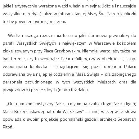
jakieś artystycznie wyrażone wątki właśnie misyjne: „Idźcie i nauczajcie
wszystkie narody…”, także w fotosy z tamtej Mszy Św. Patron kapliczki
też by powinien być misjonarzem.
Wedle naszego rozeznania teren o jakim tu mowa przynależy do
parafii Wszystkich Świętych z największym w Warszawie kościołem
zlokalizowanym przy Placu Grzybowskim. Niemniej warto, aby także na
tym terenie, czy to wewnątrz Pałacu Kultury, czy w obiekcie – jak np.
wspomniana kapliczka – znajdującym się poza obrębem Pałacu
odprawiana była najlepiej codziennie Msza Święta – dla zabieganego
personelu zatrudnionego w tych wszystkich miejscach oraz dla
przyjezdnych i przejezdnych (o nich też dalej).
„Oni nam komunistyczny Pałac, a my im na czubku tego Pałacu figurę
Matki Bożej Łaskawej patronki Warszawy” – mniej więcej w te słowa
opowiada o swoim projekcie podhalański gazda i architekt Sebastian
Pitoń.