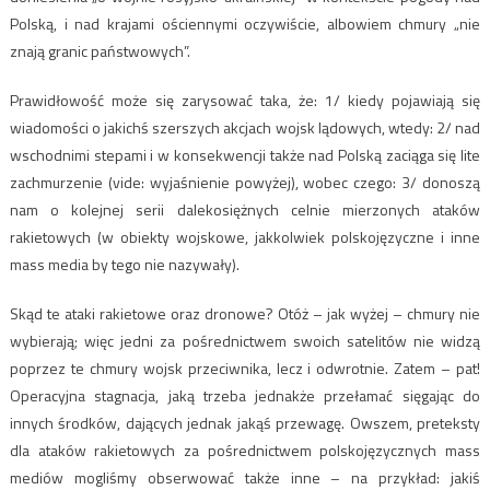
Polską, i nad krajami ościennymi oczywiście, albowiem chmury „nie
znają granic państwowych”.
Prawidłowość może się zarysować taka, że: 1/ kiedy pojawiają się
wiadomości o jakichś szerszych akcjach wojsk lądowych, wtedy: 2/ nad
wschodnimi stepami i w konsekwencji także nad Polską zaciąga się lite
zachmurzenie (vide: wyjaśnienie powyżej), wobec czego: 3/ donoszą
nam o kolejnej serii dalekosiężnych celnie mierzonych ataków
rakietowych (w obiekty wojskowe, jakkolwiek polskojęzyczne i inne
mass media by tego nie nazywały).
Skąd te ataki rakietowe oraz dronowe? Otóż – jak wyżej – chmury nie
wybierają; więc jedni za pośrednictwem swoich satelitów nie widzą
poprzez te chmury wojsk przeciwnika, lecz i odwrotnie. Zatem – pat!
Operacyjna stagnacja, jaką trzeba jednakże przełamać sięgając do
innych środków, dających jednak jakąś przewagę. Owszem, preteksty
dla ataków rakietowych za pośrednictwem polskojęzycznych mass
mediów mogliśmy obserwować także inne – na przykład: jakiś