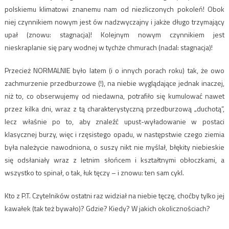
polskiemu klimatowi znanemu nam od niezliczonych pokoleń! Obok
niej czynnikiem nowym jest ów nadzwyczajny i jakże długo trzymający
upał (znowu: stagnacja)! Kolejnym nowym czynnikiem jest
nieskraplanie się pary wodnej w tychże chmurach (nadal: stagnacja)!
Przecież NORMALNIE było latem (i o innych porach roku) tak, że owo
zachmurzenie przedburzowe (!), na niebie wyglądające jednak inaczej,
niż to, co obserwujemy od niedawna, potrafiło się kumulować nawet
przez kilka dni, wraz z tą charakterystyczną przedburzową „duchotą”,
lecz właśnie po to, aby znaleźć upust-wyładowanie w postaci
klasycznej burzy, więc i rzęsistego opadu, w następstwie czego ziemia
była należycie nawodniona, o suszy nikt nie myślał, błękity niebieskie
się odsłaniały wraz z letnim słońcem i kształtnymi obłoczkami, a
wszystko to spinał, o tak, łuk tęczy – i znowu: ten sam cykl.
Kto z P.T. Czytelników ostatni raz widział na niebie tęczę, choćby tylko jej
kawałek (tak też bywało)? Gdzie? Kiedy? W jakich okolicznościach?