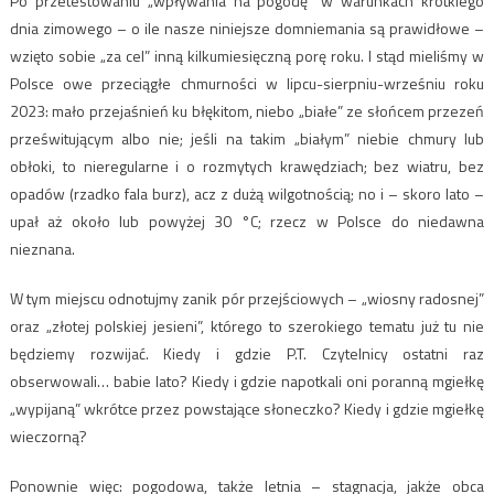
Po przetestowaniu „wpływania na pogodę” w warunkach krótkiego
dnia zimowego – o ile nasze niniejsze domniemania są prawidłowe –
wzięto sobie „za cel” inną kilkumiesięczną porę roku. I stąd mieliśmy w
Polsce owe przeciągłe chmurności w lipcu-sierpniu-wrześniu roku
2023: mało przejaśnień ku błękitom, niebo „białe” ze słońcem przezeń
prześwitującym albo nie; jeśli na takim „białym” niebie chmury lub
obłoki, to nieregularne i o rozmytych krawędziach; bez wiatru, bez
opadów (rzadko fala burz), acz z dużą wilgotnością; no i – skoro lato –
upał aż około lub powyżej 30 °C; rzecz w Polsce do niedawna
nieznana.
W tym miejscu odnotujmy zanik pór przejściowych – „wiosny radosnej”
oraz „złotej polskiej jesieni”, którego to szerokiego tematu już tu nie
będziemy rozwijać. Kiedy i gdzie P.T. Czytelnicy ostatni raz
obserwowali… babie lato? Kiedy i gdzie napotkali oni poranną mgiełkę
„wypijaną” wkrótce przez powstające słoneczko? Kiedy i gdzie mgiełkę
wieczorną?
Ponownie więc: pogodowa, także letnia – stagnacja, jakże obca