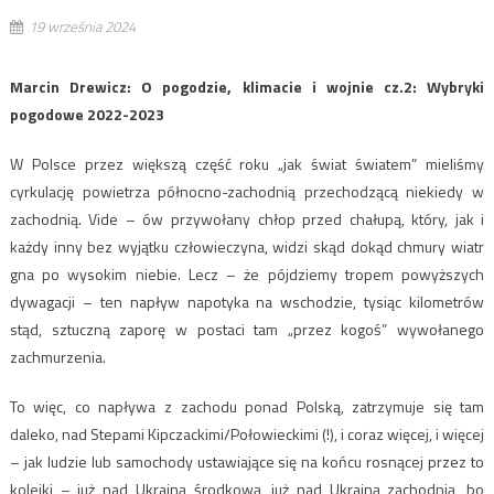
19 września 2024
Marcin Drewicz: O pogodzie, klimacie i wojnie cz.2: Wybryki
pogodowe 2022-2023
W Polsce przez większą część roku „jak świat światem” mieliśmy
cyrkulację powietrza północno-zachodnią przechodzącą niekiedy w
zachodnią. Vide – ów przywołany chłop przed chałupą, który, jak i
każdy inny bez wyjątku człowieczyna, widzi skąd dokąd chmury wiatr
gna po wysokim niebie. Lecz – że pójdziemy tropem powyższych
dywagacji – ten napływ napotyka na wschodzie, tysiąc kilometrów
stąd, sztuczną zaporę w postaci tam „przez kogoś” wywołanego
zachmurzenia.
To więc, co napływa z zachodu ponad Polską, zatrzymuje się tam
daleko, nad Stepami Kipczackimi/Połowieckimi (!), i coraz więcej, i więcej
– jak ludzie lub samochody ustawiające się na końcu rosnącej przez to
kolejki – już nad Ukrainą środkową, już nad Ukrainą zachodnią, bo