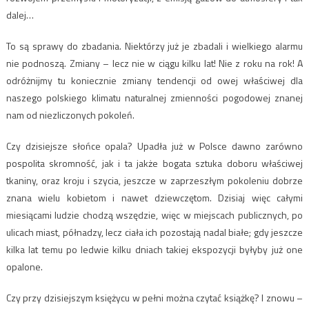
dalej…
To są sprawy do zbadania. Niektórzy już je zbadali i wielkiego alarmu
nie podnoszą. Zmiany – lecz nie w ciągu kilku lat! Nie z roku na rok! A
odróżnijmy tu koniecznie zmiany tendencji od owej właściwej dla
naszego polskiego klimatu naturalnej zmienności pogodowej znanej
nam od niezliczonych pokoleń.
Czy dzisiejsze słońce opala? Upadła już w Polsce dawno zarówno
pospolita skromność, jak i ta jakże bogata sztuka doboru właściwej
tkaniny, oraz kroju i szycia, jeszcze w zaprzeszłym pokoleniu dobrze
znana wielu kobietom i nawet dziewczętom. Dzisiaj więc całymi
miesiącami ludzie chodzą wszędzie, więc w miejscach publicznych, po
ulicach miast, półnadzy, lecz ciała ich pozostają nadal białe; gdy jeszcze
kilka lat temu po ledwie kilku dniach takiej ekspozycji byłyby już one
opalone.
Czy przy dzisiejszym księżycu w pełni można czytać książkę? I znowu –