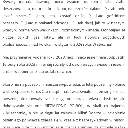
Bywały jednak, dawniej, nieco wzajem odmienne lata: „Lato,
deszczowe lato, na przekór ludziom, na przekór ptakom…”; „Lato było
jakieś szare…”; „Lato, lato, zostań dłużej…”; „Lato gościńcem
przeszło…”; „Lato z ptakami odchodzi…”. I tak dalej, jak to w naszym,
wtedy w normalnych warunkach urozmaiconym klimacie. Odnotujmy, że
klucze dzikich gęsi latały, ale w tych nowych pogodowych
okolicznościach, nad Polską… w styczniu 2024 roku. W styczniu!
Ale, przynajmniej wiosnę roku 2023, lecz i nieco jesień nam „odpuścili”.
Te pory roku 2023 mniej się różniły od dawniejszych wiosen i jesieni,
aniżeli wspomniane lato od lata dawniej.
Skoro nie na początku niniejszej wypowiedzi, to tutaj poczyńmy kolejne
ważne spostrzeżenie. Oto dotąd – jak świat światem – zmiany klimatu,
owszem, dokonywały się, i mają one swoją własną historię, ale
dokonywały się one NIEZMIERNIE POWOLI, w skali co najmniej
kilkusetletniej; a nie w ciągu lat zaledwie kilku! Dobrze – ocieplenie
ostatniego półwiecza zbiega się w czasie z bezprzykładnym w historii
rozwojem przemysłu i motoryzacji, z emisją gazów do atmosfery i tak