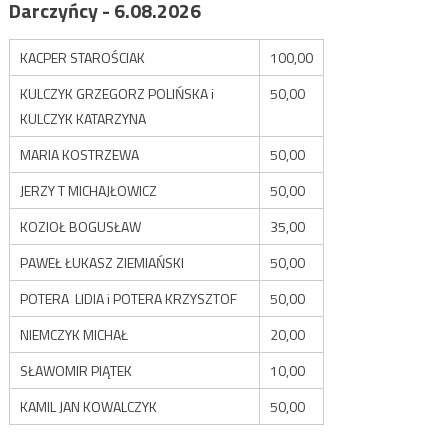
Darczyńcy - 6.08.2026
KACPER STAROŚCIAK
100,00
KULCZYK GRZEGORZ POLIŃSKA i
50,00
KULCZYK KATARZYNA
MARIA KOSTRZEWA
50,00
JERZY T MICHAJŁOWICZ
50,00
KOZIOŁ BOGUSŁAW
35,00
PAWEŁ ŁUKASZ ZIEMIAŃSKI
50,00
POTERA LIDIA i POTERA KRZYSZTOF
50,00
NIEMCZYK MICHAŁ
20,00
SŁAWOMIR PIĄTEK
10,00
KAMIL JAN KOWALCZYK
50,00