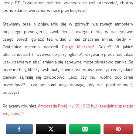
kiedy P.T. Czytelnikom ostatnio zdarzyło się coś przeczytać, choćby
jedno zdanie, wyraźnie, w nocy przy księżycu?
Stawiamy tezę o pojawieniu się w górnych warstwach atmosfery
niejakiego przymglenia, „wybielenia” owego nieba, w następstwie
czego owych gwiazd też widać u nas znacznie mniej. Kiedy PT
Czytelnicy ostatnio widzieli
Drogę Mleczną?
Gdzie? W jakich
okolicznościach? To „wysokie przymglenie”, nazywane przez nas także
„zakurzeniem nieba”, zmienia się zapewne, może okresowo zanika. Są
przecież tacy, którzy systematycznym obserwowaniem tych wszystkich
zjawisk zajmują się zawodowo. Lecz, czy im… wolno publicznie
przemówić? I czy oni sami mają odwagę, aby nas poinformować,
pouczyć?
Polecamy również:
Ambasada Rosji: 17.09.1939 był “specjalną operacją
wojskową”