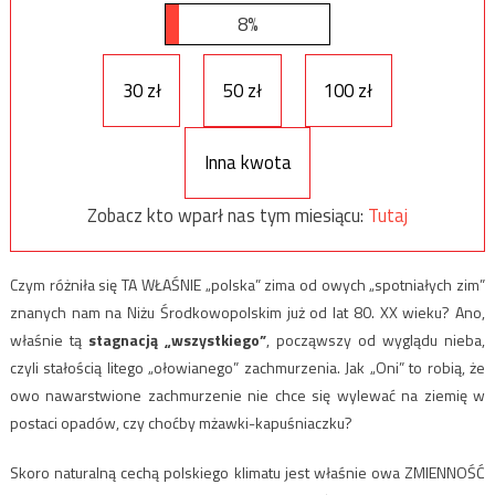
8%
30 zł
50 zł
100 zł
Inna kwota
Zobacz kto wparł nas tym miesiącu:
Tutaj
Czym różniła się TA WŁAŚNIE „polska” zima od owych „spotniałych zim”
znanych nam na Niżu Środkowopolskim już od lat 80. XX wieku? Ano,
właśnie tą
stagnacją „wszystkiego”
, począwszy od wyglądu nieba,
czyli stałością litego „ołowianego” zachmurzenia. Jak „Oni” to robią, że
owo nawarstwione zachmurzenie nie chce się wylewać na ziemię w
postaci opadów, czy choćby mżawki-kapuśniaczku?
Skoro naturalną cechą polskiego klimatu jest właśnie owa ZMIENNOŚĆ