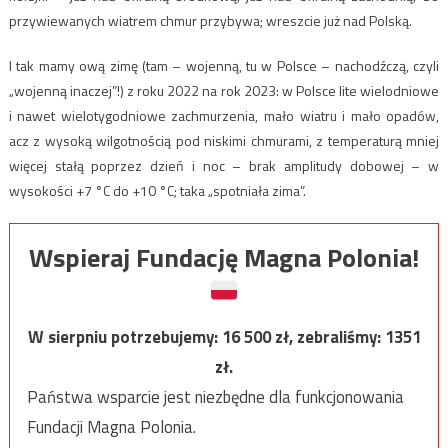
przywiewanych wiatrem chmur przybywa; wreszcie już nad Polską.
I tak mamy ową zimę (tam – wojenną, tu w Polsce – nachodźczą, czyli
„wojenną inaczej”!) z roku 2022 na rok 2023: w Polsce lite wielodniowe
i nawet wielotygodniowe zachmurzenia, mało wiatru i mało opadów,
acz z wysoką wilgotnością pod niskimi chmurami, z temperaturą mniej
więcej stałą poprzez dzień i noc – brak amplitudy dobowej – w
wysokości +7 °C do +10 °C; taka „spotniała zima”.
Wspieraj Fundację Magna Polonia!
W sierpniu potrzebujemy:
16 500
zł, zebraliśmy:
1351
zł.
Państwa wsparcie jest niezbędne dla funkcjonowania
Fundacji Magna Polonia.