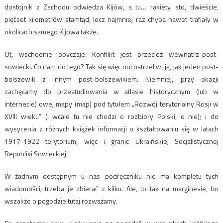
dostojnik z Zachodu odwiedza Kijów, a tu… rakiety, sto, dwieście,
pięćset kilometrów stamtąd, lecz najmniej raz chyba nawet trafiały w
okolicach samego Kijowa także.
Ot, wschodnie obyczaje. Konflikt jest przecież wewnątrz-post-
sowiecki. Co nam do tego? Tak się więc oni ostrzeliwują, jak jeden post-
bolszewik z innym post-bolszewikiem. Niemniej, przy okazji
zachęcamy do przestudiowania w atlasie historycznym (lub w
internecie) owej mapy (map) pod tytułem „Rozwój terytorialny Rosji w
XVIII wieku” (i wcale tu nie chodzi o rozbiory Polski, o nie); i do
wysycenia z różnych książek informacji o kształtowaniu się w latach
1917-1922 terytorium, więc i granic Ukraińskiej Socjalistycznej
Republiki Sowieckiej.
W żadnym dostępnym u nas podręczniku nie ma kompletu tych
wiadomości; trzeba je zbierać z kilku. Ale, to tak na marginesie, bo
wszakże o pogodzie tutaj rozważamy.