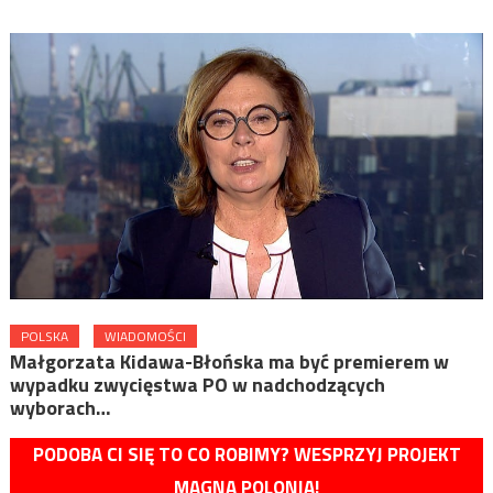
POLSKA
WIADOMOŚCI
Małgorzata Kidawa-Błońska ma być premierem w
wypadku zwycięstwa PO w nadchodzących
wyborach…
PODOBA CI SIĘ TO CO ROBIMY? WESPRZYJ PROJEKT
MAGNA POLONIA!