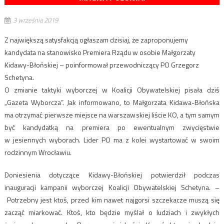
3 września 2019
Z największą satysfakcją ogłaszam dzisiaj, że zaproponujemy
kandydata na stanowisko Premiera Rządu w osobie Małgorzaty
Kidawy-Błońskiej – poinformował przewodniczący PO Grzegorz
Schetyna.
O zmianie taktyki wyborczej w Koalicji Obywatelskiej pisała dziś
„Gazeta Wyborcza”. Jak informowano, to Małgorzata Kidawa-Błońska
ma otrzymać pierwsze miejsce na warszawskiej liście KO, a tym samym
być kandydatką na premiera po ewentualnym zwycięstwie
w jesiennych wyborach. Lider PO ma z kolei wystartować w swoim
rodzinnym Wrocławiu.
Doniesienia dotyczące Kidawy-Błońskiej potwierdził podczas
inauguracji kampanii wyborczej Koalicji Obywatelskiej Schetyna. –
Potrzebny jest ktoś, przed kim nawet najgorsi szczekacze muszą się
zacząć miarkować. Ktoś, kto będzie myślał o ludziach i zwykłych