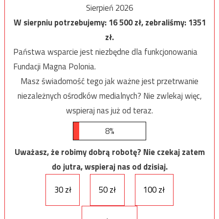
Sierpień 2026
W sierpniu potrzebujemy:
16 500
zł, zebraliśmy:
1351
zł.
Państwa wsparcie jest niezbędne dla funkcjonowania
Fundacji Magna Polonia.
Masz świadomość tego jak ważne jest przetrwanie
niezależnych ośrodków medialnych? Nie zwlekaj więc,
wspieraj nas już od teraz.
8%
Uważasz, że robimy dobrą robotę? Nie czekaj zatem
do jutra, wspieraj nas od dzisiaj.
30 zł
50 zł
100 zł