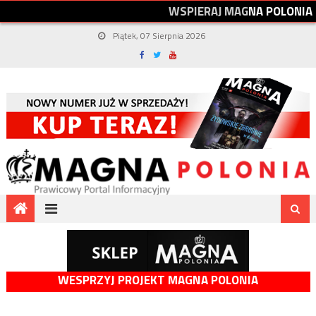
W
S
P
I
E
R
A
J
M
A
G
N
A
P
O
L
O
N
I
A
Piątek, 07 Sierpnia 2026
WESPRZYJ PROJEKT MAGNA POLONIA