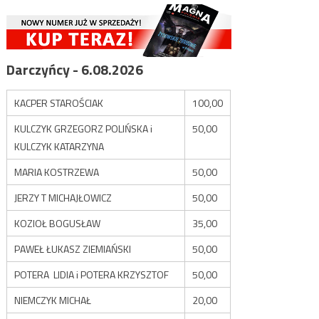
Darczyńcy - 6.08.2026
KACPER STAROŚCIAK
100,00
KULCZYK GRZEGORZ POLIŃSKA i
50,00
KULCZYK KATARZYNA
MARIA KOSTRZEWA
50,00
JERZY T MICHAJŁOWICZ
50,00
KOZIOŁ BOGUSŁAW
35,00
PAWEŁ ŁUKASZ ZIEMIAŃSKI
50,00
POTERA LIDIA i POTERA KRZYSZTOF
50,00
NIEMCZYK MICHAŁ
20,00