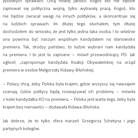
życiowych sprawach. Chcą nowej jakości. Kogoś kto nie będzie
zajmował się polityczna wojną, tylko wytrwałą pracą. Kogoś, kto
nie będzie zwracał uwagi na innych polityków, a skoncentruje się
na ludzkich sprawach. Im dłużej tego słuchałem, tym dłużej
dochodziłem do wniosku, że jest tylko jedna taka osoba. I to właśnie
ona powinna być naszym wspólnym kandydatem na stanowisko
premiera. Tak, drodzy państwo, to ludzie wybrani nam kandydata
na premiera. I to jest tu zapisane – mówił przewodnicący PO. Jak
ogłosił, „zaproponuje kandydata Koalicji Obywatelskiej na urząd
premiera w osobie Małgorzaty Kidawy-Błońskiej.
– Polacy chcą, żeby Polska była krajem, gdzie wszyscy się nawzajem
szanują. Gdzie politycy będą rozwiązywać ich problemy – mówiła
z kolei kandydatka KO na premiera. – Polska jest warta tego, żeby była
krajem bez nienawiści – dodawała Kidawa-Błońska.
Jak dobrze, że to tylko sfera marzeń Grzegorza Schetyna i jego
partyjnych kolegów.