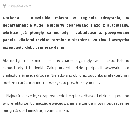
2 grudnia 2018
Narbona – niewielkie miasto w regionie Oksytania, w
departamencie Aude. Najpierw opanowano zjazd z autostrady,
wkrótce już płonęły samochody i zabudowania, powyrywano
panele, kilofami rozbito terminale płatnicze. Po chwili wszystko
już spowiły kłęby czarnego dymu.
Ale na tym nie koniec – sceny chaosu ogarnęły całe miasto. Palono
samochody i budynki. Zakapturzeni ludzie podpalali wszystko, co
znalazło się na ich drodze. Nie zdołano obronić budynku prefektury, ani
posterunku żandarmerii – wszystko poszło z dymem…
– Najważniejsze było zapewnienie bezpieczeństwa ludziom – podano
w prefekturze, tłumacząc ewakuowanie się żandarmów i opuszczenie
budynków administracji i żandarmerii.