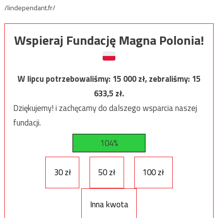
/lindependant.fr/
Wspieraj Fundację Magna Polonia!
W lipcu potrzebowaliśmy:
15 000
zł, zebraliśmy:
15
633,5
zł.
Dziękujemy! i zachęcamy do dalszego wsparcia naszej
fundacji.
104%
30 zł
50 zł
100 zł
Inna kwota