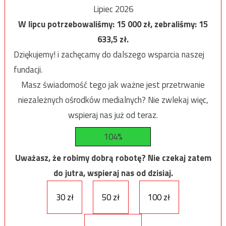
Lipiec 2026
W lipcu potrzebowaliśmy:
15 000
zł, zebraliśmy:
15
633,5
zł.
Dziękujemy! i zachęcamy do dalszego wsparcia naszej
fundacji.
Masz świadomość tego jak ważne jest przetrwanie
niezależnych ośrodków medialnych? Nie zwlekaj więc,
wspieraj nas już od teraz.
104%
Uważasz, że robimy dobrą robotę? Nie czekaj zatem
do jutra, wspieraj nas od dzisiaj.
30 zł
50 zł
100 zł