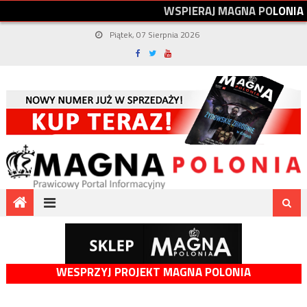
W
S
P
I
E
R
A
J
M
A
G
N
A
P
O
L
O
N
I
A
Piątek, 07 Sierpnia 2026
WESPRZYJ PROJEKT MAGNA POLONIA