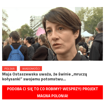
POLSKA
WIADOMOŚCI
Maja Ostaszewska uważa, że świnie „mruczą
kołysanki” swojemu potomstwu…
PODOBA CI SIĘ TO CO ROBIMY? WESPRZYJ PROJEKT
MAGNA POLONIA!