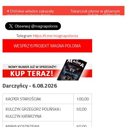
Nawigacja
Chińskie władze zakazały
Tokarczuk płynie w głównym
nurcie – polityczna
wwożenia na teren Hong
poprawność, ekologizm,
wpisu
Kongu czarnej odzieży
weganizm i pogarda dla
polskości i wszelkiej tradycji
Telegram
https://t.me/magnapolonia
WESPRZYJ PROJEKT MAGNA POLONIA
Darczyńcy - 6.08.2026
KACPER STAROŚCIAK
100,00
KULCZYK GRZEGORZ POLIŃSKA i
50,00
KULCZYK KATARZYNA
MARIA KOSTRZEWA
50,00