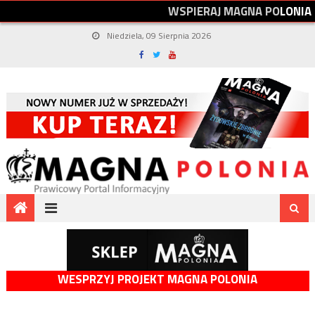
W
S
P
I
E
R
A
J
M
A
G
N
A
P
O
L
O
N
I
A
Niedziela, 09 Sierpnia 2026
WESPRZYJ PROJEKT MAGNA POLONIA