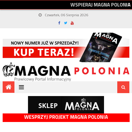
W
S
P
I
E
R
A
J
M
A
G
N
A
P
O
L
O
N
I
A
Czwartek, 06 Sierpnia 2026
WESPRZYJ PROJEKT MAGNA POLONIA