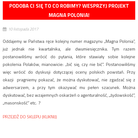
PODOBA CI SIĘ TO CO ROBIMY? WESPRZYJ PROJEKT
MAGNA POLONIA!
10 listopada 2017
Oddajemy w Państwa ręce kolejny numer magazynu „Magna Polonia”,
już jednak nie kwartalnika, ale dwumiesięcznika. Tym razem
postanowiliśmy wrócić do pytania, które stawiały sobie kolejne
pokolenia Polaków, mianowicie: „bić się, czy nie bić”. Postanowiliśmy
więc wrócić do dyskusji dotyczącej oceny polskich powstań. Przy
okazji pragniemy pokazać, że można dyskutować, nie zgadzać się z
adwersarzem, a przy tym okazywać mu pełen szacunek. Można
dyskutować, bez wzajemnych oskarżeń o agenturalność, „żydowskość”,
„masonskość” etc. ?
PRZEJDŹ DO SKLEPU (KLIKNIJ)