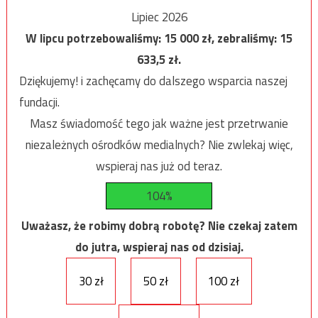
Lipiec 2026
W lipcu potrzebowaliśmy:
15 000
zł, zebraliśmy:
15
633,5
zł.
Dziękujemy! i zachęcamy do dalszego wsparcia naszej
fundacji.
Masz świadomość tego jak ważne jest przetrwanie
niezależnych ośrodków medialnych? Nie zwlekaj więc,
wspieraj nas już od teraz.
104%
Uważasz, że robimy dobrą robotę? Nie czekaj zatem
do jutra, wspieraj nas od dzisiaj.
30 zł
50 zł
100 zł