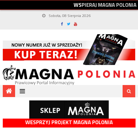
W
S
P
I
E
R
A
J
M
A
G
N
A
P
O
L
O
N
I
A
Sobota, 08 Sierpnia 2026
WESPRZYJ PROJEKT MAGNA POLONIA