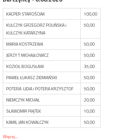
KACPER STAROŚCIAK
100,00
KULCZYK GRZEGORZ POLIŃSKA i
50,00
KULCZYK KATARZYNA
MARIA KOSTRZEWA
50,00
JERZY T MICHAJŁOWICZ
50,00
KOZIOŁ BOGUSŁAW
35,00
PAWEŁ ŁUKASZ ZIEMIAŃSKI
50,00
POTERA LIDIA i POTERA KRZYSZTOF
50,00
NIEMCZYK MICHAŁ
20,00
SŁAWOMIR PIĄTEK
10,00
KAMIL JAN KOWALCZYK
50,00
Więcej...