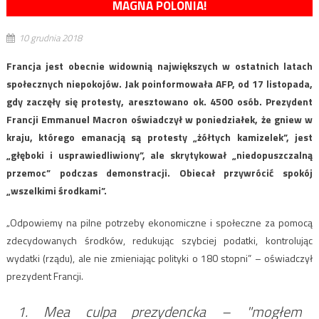
MAGNA POLONIA!
10 grudnia 2018
Francja jest obecnie widownią największych w ostatnich latach
społecznych niepokojów. Jak poinformowała AFP, od 17 listopada,
gdy zaczęły się protesty, aresztowano ok. 4500 osób. Prezydent
Francji Emmanuel Macron oświadczył w poniedziałek, że gniew w
kraju, którego emanacją są protesty „żółtych kamizelek”, jest
„głęboki i usprawiedliwiony”, ale skrytykował „niedopuszczalną
przemoc” podczas demonstracji. Obiecał przywrócić spokój
„wszelkimi środkami”.
„Odpowiemy na pilne potrzeby ekonomiczne i społeczne za pomocą
zdecydowanych środków, redukując szybciej podatki, kontrolując
wydatki (rządu), ale nie zmieniając polityki o 180 stopni” – oświadczył
prezydent Francji.
1. Mea culpa prezydencka – "mogłem